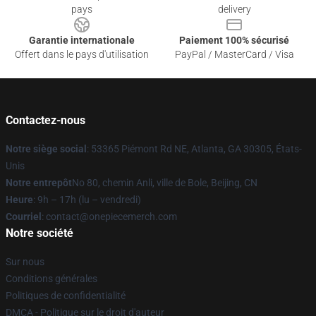
pays
delivery
Garantie internationale
Paiement 100% sécurisé
Offert dans le pays d'utilisation
PayPal / MasterCard / Visa
Contactez-nous
Notre siège social
: 53365 Piémont Rd NE, Atlanta, GA 30305, États-
Unis
Notre entrepôt
No 80, chemin Anli, ville de Bole, Beijing, CN
Heure
: 9h – 17h (lu – vendredi)
Courriel
: contact@onepiecemerch.com
Notre société
Sur nous
Conditions générales
Politiques de confidentialité
DMCA - Politique sur le droit d'auteur