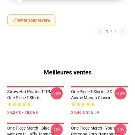
Write your review
1
/
1
Meilleures ventes
Straw Hat Pirates TTPM0104
One Piece T-Shirts - 3D Luffy
-20%
-20%
One Piece T-Shirts
Anime Manga Classic
24,38 € - 28,06 €
24,46 €
$26.59
One Piece Merch - Blue
One Piece Merch - Young
-20%
-20%
Monkey D. Luffy Tempered
Roronoa Zoro Transparent