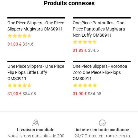
Produits connexes
One Piece Slippers - One Piece
One Piece Pantoufles - One
Slippers Mugiwara OMS0911
Piece Pantoufles Mugiwara
Non Luffy OMS0911
31,83 €
$34.6
31,83 €
$34.6
One Piece Slippers - One Piece
One Piece Slippers - Roronoa
Flip Flops Little Luffy
Zoro One Piece Flip-Flops
OMS0911
OMS0911
31,90 €
$34.68
31,90 €
$34.68
Footer
Livraison mondiale
Achetez en toute confiance
Nous livrons dans plus de 200
24/7 Protected from clicks to