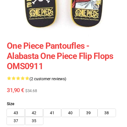
One Piece Pantoufles -
Alabasta One Piece Flip Flops
OMS0911
(2 customer reviews)
31,90 €
$34.68
Size
43
42
41
40
39
38
37
35