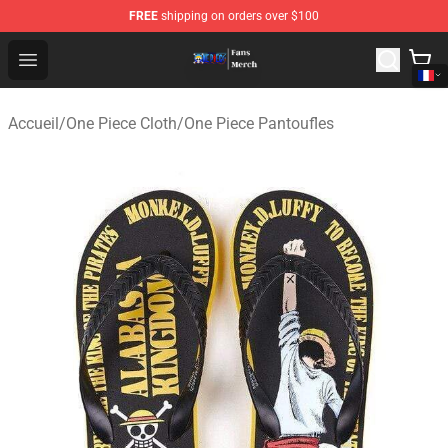
FREE
shipping on orders over $100
One Piece Store - Official One Piece Merchandise Shop
Open menu
Accueil
/
One Piece Cloth
/
One Piece Pantoufles