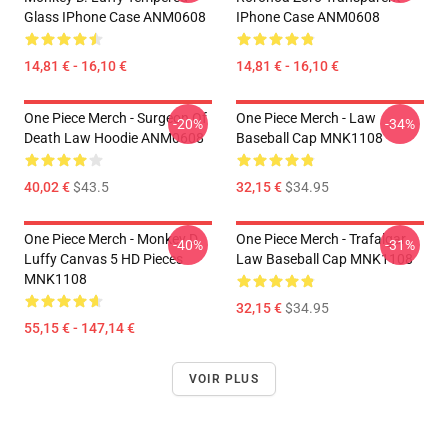
Glass IPhone Case ANM0608
IPhone Case ANM0608
14,81 € - 16,10 €
14,81 € - 16,10 €
One Piece Merch - Surgeon Of
One Piece Merch - Law
-20%
-34%
Death Law Hoodie ANM0608
Baseball Cap MNK1108
40,02 €
$43.5
32,15 €
$34.95
One Piece Merch - Monkey D.
One Piece Merch - Trafalgar
-40%
-31%
Luffy Canvas 5 HD Pieces
Law Baseball Cap MNK1108
MNK1108
32,15 €
$34.95
55,15 € - 147,14 €
VOIR PLUS