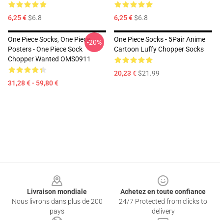
6,25 €
$6.8
6,25 €
$6.8
One Piece Socks, One Piece
One Piece Socks - 5Pair Anime
-20%
Posters - One Piece Sock
Cartoon Luffy Chopper Socks
Chopper Wanted OMS0911
20,23 €
$21.99
31,28 € - 59,80 €
Footer
Livraison mondiale
Achetez en toute confiance
Nous livrons dans plus de 200
24/7 Protected from clicks to
pays
delivery