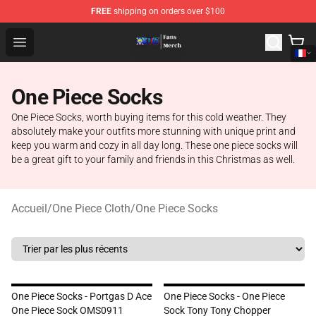
FREE
shipping on orders over $100
One Piece Store - Official One Piece Merchandise Shop
Open menu
One Piece Socks
One Piece Socks, worth buying items for this cold weather. They
absolutely make your outfits more stunning with unique print and
keep you warm and cozy in all day long. These one piece socks will
be a great gift to your family and friends in this Christmas as well.
Accueil
/
One Piece Cloth
/
One Piece Socks
One Piece Socks - Portgas D Ace
One Piece Socks - One Piece
One Piece Sock OMS0911
Sock Tony Tony Chopper