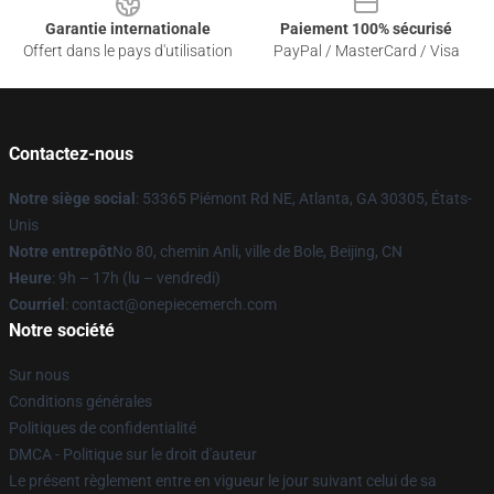
Garantie internationale
Paiement 100% sécurisé
Offert dans le pays d'utilisation
PayPal / MasterCard / Visa
Contactez-nous
Notre siège social
: 53365 Piémont Rd NE, Atlanta, GA 30305, États-
Unis
Notre entrepôt
No 80, chemin Anli, ville de Bole, Beijing, CN
Heure
: 9h – 17h (lu – vendredi)
Courriel
: contact@onepiecemerch.com
Notre société
Sur nous
Conditions générales
Politiques de confidentialité
DMCA - Politique sur le droit d'auteur
Le présent règlement entre en vigueur le jour suivant celui de sa