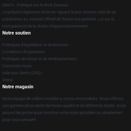
DMCA - Politique sur le droit d'auteur
Le présent règlement entre en vigueur le jour suivant celui de sa
publication au Journal officiel de l'Union européenne. Loi sur la
transparence de la chaîne d'approvisionnement
Notre soutien
Politiques d'expédition et de livraison
Conditions de paiement
Politiques de retour et de remboursement
Contactez-nous
Aide aux clients (FAQ)
Vente
Notre magasin
Notre équipe de calibre mondial a conçu ces produits. Nous offrons
une gamme de produits de haute qualité et de différents styles. Vous
pouvez les porter pour montrer votre style quotidien ou simplement
pour vous amuser!