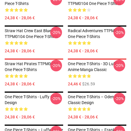
Piece T-Shirts
TTPM0104 One Piece T-Shirts
24,38 € - 28,06 €
24,38 € - 28,06 €
Straw Hat Crew East Blue
Radical Adventures TTPM0104
-20%
-20%
TTPM0104 One Piece T-Shirts
One Piece T-Shirts
24,38 € - 28,06 €
24,38 € - 28,06 €
Straw Hat Pirates TTPM0104
One Piece T-Shirts - 3D Luffy
-20%
-20%
One Piece T-Shirts
Anime Manga Classic
24,38 € - 28,06 €
24,46 €
$26.59
One Piece T-Shirts - Luffy Chibi
One Piece T-Shirts – Oden Sama
-20%
-20%
Design
Classic Design
24,38 € - 28,06 €
24,38 € - 28,06 €
One Piece T-Shirts – Luffy Snake
One Piece T-Shirts – Franky