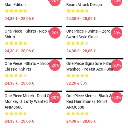
-20%
-20%
Man Edition
Beam Attack Design
24,38 € - 28,06 €
24,38 € - 28,06 €
One Piece T-Shirts - Nico Robin T-
One Piece T-Shirts – Zoro Three
-20%
-20%
Shirts
Sword Style Slash
24,38 € - 28,06 €
24,38 € - 28,06 €
One Piece T-Shirts – Brook One
One Piece Signature T-Shirt -
-20%
-20%
Classic T-Shirts
Washed Fire Fist Ace T-Shirt
24,38 € - 28,06 €
32,20 €
$35
One Piece Merch - Dead Or Alive
One Piece Merch - Black & White
-20%
-20%
Monkey D. Luffy Wanted T-Shirt
Red Hair Shanks T-Shirt
ANM0608
ANM0608
24,38 € - 28,06 €
24,38 € - 28,06 €