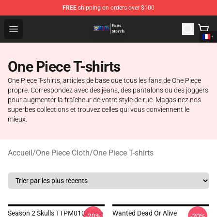
FREE
shipping on orders over $100
One Piece Store - Official One Piece Merchandise Shop
Open menu
One Piece T-shirts
One Piece T-shirts, articles de base que tous les fans de One Piece
propre. Correspondez avec des jeans, des pantalons ou des joggers
pour augmenter la fraîcheur de votre style de rue. Magasinez nos
superbes collections et trouvez celles qui vous conviennent le
mieux.
Accueil
/
One Piece Cloth
/
One Piece T-shirts
Season 2 Skulls TTPM0104 One
Wanted Dead Or Alive
-20%
-20%