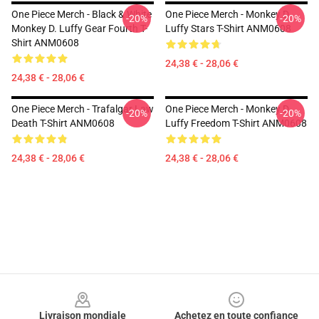
One Piece Merch - Black & White
One Piece Merch - Monkey D.
-20%
-20%
Monkey D. Luffy Gear Fourth T-
Luffy Stars T-Shirt ANM0608
Shirt ANM0608
24,38 € - 28,06 €
24,38 € - 28,06 €
One Piece Merch - Trafalgar Law
One Piece Merch - Monkey D.
-20%
-20%
Death T-Shirt ANM0608
Luffy Freedom T-Shirt ANM0608
24,38 € - 28,06 €
24,38 € - 28,06 €
Footer
Livraison mondiale
Achetez en toute confiance