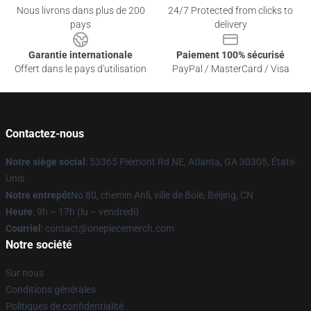
Nous livrons dans plus de 200
24/7 Protected from clicks to
pays
delivery
Garantie internationale
Paiement 100% sécurisé
Offert dans le pays d'utilisation
PayPal / MasterCard / Visa
Contactez-nous
Notre siège social
: 53365 Piémont Rd NE, Atlanta, GA 30305, États-
Unis
Notre entrepôt
No 80, chemin Anli, ville de Bole, Beijing, CN
Heure
: 9h – 17h (lu – vendredi)
Courriel
: contact@onepiecemerch.com
Notre société
Sur nous
Conditions générales
Politiques de confidentialité