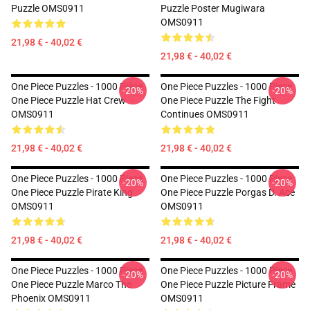
Puzzle OMS0911
Puzzle Poster Mugiwara
OMS0911
21,98 € - 40,02 €
21,98 € - 40,02 €
One Piece Puzzles - 1000 Pièce
One Piece Puzzles - 1000 Piece
-20%
-20%
One Piece Puzzle Hat Crew
One Piece Puzzle The Fight
OMS0911
Continues OMS0911
21,98 € - 40,02 €
21,98 € - 40,02 €
One Piece Puzzles - 1000 Piece
One Piece Puzzles - 1000 Piece
-20%
-20%
One Piece Puzzle Pirate King
One Piece Puzzle Porgas D. Ace
OMS0911
OMS0911
21,98 € - 40,02 €
21,98 € - 40,02 €
One Piece Puzzles - 1000 Piece
One Piece Puzzles - 1000 Piece
-20%
-20%
One Piece Puzzle Marco The
One Piece Puzzle Picture Frame
Phoenix OMS0911
OMS0911