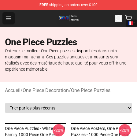
FREE
shipping on orders over $100
One Piece Store - Official One Piece Merchandise Shop
Open menu
One Piece Puzzles
Obtenez le meilleur One Piece puzzles disponibles dans notre
magasin maintenant. Ces puzzles uniques et amusants sont
réalisés avec des matériaux de haute qualité pour vous offrir une
expérience mémorable.
Accueil
/
One Piece Decoration
/
One Piece Puzzles
One Piece Puzzles - White Beard
One Piece Posters, One Piece
-20%
-20%
Family 1000 Piece One Piece
Puzzles - 1000 Piece One Piece