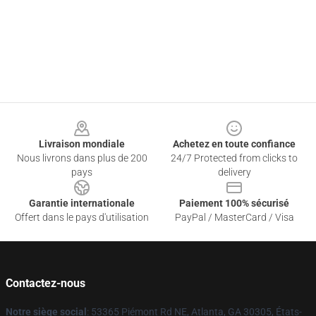
Footer
Livraison mondiale
Achetez en toute confiance
Nous livrons dans plus de 200
24/7 Protected from clicks to
pays
delivery
Garantie internationale
Paiement 100% sécurisé
Offert dans le pays d'utilisation
PayPal / MasterCard / Visa
Contactez-nous
Notre siège social
: 53365 Piémont Rd NE, Atlanta, GA 30305, États-