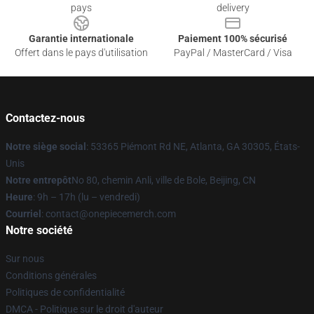
pays
delivery
Garantie internationale
Paiement 100% sécurisé
Offert dans le pays d'utilisation
PayPal / MasterCard / Visa
Contactez-nous
Notre siège social
: 53365 Piémont Rd NE, Atlanta, GA 30305, États-
Unis
Notre entrepôt
No 80, chemin Anli, ville de Bole, Beijing, CN
Heure
: 9h – 17h (lu – vendredi)
Courriel
: contact@onepiecemerch.com
Notre société
Sur nous
Conditions générales
Politiques de confidentialité
DMCA - Politique sur le droit d'auteur