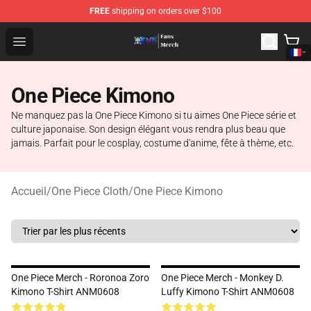
FREE
shipping on orders over $100
One Piece Store - Official One Piece Merchandise Shop
Open menu
One Piece Kimono
Ne manquez pas la One Piece Kimono si tu aimes One Piece série et
culture japonaise. Son design élégant vous rendra plus beau que
jamais. Parfait pour le cosplay, costume d'anime, fête à thème, etc.
Accueil
/
One Piece Cloth
/
One Piece Kimono
One Piece Merch - Roronoa Zoro
One Piece Merch - Monkey D.
Kimono T-Shirt ANM0608
Luffy Kimono T-Shirt ANM0608