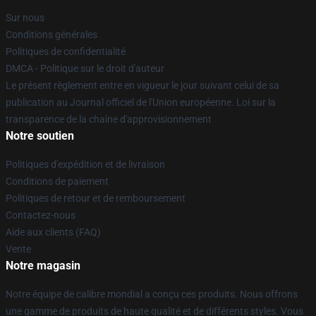
Sur nous
Conditions générales
Politiques de confidentialité
DMCA - Politique sur le droit d'auteur
Le présent règlement entre en vigueur le jour suivant celui de sa
publication au Journal officiel de l'Union européenne. Loi sur la
transparence de la chaîne d'approvisionnement
Notre soutien
Politiques d'expédition et de livraison
Conditions de paiement
Politiques de retour et de remboursement
Contactez-nous
Aide aux clients (FAQ)
Vente
Notre magasin
Notre équipe de calibre mondial a conçu ces produits. Nous offrons
une gamme de produits de haute qualité et de différents styles. Vous