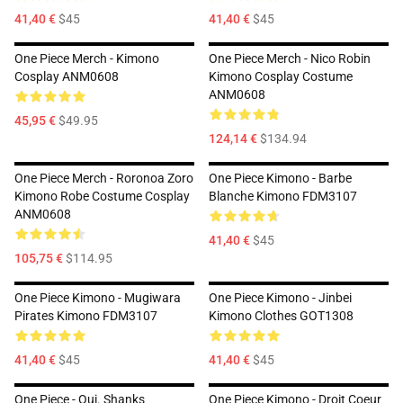
41,40 €
$45
41,40 €
$45
One Piece Merch - Kimono
One Piece Merch - Nico Robin
Cosplay ANM0608
Kimono Cosplay Costume
ANM0608
45,95 €
$49.95
124,14 €
$134.94
One Piece Merch - Roronoa Zoro
One Piece Kimono - Barbe
Kimono Robe Costume Cosplay
Blanche Kimono FDM3107
ANM0608
41,40 €
$45
105,75 €
$114.95
One Piece Kimono - Mugiwara
One Piece Kimono - Jinbei
Pirates Kimono FDM3107
Kimono Clothes GOT1308
41,40 €
$45
41,40 €
$45
One Piece - Oui. Shanks
One Piece Kimono - Droit Coeur