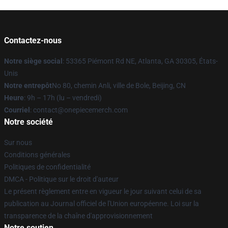
Contactez-nous
Notre siège social
: 53365 Piémont Rd NE, Atlanta, GA 30305, États-
Unis
Notre entrepôt
No 80, chemin Anli, ville de Bole, Beijing, CN
Heure
: 9h – 17h (lu – vendredi)
Courriel
: contact@onepiecemerch.com
Notre société
Sur nous
Conditions générales
Politiques de confidentialité
DMCA - Politique sur le droit d'auteur
Le présent règlement entre en vigueur le jour suivant celui de sa
publication au Journal officiel de l'Union européenne. Loi sur la
transparence de la chaîne d'approvisionnement
Notre soutien