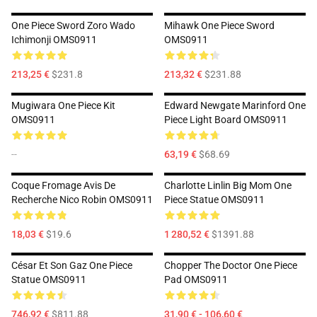
One Piece Sword Zoro Wado
Mihawk One Piece Sword
Ichimonji OMS0911
OMS0911
213,25 €
$231.8
213,32 €
$231.88
Mugiwara One Piece Kit
Edward Newgate Marinford One
OMS0911
Piece Light Board OMS0911
--
63,19 €
$68.69
Coque Fromage Avis De
Charlotte Linlin Big Mom One
Recherche Nico Robin OMS0911
Piece Statue OMS0911
18,03 €
$19.6
1 280,52 €
$1391.88
César Et Son Gaz One Piece
Chopper The Doctor One Piece
Statue OMS0911
Pad OMS0911
746,92 €
$811.88
31,90 € - 106,60 €