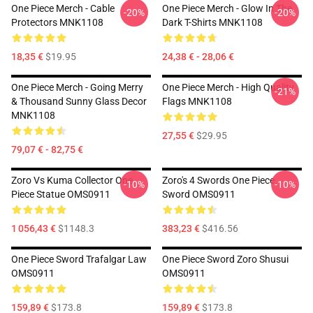
One Piece Merch - Cable
One Piece Merch - Glow In The
-20%
-20%
Protectors MNK1108
Dark T-Shirts MNK1108
18,35 €
$19.95
24,38 € - 28,06 €
One Piece Merch - Going Merry
One Piece Merch - High Quality
-21%
& Thousand Sunny Glass Decor
Flags MNK1108
MNK1108
27,55 €
$29.95
79,07 € - 82,75 €
Zoro Vs Kuma Collector One
Zoro's 4 Swords One Piece
-10%
-10%
Piece Statue OMS0911
Sword OMS0911
1 056,43 €
$1148.3
383,23 €
$416.56
One Piece Sword Trafalgar Law
One Piece Sword Zoro Shusui
OMS0911
OMS0911
159,89 €
$173.8
159,89 €
$173.8