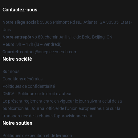
Contactez-nous
Notre siège social
: 53365 Piémont Rd NE, Atlanta, GA 30305, États-
Unis
Notre entrepôt
No 80, chemin Anli, ville de Bole, Beijing, CN
Heure
: 9h – 17h (lu – vendredi)
Courriel
: contact@onepiecemerch.com
Notre société
Sur nous
Conditions générales
Politiques de confidentialité
DMCA - Politique sur le droit d'auteur
Le présent règlement entre en vigueur le jour suivant celui de sa
publication au Journal officiel de l'Union européenne. Loi sur la
transparence de la chaîne d'approvisionnement
Notre soutien
Politiques d'expédition et de livraison