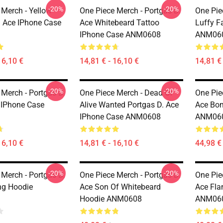
-20%
-20%
 Merch - Yellow
One Piece Merch - Portgas D.
One Pie
. Ace IPhone Case
Ace Whitebeard Tattoo
Luffy F
IPhone Case ANM0608
ANM06
16,10 €
14,81 € - 16,10 €
14,81 € 
-20%
-20%
 Merch - Portgas D.
One Piece Merch - Dead Or
One Pie
 IPhone Case
Alive Wanted Portgas D. Ace
Ace Bom
IPhone Case ANM0608
ANM06
16,10 €
14,81 € - 16,10 €
44,98 €
-20%
-20%
 Merch - Portgas D.
One Piece Merch - Portgas D.
One Pie
ng Hoodie
Ace Son Of Whitebeard
Ace Fla
Hoodie ANM0608
ANM06