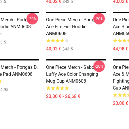
40,02 €
40,02 €
3.5
$43.5
-20%
-20%
 Merch - Portgas D.
One Piece Merch - Portgas D.
One Pie
oodie ANM0608
Ace Fire Fist Hoodie
Ace Bla
ANM0608
ANM06
3.5
40,02 €
44,98 €
$43.5
-20%
 Merch - Portgas D.
One Piece Merch - Sabo
One Pie
e Pad ANM0608
Luffy Ace Color Changing
Ace & M
Mug Cup ANM0608
Fightin
Cup A
4.95
23,00 € - 26,68 €
23,00 € 