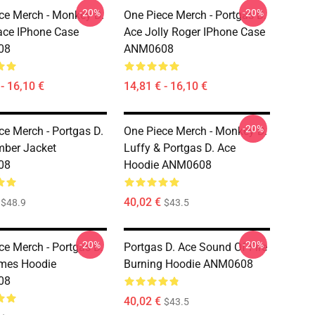
-20%
-20%
ce Merch - Monkey D.
One Piece Merch - Portgas D.
ace IPhone Case
Ace Jolly Roger IPhone Case
08
ANM0608
- 16,10 €
14,81 € - 16,10 €
-20%
ce Merch - Portgas D.
One Piece Merch - Monkey D.
ber Jacket
Luffy & Portgas D. Ace
08
Hoodie ANM0608
40,02 €
$48.9
$43.5
-20%
-20%
ce Merch - Portgas D.
Portgas D. Ace Sound Of Fire
mes Hoodie
Burning Hoodie ANM0608
08
40,02 €
$43.5