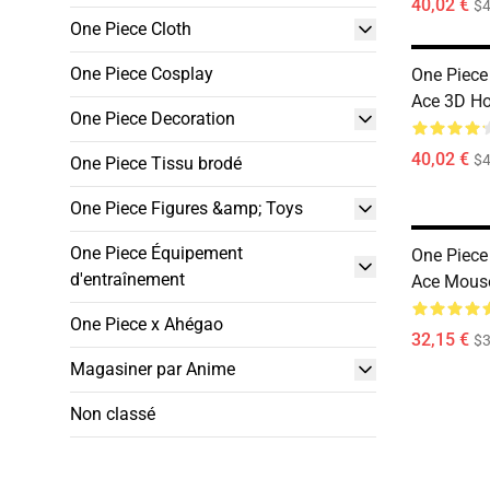
40,02 €
$4
One Piece Cloth
One Piece Cosplay
One Piece
Ace 3D H
One Piece Decoration
40,02 €
$4
One Piece Tissu brodé
One Piece Figures &amp; Toys
One Piece Équipement
One Piece
d'entraînement
Ace Mous
One Piece x Ahégao
32,15 €
$3
Magasiner par Anime
Non classé