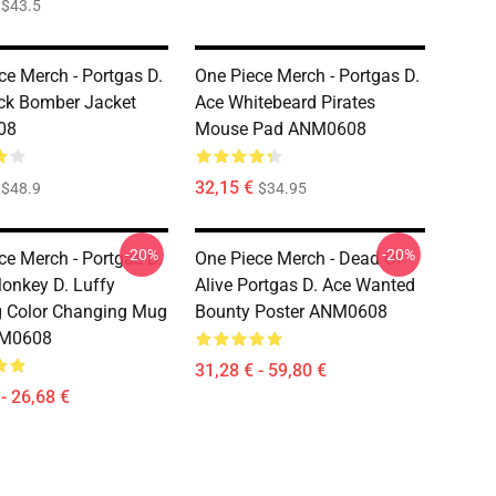
$43.5
ce Merch - Portgas D.
One Piece Merch - Portgas D.
ck Bomber Jacket
Ace Whitebeard Pirates
08
Mouse Pad ANM0608
32,15 €
$48.9
$34.95
-20%
-20%
ce Merch - Portgas D.
One Piece Merch - Dead Or
onkey D. Luffy
Alive Portgas D. Ace Wanted
g Color Changing Mug
Bounty Poster ANM0608
NM0608
31,28 € - 59,80 €
- 26,68 €