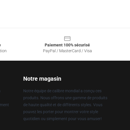
e
Paiement 100% sécurisé
tion
PayPal / MasterCard / Visa
Notre magasin
n
Notre équipe de calibre mondial a conçu ces
produits. Nous offrons une gamme de produits
ement
de haute qualité et de différents styles. Vous
pouvez les porter pour montrer votre style
quotidien ou simplement pour vous amuser!