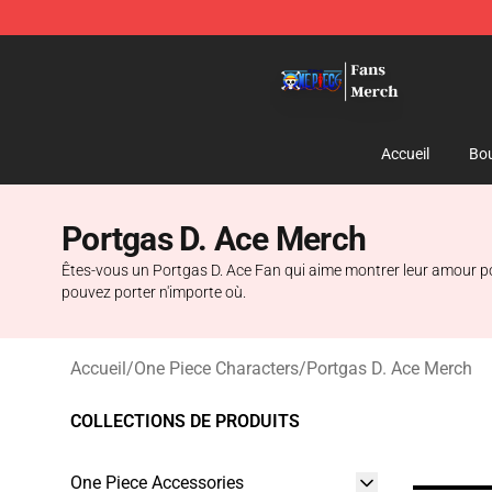
One Piece Store - Official One Piece Merchandise Shop
Accueil
Bou
Portgas D. Ace Merch
Êtes-vous un Portgas D. Ace Fan qui aime montrer leur amour po
pouvez porter n'importe où.
Accueil
/
One Piece Characters
/
Portgas D. Ace Merch
COLLECTIONS DE PRODUITS
One Piece Accessories