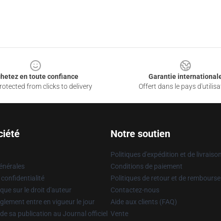
hetez en toute confiance
Garantie international
otected from clicks to delivery
Offert dans le pays d'utilisa
ciété
Notre soutien
Politiques d'expédition et de livraiso
énérales
Conditions de paiement
 confidentialité
Politiques de retour et de rembours
que sur le droit d'auteur
Contactez-nous
glement entre en vigueur le jour
Aide aux clients (FAQ)
 de sa publication au Journal officiel
Vente