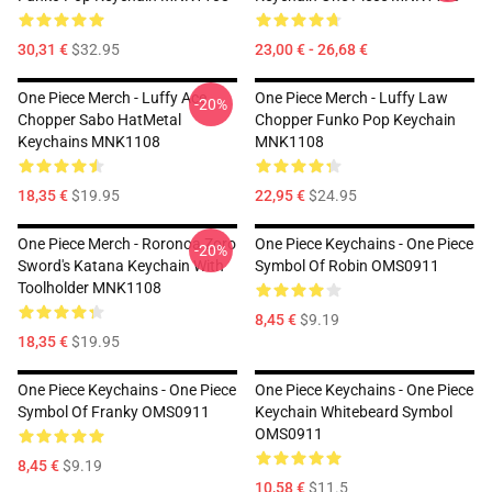
30,31 €
$32.95
23,00 € - 26,68 €
One Piece Merch - Luffy Ace
One Piece Merch - Luffy Law
-20%
Chopper Sabo HatMetal
Chopper Funko Pop Keychain
Keychains MNK1108
MNK1108
18,35 €
$19.95
22,95 €
$24.95
One Piece Merch - Roronoa Zoro
One Piece Keychains - One Piece
-20%
Sword's Katana Keychain With
Symbol Of Robin OMS0911
Toolholder MNK1108
8,45 €
$9.19
18,35 €
$19.95
One Piece Keychains - One Piece
One Piece Keychains - One Piece
Symbol Of Franky OMS0911
Keychain Whitebeard Symbol
OMS0911
8,45 €
$9.19
10,58 €
$11.5