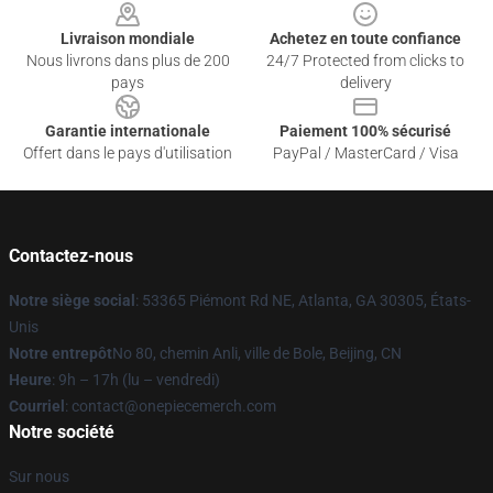
Livraison mondiale
Achetez en toute confiance
Nous livrons dans plus de 200
24/7 Protected from clicks to
pays
delivery
Garantie internationale
Paiement 100% sécurisé
Offert dans le pays d'utilisation
PayPal / MasterCard / Visa
Contactez-nous
Notre siège social
: 53365 Piémont Rd NE, Atlanta, GA 30305, États-
Unis
Notre entrepôt
No 80, chemin Anli, ville de Bole, Beijing, CN
Heure
: 9h – 17h (lu – vendredi)
Courriel
: contact@onepiecemerch.com
Notre société
Sur nous