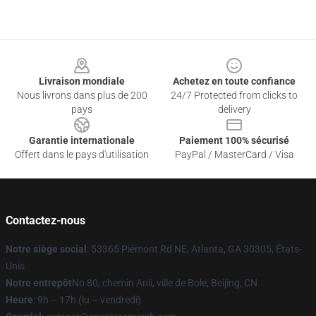
Footer
Livraison mondiale
Achetez en toute confiance
Nous livrons dans plus de 200
24/7 Protected from clicks to
pays
delivery
Garantie internationale
Paiement 100% sécurisé
Offert dans le pays d'utilisation
PayPal / MasterCard / Visa
Contactez-nous
Notre siège social
: 53365 Piémont Rd NE, Atlanta, GA 30305, États-
Unis
Notre entrepôt
No 80, chemin Anli, ville de Bole, Beijing, CN
Heure
: 9h – 17h (lu – vendredi)