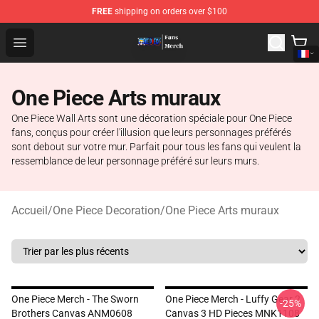
FREE
shipping on orders over $100
One Piece Store - Official One Piece Merchandise Shop
Open menu
One Piece Arts muraux
One Piece Wall Arts sont une décoration spéciale pour One Piece
fans, conçus pour créer l'illusion que leurs personnages préférés
sont debout sur votre mur. Parfait pour tous les fans qui veulent la
ressemblance de leur personnage préféré sur leurs murs.
Accueil
/
One Piece Decoration
/
One Piece Arts muraux
One Piece Merch - The Sworn
One Piece Merch - Luffy Gear 2
-25%
Brothers Canvas ANM0608
Canvas 3 HD Pieces MNK1108