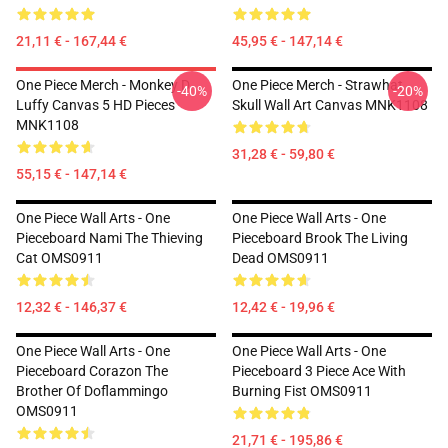
21,11 € - 167,44 €
45,95 € - 147,14 €
One Piece Merch - Monkey D.
One Piece Merch - Strawhat
-40%
-20%
Luffy Canvas 5 HD Pieces
Skull Wall Art Canvas MNK1108
MNK1108
31,28 € - 59,80 €
55,15 € - 147,14 €
One Piece Wall Arts - One
One Piece Wall Arts - One
Pieceboard Nami The Thieving
Pieceboard Brook The Living
Cat OMS0911
Dead OMS0911
12,32 € - 146,37 €
12,42 € - 19,96 €
One Piece Wall Arts - One
One Piece Wall Arts - One
Pieceboard Corazon The
Pieceboard 3 Piece Ace With
Brother Of Doflammingo
Burning Fist OMS0911
OMS0911
21,71 € - 195,86 €