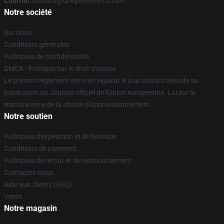
Courriel
: contact@onepiecemerch.com
Notre société
Sur nous
Conditions générales
Politiques de confidentialité
DMCA - Politique sur le droit d'auteur
Le présent règlement entre en vigueur le jour suivant celui de sa
publication au Journal officiel de l'Union européenne. Loi sur la
transparence de la chaîne d'approvisionnement
Notre soutien
Politiques d'expédition et de livraison
Conditions de paiement
Politiques de retour et de remboursement
Contactez-nous
Aide aux clients (FAQ)
Vente
Notre magasin