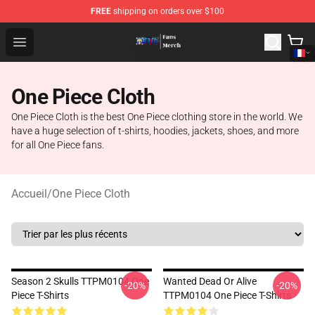
FREE
shipping on orders over $100
One Piece Store - Official One Piece Merchandise Shop
Open menu
One Piece Cloth
One Piece Cloth is the best One Piece clothing store in the world. We
have a huge selection of t-shirts, hoodies, jackets, shoes, and more
for all One Piece fans.
Accueil
/
One Piece Cloth
Season 2 Skulls TTPM0104 One
Wanted Dead Or Alive
-20%
-20%
Piece T-Shirts
TTPM0104 One Piece T-Shirts