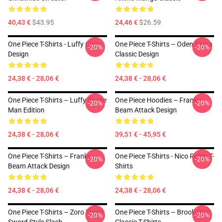
40,43 €
$43.95
24,46 €
$26.59
One Piece T-Shirts - Luffy Chibi
One Piece T-Shirts – Oden Sama
-20%
-20%
Design
Classic Design
24,38 € - 28,06 €
24,38 € - 28,06 €
One Piece T-Shirts – Luffy Snake
One Piece Hoodies – Franky
-20%
-20%
Man Edition
Beam Attack Design
24,38 € - 28,06 €
39,51 € - 45,95 €
One Piece T-Shirts – Franky
One Piece T-Shirts - Nico Robin T-
-20%
-20%
Beam Attack Design
Shirts
24,38 € - 28,06 €
24,38 € - 28,06 €
One Piece T-Shirts – Zoro Three
One Piece T-Shirts – Brook One
-20%
-20%