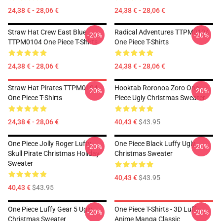
24,38 € - 28,06 €
24,38 € - 28,06 €
Straw Hat Crew East Blue
Radical Adventures TTPM0104
-20%
-20%
TTPM0104 One Piece T-Shirts
One Piece T-Shirts
24,38 € - 28,06 €
24,38 € - 28,06 €
Straw Hat Pirates TTPM0104
Hooktab Roronoa Zoro One
-20%
-20%
One Piece T-Shirts
Piece Ugly Christmas Sweater
24,38 € - 28,06 €
40,43 €
$43.95
One Piece Jolly Roger Luffy
One Piece Black Luffy Ugly
-20%
-20%
Skull Pirate Christmas Holiday
Christmas Sweater
Sweater
40,43 €
$43.95
40,43 €
$43.95
One Piece Luffy Gear 5 Ugly
One Piece T-Shirts - 3D Luffy
-20%
-20%
Christmas Sweater
Anime Manga Classic