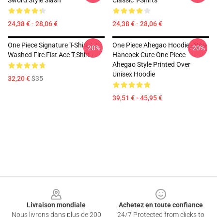
Sword Style Slash
Classic T-Shirts
24,38 € - 28,06 €
24,38 € - 28,06 €
One Piece Signature T-Shirt -
One Piece Ahegao Hoodie - Boa
-20%
-20%
Washed Fire Fist Ace T-Shirt
Hancock Cute One Piece
Ahegao Style Printed Over
Unisex Hoodie
32,20 €
$35
39,51 € - 45,95 €
Footer
Livraison mondiale
Achetez en toute confiance
Nous livrons dans plus de 200
24/7 Protected from clicks to