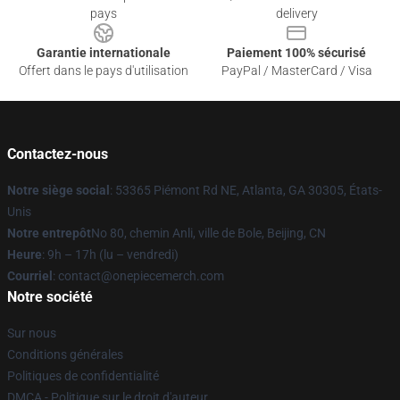
pays
delivery
Garantie internationale
Paiement 100% sécurisé
Offert dans le pays d'utilisation
PayPal / MasterCard / Visa
Contactez-nous
Notre siège social
: 53365 Piémont Rd NE, Atlanta, GA 30305, États-
Unis
Notre entrepôt
No 80, chemin Anli, ville de Bole, Beijing, CN
Heure
: 9h – 17h (lu – vendredi)
Courriel
: contact@onepiecemerch.com
Notre société
Sur nous
Conditions générales
Politiques de confidentialité
DMCA - Politique sur le droit d'auteur