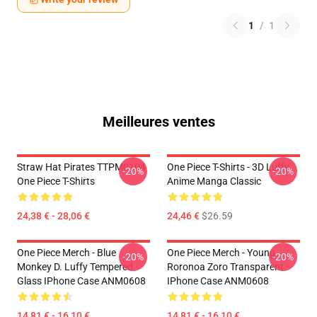
1
/
1
Meilleures ventes
Straw Hat Pirates TTPM0104
One Piece T-Shirts - 3D Luffy
-20%
-20%
One Piece T-Shirts
Anime Manga Classic
24,38 € - 28,06 €
24,46 €
$26.59
One Piece Merch - Blue
One Piece Merch - Young
-20%
-20%
Monkey D. Luffy Tempered
Roronoa Zoro Transparent
Glass IPhone Case ANM0608
IPhone Case ANM0608
14,81 € - 16,10 €
14,81 € - 16,10 €