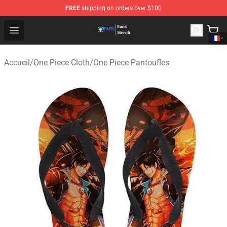
FREE
shipping on orders over $100
One Piece Store - Official One Piece Merchandise Shop
Open menu
Accueil
/
One Piece Cloth
/
One Piece Pantoufles