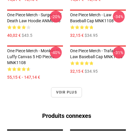
One Piece Merch - Surgeon Of
One Piece Merch - Law
-20%
-34%
Death Law Hoodie ANM0608
Baseball Cap MNK1108
40,02 €
$43.5
32,15 €
$34.95
One Piece Merch - Monkey D.
One Piece Merch - Trafalgar
-40%
-31%
Luffy Canvas 5 HD Pieces
Law Baseball Cap MNK1108
MNK1108
32,15 €
$34.95
55,15 € - 147,14 €
VOIR PLUS
Produits connexes