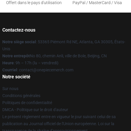
Offert dans le pays d'utilisation
PayPal / MasterCard / Visa
Contactez-nous
Notre siège social
: 53365 Piémont Rd NE, Atlanta, GA 30305, États-
Unis
Notre entrepôt
No 80, chemin Anli, ville de Bole, Beijing, CN
Heure
: 9h – 17h (lu – vendredi)
Courriel
: contact@onepiecemerch.com
Notre société
Sur nous
Conditions générales
Politiques de confidentialité
DMCA - Politique sur le droit d'auteur
Le présent règlement entre en vigueur le jour suivant celui de sa
publication au Journal officiel de l'Union européenne. Loi sur la
transparence de la chaîne d'approvisionnement