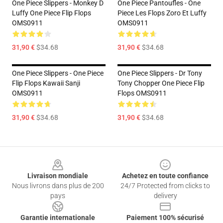
One Piece Slippers - Monkey D
One Piece Pantoufles - One
Luffy One Piece Flip Flops
Piece Les Flops Zoro Et Luffy
OMS0911
OMS0911
31,90 €
$34.68
31,90 €
$34.68
One Piece Slippers - One Piece
One Piece Slippers - Dr Tony
Flip Flops Kawaii Sanji
Tony Chopper One Piece Flip
OMS0911
Flops OMS0911
31,90 €
$34.68
31,90 €
$34.68
Footer
Livraison mondiale
Achetez en toute confiance
Nous livrons dans plus de 200
24/7 Protected from clicks to
pays
delivery
Garantie internationale
Paiement 100% sécurisé