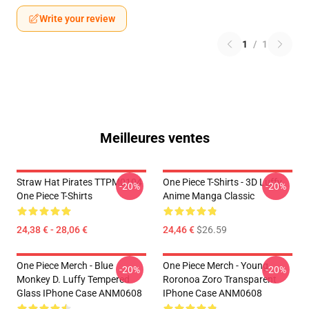
Write your review
1
/
1
Meilleures ventes
Straw Hat Pirates TTPM0104
One Piece T-Shirts - 3D Luffy
-20%
-20%
One Piece T-Shirts
Anime Manga Classic
24,38 € - 28,06 €
24,46 €
$26.59
One Piece Merch - Blue
One Piece Merch - Young
-20%
-20%
Monkey D. Luffy Tempered
Roronoa Zoro Transparent
Glass IPhone Case ANM0608
IPhone Case ANM0608