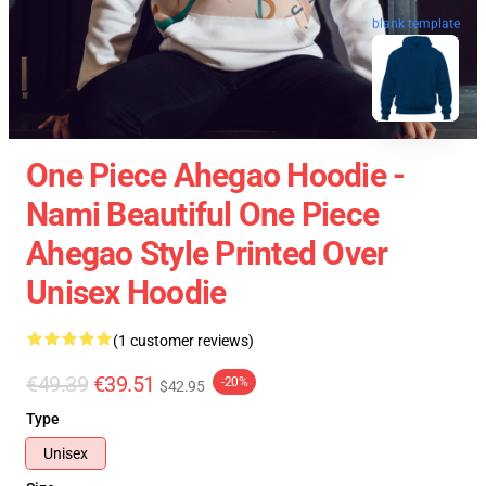
blank template
One Piece Ahegao Hoodie -
Nami Beautiful One Piece
Ahegao Style Printed Over
Unisex Hoodie
(1 customer reviews)
€49.39
€39.51
-20%
$42.95
Type
Unisex