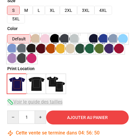
Size
S
M
L
XL
2XL
3XL
4XL
5XL
Color
Default
Print Location
Voir le guide des tailles
Quantity
AJOUTER AU PANIER
Cette vente se termine dans
04
:
56
:
49