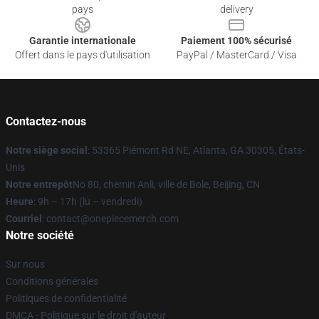
pays
delivery
Garantie internationale
Paiement 100% sécurisé
Offert dans le pays d'utilisation
PayPal / MasterCard / Visa
Contactez-nous
Notre siège social
: 53365 Piémont Rd NE, Atlanta, GA 30305, États-
Unis
Notre entrepôt
No 80, chemin Anli, ville de Bole, Beijing, CN
Heure
: 9h – 17h (lu – vendredi)
Courriel
: contact@onepiecemerch.com
Notre société
Sur nous
Conditions générales
Politiques de confidentialité
DMCA - Politique sur le droit d'auteur