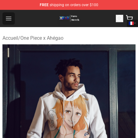
FREE
shipping on orders over $100
One Piece Store - Official One Piece Merchandise Shop
Open menu
Accueil
/
One Piece x Ahégao