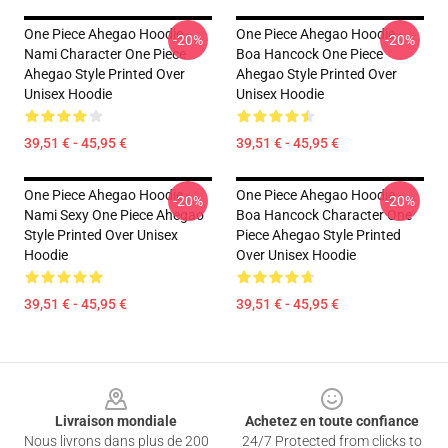
One Piece Ahegao Hoodie -
One Piece Ahegao Hoodie -
-20%
-20%
Nami Character One Piece
Boa Hancock One Piece
Ahegao Style Printed Over
Ahegao Style Printed Over
Unisex Hoodie
Unisex Hoodie
39,51 € - 45,95 €
39,51 € - 45,95 €
One Piece Ahegao Hoodie -
One Piece Ahegao Hoodie -
-20%
-20%
Nami Sexy One Piece Ahegao
Boa Hancock Character One
Style Printed Over Unisex
Piece Ahegao Style Printed
Hoodie
Over Unisex Hoodie
39,51 € - 45,95 €
39,51 € - 45,95 €
Footer
Livraison mondiale
Achetez en toute confiance
Nous livrons dans plus de 200
24/7 Protected from clicks to