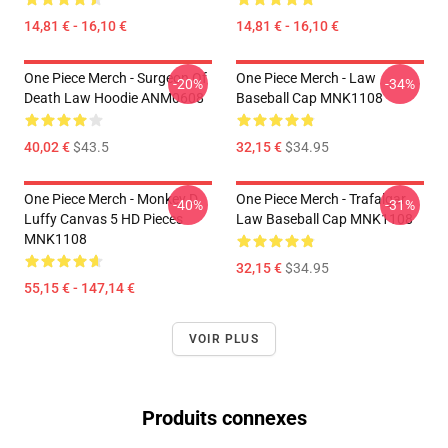
14,81 € - 16,10 €
14,81 € - 16,10 €
One Piece Merch - Surgeon Of
One Piece Merch - Law
-20%
-34%
Death Law Hoodie ANM0608
Baseball Cap MNK1108
40,02 €
$43.5
32,15 €
$34.95
One Piece Merch - Monkey D.
One Piece Merch - Trafalgar
-40%
-31%
Luffy Canvas 5 HD Pieces
Law Baseball Cap MNK1108
MNK1108
32,15 €
$34.95
55,15 € - 147,14 €
VOIR PLUS
Produits connexes