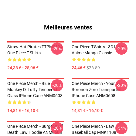
Meilleures ventes
Straw Hat Pirates TTPM0104
One Piece T-Shirts - 3D Luffy
-20%
-20%
One Piece T-Shirts
Anime Manga Classic
24,38 € - 28,06 €
24,46 €
$26.59
One Piece Merch - Blue
One Piece Merch - Young
-20%
-20%
Monkey D. Luffy Tempered
Roronoa Zoro Transparent
Glass IPhone Case ANM0608
IPhone Case ANM0608
14,81 € - 16,10 €
14,81 € - 16,10 €
One Piece Merch - Surgeon Of
One Piece Merch - Law
-20%
-34%
Death Law Hoodie ANM0608
Baseball Cap MNK1108