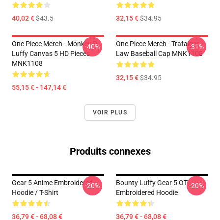
40,02 €
$43.5
32,15 €
$34.95
One Piece Merch - Monkey D.
One Piece Merch - Trafalgar
-40%
-31%
Luffy Canvas 5 HD Pieces
Law Baseball Cap MNK1108
MNK1108
32,15 €
$34.95
55,15 € - 147,14 €
VOIR PLUS
Produits connexes
Gear 5 Anime Embroidered
Bounty Luffy Gear 5 OT
-20%
-20%
Hoodie / T-Shirt
Embroidered Hoodie
36,79 € - 68,08 €
36,79 € - 68,08 €