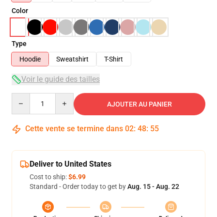
Color
Type
Hoodie
Sweatshirt
T-Shirt
Voir le guide des tailles
Quantity
AJOUTER AU PANIER
Cette vente se termine dans
02
:
48
:
54
Deliver to United States
Cost to ship:
$6.99
Standard - Order today to get by
Aug. 15 - Aug. 22