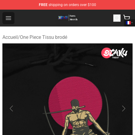
FREE
shipping on orders over $100
One Piece Store - Official One Piece Merchandise Shop
Open menu
Accueil
/
One Piece Tissu brodé