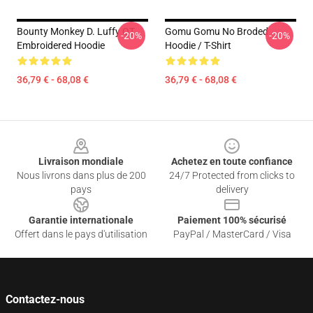
Bounty Monkey D. Luffy OT
Gomu Gomu No Broded
-20%
-20%
Embroidered Hoodie
Hoodie / T-Shirt
36,79 € - 68,08 €
36,79 € - 68,08 €
Footer
Livraison mondiale
Achetez en toute confiance
Nous livrons dans plus de 200
24/7 Protected from clicks to
pays
delivery
Garantie internationale
Paiement 100% sécurisé
Offert dans le pays d'utilisation
PayPal / MasterCard / Visa
Contactez-nous