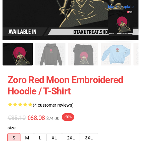
blank template
Zoro Red Moon Embroidered
Hoodie / T-Shirt
(4 customer reviews)
€85.10
€68.08
-20%
$74.00
size
S
M
L
XL
2XL
3XL