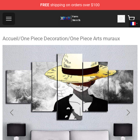
FREE
shipping on orders over $100
One Piece Store - Official One Piece Merchandise Shop
Open menu
Accueil
/
One Piece Decoration
/
One Piece Arts muraux