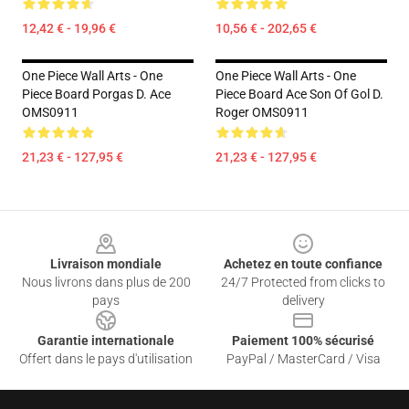
12,42 € - 19,96 €
10,56 € - 202,65 €
One Piece Wall Arts - One
One Piece Wall Arts - One
Piece Board Porgas D. Ace
Piece Board Ace Son Of Gol D.
OMS0911
Roger OMS0911
21,23 € - 127,95 €
21,23 € - 127,95 €
Footer
Livraison mondiale
Achetez en toute confiance
Nous livrons dans plus de 200
24/7 Protected from clicks to
pays
delivery
Garantie internationale
Paiement 100% sécurisé
Offert dans le pays d'utilisation
PayPal / MasterCard / Visa