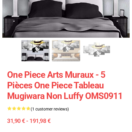
One Piece Arts Muraux - 5
Pièces One Piece Tableau
Mugiwara Non Luffy OMS0911
(1 customer reviews)
31,90 € - 191,98 €