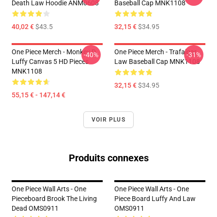
Death Law Hoodie ANM0608
Baseball Cap MNK1108
40,02 €
$43.5
32,15 €
$34.95
One Piece Merch - Monkey D.
One Piece Merch - Trafalgar
-40%
-31%
Luffy Canvas 5 HD Pieces
Law Baseball Cap MNK1108
MNK1108
32,15 €
$34.95
55,15 € - 147,14 €
VOIR PLUS
Produits connexes
One Piece Wall Arts - One
One Piece Wall Arts - One
Pieceboard Brook The Living
Piece Board Luffy And Law
Dead OMS0911
OMS0911