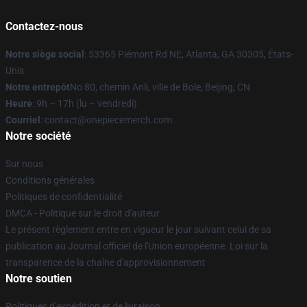
Contactez-nous
Notre siège social
: 53365 Piémont Rd NE, Atlanta, GA 30305, États-
Unis
Notre entrepôt
No 80, chemin Anli, ville de Bole, Beijing, CN
Heure
: 9h – 17h (lu – vendredi)
Courriel
: contact@onepiecemerch.com
Notre société
Sur nous
Conditions générales
Politiques de confidentialité
DMCA - Politique sur le droit d'auteur
Le présent règlement entre en vigueur le jour suivant celui de sa
publication au Journal officiel de l'Union européenne. Loi sur la
transparence de la chaîne d'approvisionnement
Notre soutien
Politiques d'expédition et de livraison