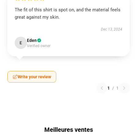
The fit of this shirt is spot on, and the material feels
great against my skin.
Dec 13, 2024
Eden
E
Verified owner
Write your review
1
/
1
Meilleures ventes