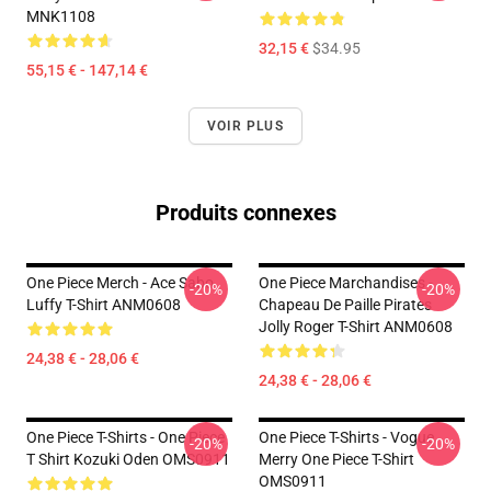
MNK1108
32,15 €
$34.95
55,15 € - 147,14 €
VOIR PLUS
Produits connexes
One Piece Merch - Ace Sabo
One Piece Marchandises -
-20%
-20%
Luffy T-Shirt ANM0608
Chapeau De Paille Pirates
Jolly Roger T-Shirt ANM0608
24,38 € - 28,06 €
24,38 € - 28,06 €
One Piece T-Shirts - One Piece
One Piece T-Shirts - Vogue
-20%
-20%
T Shirt Kozuki Oden OMS0911
Merry One Piece T-Shirt
OMS0911