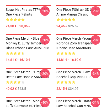
Straw Hat Pirates TTPM0104
One Piece T-Shirts - 3D Luffy
-20%
-20%
One Piece T-Shirts
Anime Manga Classic
24,38 € - 28,06 €
24,46 €
$26.59
One Piece Merch - Blue
One Piece Merch - Young
-20%
-20%
Monkey D. Luffy Tempered
Roronoa Zoro Transparent
Glass IPhone Case ANM0608
IPhone Case ANM0608
14,81 € - 16,10 €
14,81 € - 16,10 €
One Piece Merch - Surgeon Of
One Piece Merch - Law
-20%
-34%
Death Law Hoodie ANM0608
Baseball Cap MNK1108
40,02 €
$43.5
32,15 €
$34.95
One Piece Merch - Monkey D.
One Piece Merch - Trafalgar
-40%
-31%
Luffy Canvas 5 HD Pieces
Law Baseball Cap MNK1108