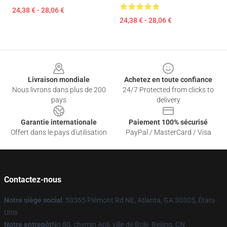
24,38 € - 28,06 €
24,38 € - 28,06 €
Footer
Livraison mondiale
Achetez en toute confiance
Nous livrons dans plus de 200
24/7 Protected from clicks to
pays
delivery
Garantie internationale
Paiement 100% sécurisé
Offert dans le pays d'utilisation
PayPal / MasterCard / Visa
Contactez-nous
Notre siège social
: 53365 Piémont Rd NE, Atlanta, GA 30305, États-
Unis
Notre entrepôt
No 80, chemin Anli, ville de Bole, Beijing, CN