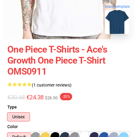
blank template
One Piece T-Shirts - Ace's
Growth One Piece T-Shirt
OMS0911
(1 customer reviews)
€30.48
€24.38
-20%
$26.50
Type
Unisex
Color