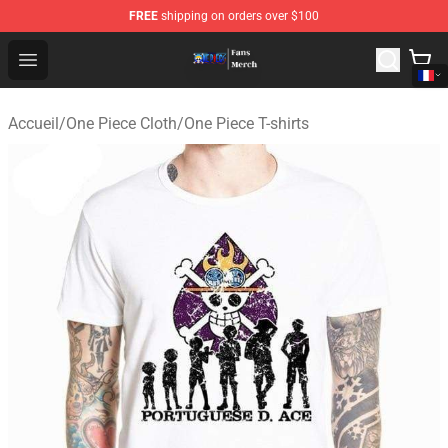
FREE
shipping on orders over $100
One Piece Store - Official One Piece Merchandise Shop
Open menu
Accueil
/
One Piece Cloth
/
One Piece T-shirts