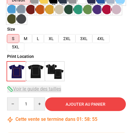
Default
Size
S
M
L
XL
2XL
3XL
4XL
5XL
Print Location
Voir le guide des tailles
Quantity
AJOUTER AU PANIER
Cette vente se termine dans
01
:
58
:
54