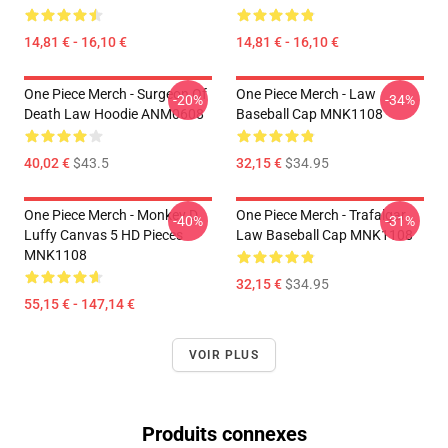
14,81 € - 16,10 €
14,81 € - 16,10 €
One Piece Merch - Surgeon Of
One Piece Merch - Law
-20%
-34%
Death Law Hoodie ANM0608
Baseball Cap MNK1108
40,02 €
$43.5
32,15 €
$34.95
One Piece Merch - Monkey D.
One Piece Merch - Trafalgar
-40%
-31%
Luffy Canvas 5 HD Pieces
Law Baseball Cap MNK1108
MNK1108
32,15 €
$34.95
55,15 € - 147,14 €
VOIR PLUS
Produits connexes