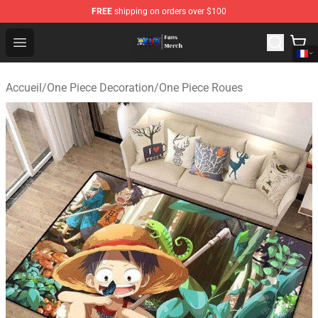
FREE
shipping on orders over $100
One Piece Store - Official One Piece Merchandise Shop
Open menu
Accueil
/
One Piece Decoration
/
One Piece Roues