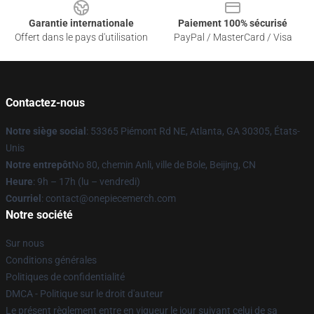
Garantie internationale
Paiement 100% sécurisé
Offert dans le pays d'utilisation
PayPal / MasterCard / Visa
Contactez-nous
Notre siège social
: 53365 Piémont Rd NE, Atlanta, GA 30305, États-
Unis
Notre entrepôt
No 80, chemin Anli, ville de Bole, Beijing, CN
Heure
: 9h – 17h (lu – vendredi)
Courriel
: contact@onepiecemerch.com
Notre société
Sur nous
Conditions générales
Politiques de confidentialité
DMCA - Politique sur le droit d'auteur
Le présent règlement entre en vigueur le jour suivant celui de sa