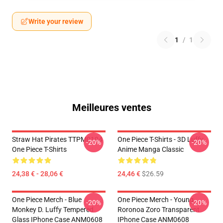
Write your review
1
/
1
Meilleures ventes
Straw Hat Pirates TTPM0104
One Piece T-Shirts - 3D Luffy
-20%
-20%
One Piece T-Shirts
Anime Manga Classic
24,38 € - 28,06 €
24,46 €
$26.59
One Piece Merch - Blue
One Piece Merch - Young
-20%
-20%
Monkey D. Luffy Tempered
Roronoa Zoro Transparent
Glass IPhone Case ANM0608
IPhone Case ANM0608