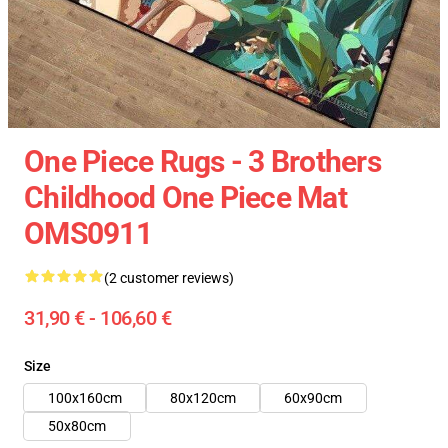
One Piece Rugs - 3 Brothers
Childhood One Piece Mat
OMS0911
(2 customer reviews)
31,90 € - 106,60 €
Size
100x160cm
80x120cm
60x90cm
50x80cm