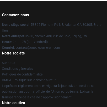
Contactez-nous
Notre siège social
: 53365 Piémont Rd NE, Atlanta, GA 30305, États-
Unis
Notre entrepôt
No 80, chemin Anli, ville de Bole, Beijing, CN
Heure
: 9h – 17h (lu – vendredi)
Courriel
: contact@onepiecemerch.com
Notre société
Sur nous
Conditions générales
Politiques de confidentialité
DMCA - Politique sur le droit d'auteur
Le présent règlement entre en vigueur le jour suivant celui de sa
publication au Journal officiel de l'Union européenne. Loi sur la
transparence de la chaîne d'approvisionnement
Notre soutien