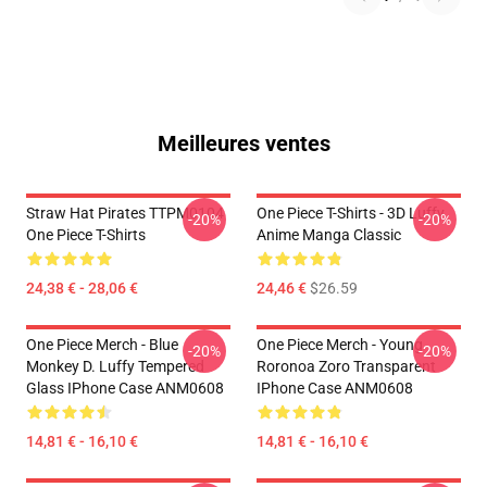
Meilleures ventes
Straw Hat Pirates TTPM0104
One Piece T-Shirts - 3D Luffy
-20%
-20%
One Piece T-Shirts
Anime Manga Classic
24,38 € - 28,06 €
24,46 €
$26.59
One Piece Merch - Blue
One Piece Merch - Young
-20%
-20%
Monkey D. Luffy Tempered
Roronoa Zoro Transparent
Glass IPhone Case ANM0608
IPhone Case ANM0608
14,81 € - 16,10 €
14,81 € - 16,10 €