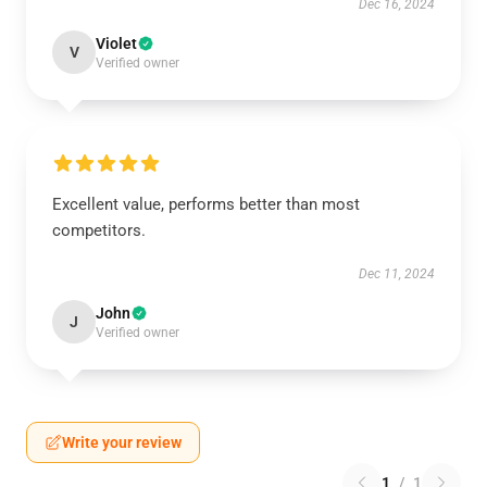
Dec 16, 2024
Violet
V
Verified owner
Excellent value, performs better than most
competitors.
Dec 11, 2024
John
J
Verified owner
Write your review
1
/
1