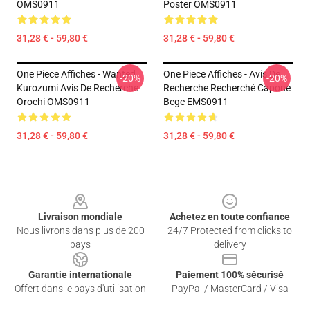
OMS0911
Poster OMS0911
31,28 € - 59,80 €
31,28 € - 59,80 €
One Piece Affiches - Wanted
One Piece Affiches - Avis De
-20%
-20%
Kurozumi Avis De Recherche
Recherche Recherché Capone
Orochi OMS0911
Bege EMS0911
31,28 € - 59,80 €
31,28 € - 59,80 €
Footer
Livraison mondiale
Achetez en toute confiance
Nous livrons dans plus de 200
24/7 Protected from clicks to
pays
delivery
Garantie internationale
Paiement 100% sécurisé
Offert dans le pays d'utilisation
PayPal / MasterCard / Visa