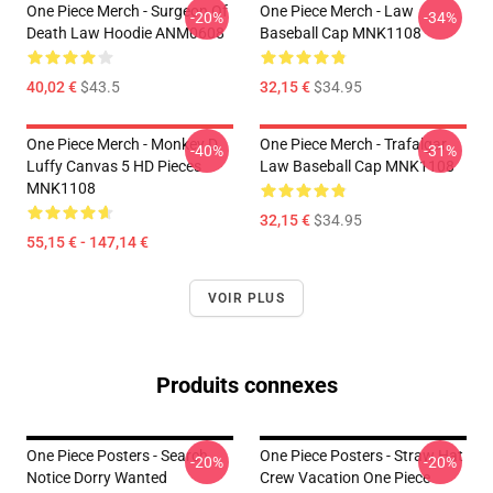
One Piece Merch - Surgeon Of
One Piece Merch - Law
-20%
-34%
Death Law Hoodie ANM0608
Baseball Cap MNK1108
40,02 €
$43.5
32,15 €
$34.95
One Piece Merch - Monkey D.
One Piece Merch - Trafalgar
-40%
-31%
Luffy Canvas 5 HD Pieces
Law Baseball Cap MNK1108
MNK1108
32,15 €
$34.95
55,15 € - 147,14 €
VOIR PLUS
Produits connexes
One Piece Posters - Search
One Piece Posters - Straw Hat
-20%
-20%
Notice Dorry Wanted
Crew Vacation One Piece