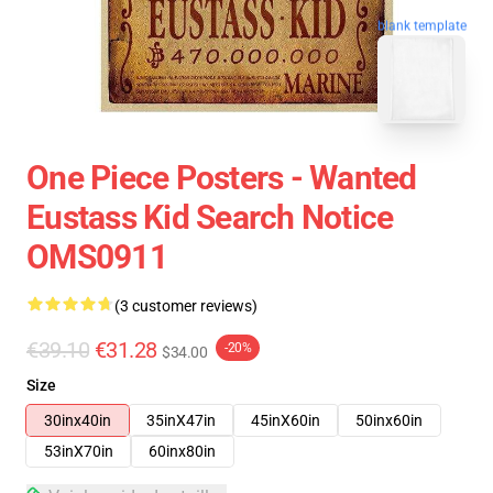
blank template
One Piece Posters - Wanted
Eustass Kid Search Notice
OMS0911
(3 customer reviews)
€39.10
€31.28
-20%
$34.00
Size
30inx40in
35inX47in
45inX60in
50inx60in
53inX70in
60inx80in