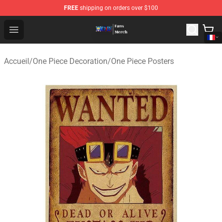
FREE
shipping on orders over $100
One Piece Store - Official One Piece Merchandise Shop
Open menu
Accueil
/
One Piece Decoration
/
One Piece Posters