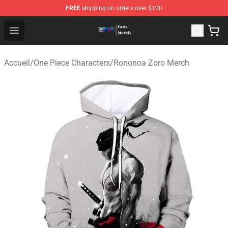
FREE
shipping on orders over $100
One Piece Store - Official One Piece Merchandise Shop
Open menu
Accueil
/
One Piece Characters
/
Rononoa Zoro Merch