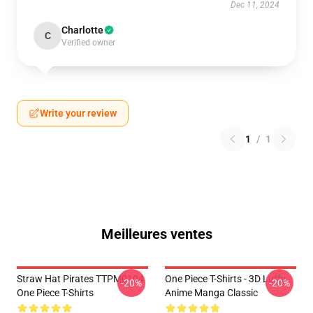
Dec 11, 2024
Charlotte
C
Verified owner
Write your review
1
/
1
Meilleures ventes
Straw Hat Pirates TTPM0104
One Piece T-Shirts - 3D Luffy
-20%
-20%
One Piece T-Shirts
Anime Manga Classic