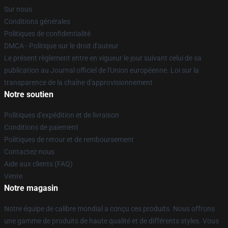
Sur nous
Conditions générales
Politiques de confidentialité
DMCA - Politique sur le droit d'auteur
Le présent règlement entre en vigueur le jour suivant celui de sa
publication au Journal officiel de l'Union européenne. Loi sur la
transparence de la chaîne d'approvisionnement
Notre soutien
Politiques d'expédition et de livraison
Conditions de paiement
Politiques de retour et de remboursement
Contactez-nous
Aide aux clients (FAQ)
Vente
Notre magasin
Notre équipe de calibre mondial a conçu ces produits. Nous offrons
une gamme de produits de haute qualité et de différents styles. Vous