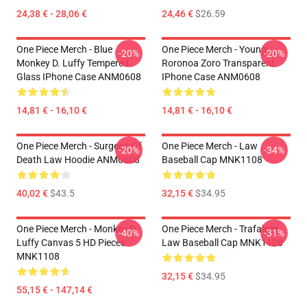
24,38 € - 28,06 €
24,46 €
$26.59
One Piece Merch - Blue
One Piece Merch - Young
-20%
-20%
Monkey D. Luffy Tempered
Roronoa Zoro Transparent
Glass IPhone Case ANM0608
IPhone Case ANM0608
14,81 € - 16,10 €
14,81 € - 16,10 €
One Piece Merch - Surgeon Of
One Piece Merch - Law
-20%
-34%
Death Law Hoodie ANM0608
Baseball Cap MNK1108
40,02 €
$43.5
32,15 €
$34.95
One Piece Merch - Monkey D.
One Piece Merch - Trafalgar
-40%
-31%
Luffy Canvas 5 HD Pieces
Law Baseball Cap MNK1108
MNK1108
32,15 €
$34.95
55,15 € - 147,14 €