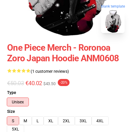
blank template
One Piece Merch - Roronoa
Zoro Japan Hoodie ANM0608
(1 customer reviews)
€50.03
€40.02
-20%
$43.50
Type
Unisex
Size
S
M
L
XL
2XL
3XL
4XL
5XL