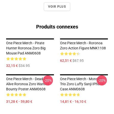
VOIR PLUS
Produits connexes
One Piece Merch - Pirate
One Piece Merch - Roronoa
Hunter Roronoa Zoro Big
Zoro Action Figure MNK1108
Mouse Pad ANM0608
62,51 €
$67.95
32,15 €
$34.95
One Piece Merch - Dead Or
One Piece Merch - Monster
-20%
-20%
Alive Roronoa Zoro Wanted
Trio Zoro Luffy Sanji IPhone
Bounty Poster ANM0608
Case ANM0608
31,28 € - 59,80 €
14,81 € - 16,10 €