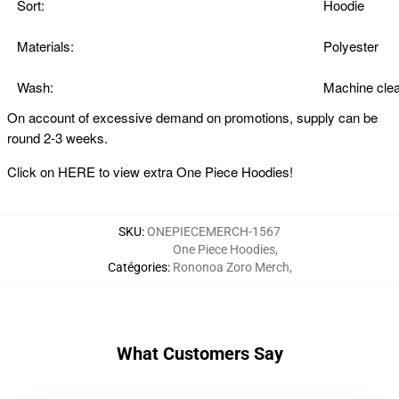
Sort:
Hoodie
Materials:
Polyester
Wash:
Machine clea
On account of excessive demand on promotions, supply can be
round 2-3 weeks.
Click on
HERE
to view extra One Piece Hoodies!
SKU
:
ONEPIECEMERCH-1567
One Piece Hoodies
,
Catégories
:
Rononoa Zoro Merch
,
What Customers Say