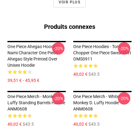
VOIR PLUS
Produits connexes
One Piece Ahegao Hoodie -
One Piece Hoodies - Tony
-20%
-20%
Nami Character One Piece
Chopper One Piece Sweatshirt
Ahegao Style Printed Over
OMS0911
Unisex Hoodie
40,02 €
$43.5
39,51 € - 45,95 €
One Piece Merch - Monkey D.
One Piece Merch - White
-20%
-20%
Luffy Standing Barrels Hoodie
Monkey D. Luffy Hoodie
ANM0608
ANM0608
40,02 €
$43.5
40,02 €
$43.5