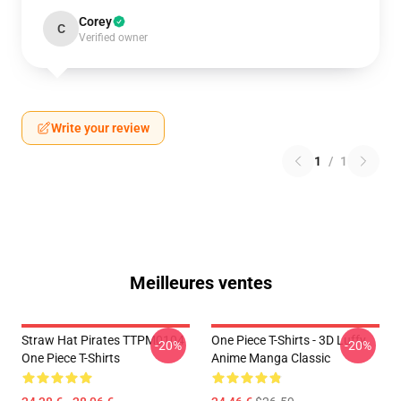
Corey
C
Verified owner
Write your review
1
/
1
Meilleures ventes
Straw Hat Pirates TTPM0104
One Piece T-Shirts - 3D Luffy
-20%
-20%
One Piece T-Shirts
Anime Manga Classic