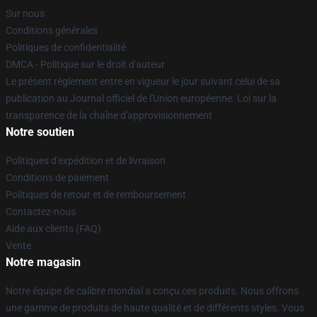
Sur nous
Conditions générales
Politiques de confidentialité
DMCA - Politique sur le droit d'auteur
Le présent règlement entre en vigueur le jour suivant celui de sa
publication au Journal officiel de l'Union européenne. Loi sur la
transparence de la chaîne d'approvisionnement
Notre soutien
Politiques d'expédition et de livraison
Conditions de paiement
Politiques de retour et de remboursement
Contactez-nous
Aide aux clients (FAQ)
Vente
Notre magasin
Notre équipe de calibre mondial a conçu ces produits. Nous offrons
une gamme de produits de haute qualité et de différents styles. Vous