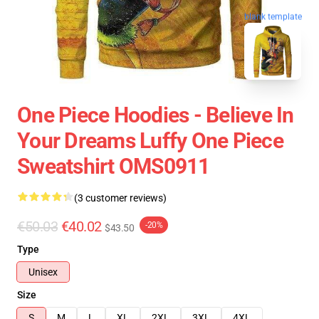
blank template
One Piece Hoodies - Believe In
Your Dreams Luffy One Piece
Sweatshirt OMS0911
(3 customer reviews)
€50.03
€40.02
-20%
$43.50
Type
Unisex
Size
S
M
L
XL
2XL
3XL
4XL