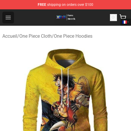
FREE
shipping on orders over $100
One Piece Store - Official One Piece Merchandise Shop
Open menu
Accueil
/
One Piece Cloth
/
One Piece Hoodies