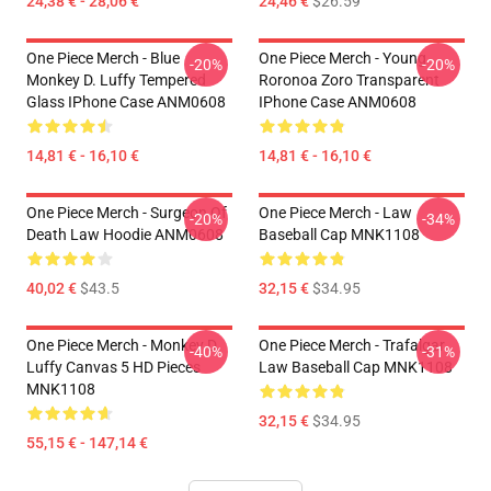
24,38 € - 28,06 €
24,46 €
$26.59
One Piece Merch - Blue
One Piece Merch - Young
-20%
-20%
Monkey D. Luffy Tempered
Roronoa Zoro Transparent
Glass IPhone Case ANM0608
IPhone Case ANM0608
14,81 € - 16,10 €
14,81 € - 16,10 €
One Piece Merch - Surgeon Of
One Piece Merch - Law
-20%
-34%
Death Law Hoodie ANM0608
Baseball Cap MNK1108
40,02 €
$43.5
32,15 €
$34.95
One Piece Merch - Monkey D.
One Piece Merch - Trafalgar
-40%
-31%
Luffy Canvas 5 HD Pieces
Law Baseball Cap MNK1108
MNK1108
32,15 €
$34.95
55,15 € - 147,14 €