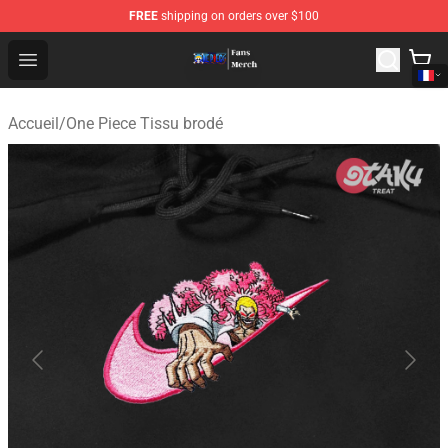
FREE
shipping on orders over $100
One Piece Store - Official One Piece Merchandise Shop
Open menu
Accueil
/
One Piece Tissu brodé