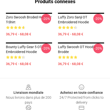
Produits connexes
Zoro Swoosh Broded Hoodie /
Luffy Zoro Sanji OT
-20%
-20%
T-Shirt
Embroidered Hoodie
36,79 € - 68,08 €
36,79 € - 68,08 €
Bounty Luffy Gear 5 OT
Luffy Swoosh OT Hoodie
-20%
-20%
Embroidered Hoodie
Brodée
36,79 € - 68,08 €
36,79 € - 68,08 €
Footer
Livraison mondiale
Achetez en toute confiance
Nous livrons dans plus de 200
24/7 Protected from clicks to
pays
delivery