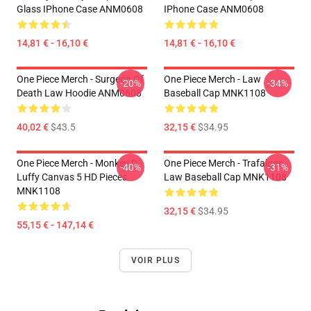
Glass IPhone Case ANM0608
IPhone Case ANM0608
14,81 € - 16,10 €
14,81 € - 16,10 €
One Piece Merch - Surgeon Of
One Piece Merch - Law
-20%
-34%
Death Law Hoodie ANM0608
Baseball Cap MNK1108
40,02 €
$43.5
32,15 €
$34.95
One Piece Merch - Monkey D.
One Piece Merch - Trafalgar
-40%
-31%
Luffy Canvas 5 HD Pieces
Law Baseball Cap MNK1108
MNK1108
32,15 €
$34.95
55,15 € - 147,14 €
VOIR PLUS