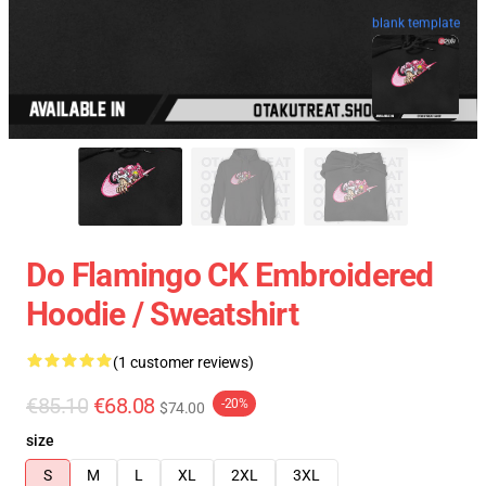
blank template
Do Flamingo CK Embroidered
Hoodie / Sweatshirt
(1 customer reviews)
€85.10
€68.08
-20%
$74.00
size
S
M
L
XL
2XL
3XL