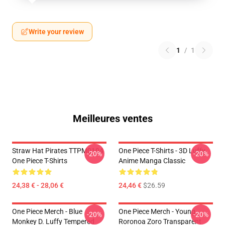
Write your review
1
/
1
Meilleures ventes
Straw Hat Pirates TTPM0104
One Piece T-Shirts - 3D Luffy
-20%
-20%
One Piece T-Shirts
Anime Manga Classic
24,38 € - 28,06 €
24,46 €
$26.59
One Piece Merch - Blue
One Piece Merch - Young
-20%
-20%
Monkey D. Luffy Tempered
Roronoa Zoro Transparent