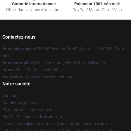
Garantie internationale
Paiement 100% sécurisé
Offert dans le pays d'utilisation
PayPal / MasterCard / Visa
Contactez-nous
Notre siège social
: 53365 Piémont Rd NE, Atlanta, GA 30305, États-
Unis
Notre entrepôt
No 80, chemin Anli, ville de Bole, Beijing, CN
Heure
: 9h – 17h (lu – vendredi)
Courriel
: contact@onepiecemerch.com
Notre société
Sur nous
Conditions générales
Politiques de confidentialité
DMCA - Politique sur le droit d'auteur
Le présent règlement entre en vigueur le jour suivant celui de sa
publication au Journal officiel de l'Union européenne. Loi sur la