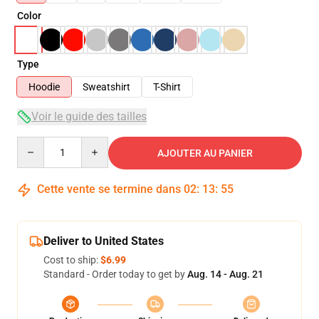
Color
Type
Hoodie
Sweatshirt
T-Shirt
Voir le guide des tailles
Quantity
AJOUTER AU PANIER
Cette vente se termine dans
02
:
13
:
54
Deliver to United States
Cost to ship:
$6.99
Standard - Order today to get by
Aug. 14 - Aug. 21