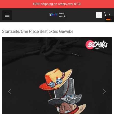
FREE
shipping on orders over $100
One Piece Store - Official One Piece Merchandise Shop
Open menu
Startseite
/
One Piece Besticktes Gewebe