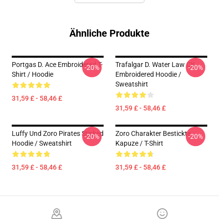
Ähnliche Produkte
Portgas D. Ace Embroidered T-
Trafalgar D. Water Law CK
-20%
-20%
Shirt / Hoodie
Embroidered Hoodie /
Sweatshirt
31,59 £ - 58,46 £
31,59 £ - 58,46 £
Luffy Und Zoro Pirates Sticked
Zoro Charakter Bestickte
-20%
-20%
Hoodie / Sweatshirt
Kapuze / T-Shirt
31,59 £ - 58,46 £
31,59 £ - 58,46 £
Footer