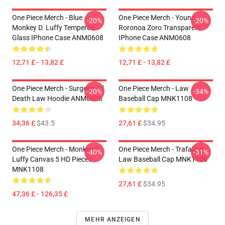
One Piece Merch - Blue
One Piece Merch - Young
-20%
-20%
Monkey D. Luffy Tempered
Roronoa Zoro Transparent
Glass IPhone Case ANM0608
IPhone Case ANM0608
12,71 £ - 13,82 £
12,71 £ - 13,82 £
One Piece Merch - Surgeon Of
One Piece Merch - Law
-20%
-34%
Death Law Hoodie ANM0608
Baseball Cap MNK1108
34,36 £
$43.5
27,61 £
$34.95
One Piece Merch - Monkey D.
One Piece Merch - Trafalgar
-40%
-31%
Luffy Canvas 5 HD Pieces
Law Baseball Cap MNK1108
MNK1108
27,61 £
$34.95
47,36 £ - 126,35 £
MEHR ANZEIGEN