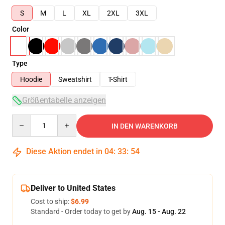
S
M
L
XL
2XL
3XL
Color
Type
Hoodie
Sweatshirt
T-Shirt
Größentabelle anzeigen
Quantity
IN DEN WARENKORB
Diese Aktion endet in
04
:
33
:
54
Deliver to United States
Cost to ship:
$6.99
Standard - Order today to get by
Aug. 15 - Aug. 22