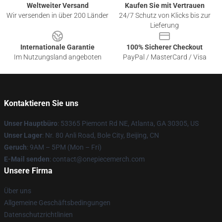
Weltweiter Versand
Kaufen Sie mit Vertrauen
Wir versenden in über 200 Länder
24/7 Schutz von Klicks bis zur
Lieferung
Internationale Garantie
100% Sicherer Checkout
Im Nutzungsland angeboten
PayPal / MasterCard / Visa
Kontaktieren Sie uns
Unser Hauptbüro
: 53365 Piemont Rd NE, Atlanta, GA 30305, US
Unser Lager
: Nr. 80 Anli Road, Bole City, Beijing, CN
Geruch
: 9AM – 5PM (Mon – Fri)
E-Mail senden
: contact@onepiecemerch.com
Unsere Firma
Über uns
Allgemeine Geschäftsbedingungen
Datenschutzrichtlinien