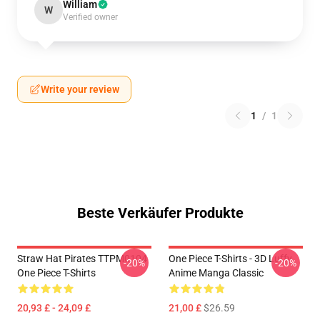
William
W
Verified owner
Write your review
1
/
1
Beste Verkäufer Produkte
Straw Hat Pirates TTPM0104
One Piece T-Shirts - 3D Luffy
-20%
-20%
One Piece T-Shirts
Anime Manga Classic
20,93 £ - 24,09 £
21,00 £
$26.59