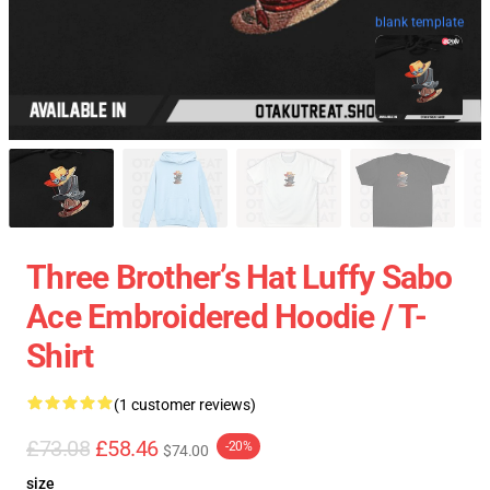
blank template
Three Brother’s Hat Luffy Sabo
Ace Embroidered Hoodie / T-
Shirt
(1 customer reviews)
£73.08
£58.46
-20%
$74.00
size