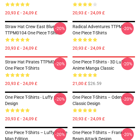
20,93 £ - 24,09 £
20,93 £ - 24,09 £
Straw Hat Crew East Blue
Radical Adventures TTPM0104
-20%
-20%
TTPM0104 One Piece T-Shirts
One Piece T-Shirts
20,93 £ - 24,09 £
20,93 £ - 24,09 £
Straw Hat Pirates TTPM0104
One Piece T-Shirts - 3D Luffy
-20%
-20%
One Piece T-Shirts
Anime Manga Classic
20,93 £ - 24,09 £
21,00 £
$26.59
One Piece T-Shirts - Luffy Chibi
One Piece T-Shirts – Oden Sama
-20%
-20%
Design
Classic Design
20,93 £ - 24,09 £
20,93 £ - 24,09 £
One Piece T-Shirts – Luffy Snake
One Piece T-Shirts – Franky
-20%
-20%
Man Edition
Beam Attack Design