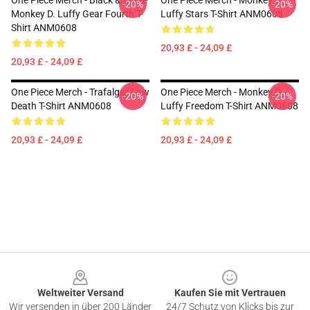
One Piece Merch - Black & White
One Piece Merch - Monkey D.
-20%
-20%
Monkey D. Luffy Gear Fourth T-
Luffy Stars T-Shirt ANM0608
Shirt ANM0608
20,93 £ - 24,09 £
20,93 £ - 24,09 £
One Piece Merch - Trafalgar Law
One Piece Merch - Monkey D.
-20%
-20%
Death T-Shirt ANM0608
Luffy Freedom T-Shirt ANM0608
20,93 £ - 24,09 £
20,93 £ - 24,09 £
Footer
Weltweiter Versand
Kaufen Sie mit Vertrauen
Wir versenden in über 200 Länder
24/7 Schutz von Klicks bis zur