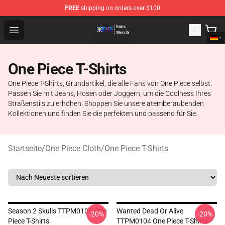
FREE
shipping on orders over $100
One Piece Store - Official One Piece Merchandise Shop
Open menu
One Piece T-Shirts
One Piece T-Shirts, Grundartikel, die alle Fans von One Piece selbst.
Passen Sie mit Jeans, Hosen oder Joggern, um die Coolness Ihres
Straßenstils zu erhöhen. Shoppen Sie unsere atemberaubenden
Kollektionen und finden Sie die perfekten und passend für Sie.
Startseite
/
One Piece Cloth
/
One Piece T-Shirts
Season 2 Skulls TTPM0104 One
Wanted Dead Or Alive
-20%
-20%
Piece T-Shirts
TTPM0104 One Piece T-Shirts