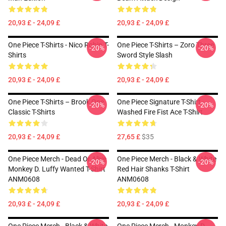
20,93 £ - 24,09 £
20,93 £ - 24,09 £
One Piece T-Shirts - Nico Robin T-
One Piece T-Shirts – Zoro Three
-20%
-20%
Shirts
Sword Style Slash
20,93 £ - 24,09 £
20,93 £ - 24,09 £
One Piece T-Shirts – Brook One
One Piece Signature T-Shirt -
-20%
-20%
Classic T-Shirts
Washed Fire Fist Ace T-Shirt
20,93 £ - 24,09 £
27,65 £
$35
One Piece Merch - Dead Or Alive
One Piece Merch - Black & White
-20%
-20%
Monkey D. Luffy Wanted T-Shirt
Red Hair Shanks T-Shirt
ANM0608
ANM0608
20,93 £ - 24,09 £
20,93 £ - 24,09 £