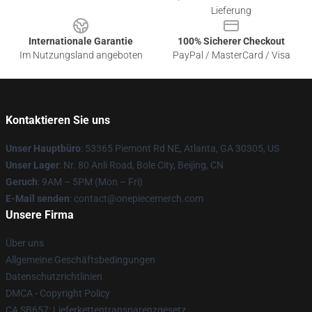
Lieferung
Internationale Garantie
100% Sicherer Checkout
Im Nutzungsland angeboten
PayPal / MasterCard / Visa
Kontaktieren Sie uns
Unser Hauptbüro
: 53365 Piemont Rd NE, Atlanta, GA 30305, US
Unser Lager
: Nr. 80 Anli Road, Bole City, Beijing, CN
Geruch
: 9AM – 5PM (Mon – Fri)
E-Mail senden
: contact@onepiecemerch.com
Unsere Firma
Über uns
Allgemeine Geschäftsbedingungen
Datenschutzrichtlinien
DMCA - Copyright Policy
CA SB657: Lieferkettentransparenzgesetz