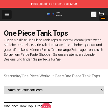
FREE
shipping on orders over $100
One Piece Store - Official One Piece Merchandise Shop
Open menu
One Piece Tank Tops
Fügen Sie diese One Piece Tank Tops zu Ihrem Schrank jetzt, wenn
Sie lieben One Piece Serie. Mit dem Material von hoher Qualität und
gutem Druckbild, können Sie es für eine lange Zeit tragen, ohne sich
Sorgen um Farbe Fade. Shoppen Sie unsere atemberaubenden
Designs und finden Sie perfekte für Sie.
Startseite
/
One Piece Workout Gear
/
One Piece Tank Tops
One Piece Tank Top - Brook One
-20%