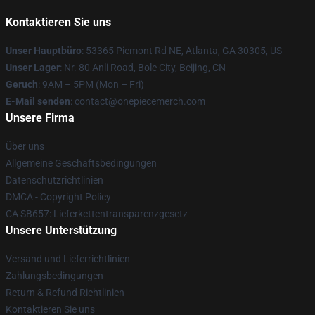
Kontaktieren Sie uns
Unser Hauptbüro
: 53365 Piemont Rd NE, Atlanta, GA 30305, US
Unser Lager
: Nr. 80 Anli Road, Bole City, Beijing, CN
Geruch
: 9AM – 5PM (Mon – Fri)
E-Mail senden
: contact@onepiecemerch.com
Unsere Firma
Über uns
Allgemeine Geschäftsbedingungen
Datenschutzrichtlinien
DMCA - Copyright Policy
CA SB657: Lieferkettentransparenzgesetz
Unsere Unterstützung
Versand und Lieferrichtlinien
Zahlungsbedingungen
Return & Refund Richtlinien
Kontaktieren Sie uns