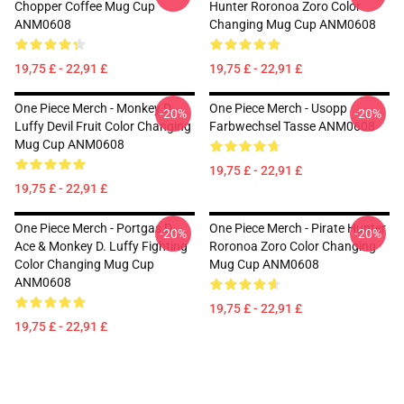
Chopper Coffee Mug Cup
Hunter Roronoa Zoro Color
ANM0608
Changing Mug Cup ANM0608
19,75 £ - 22,91 £
19,75 £ - 22,91 £
One Piece Merch - Monkey D.
One Piece Merch - Usopp
-20%
-20%
Luffy Devil Fruit Color Changing
Farbwechsel Tasse ANM0608
Mug Cup ANM0608
19,75 £ - 22,91 £
19,75 £ - 22,91 £
One Piece Merch - Portgas D.
One Piece Merch - Pirate Hunter
-20%
-20%
Ace & Monkey D. Luffy Fighting
Roronoa Zoro Color Changing
Color Changing Mug Cup
Mug Cup ANM0608
ANM0608
19,75 £ - 22,91 £
19,75 £ - 22,91 £