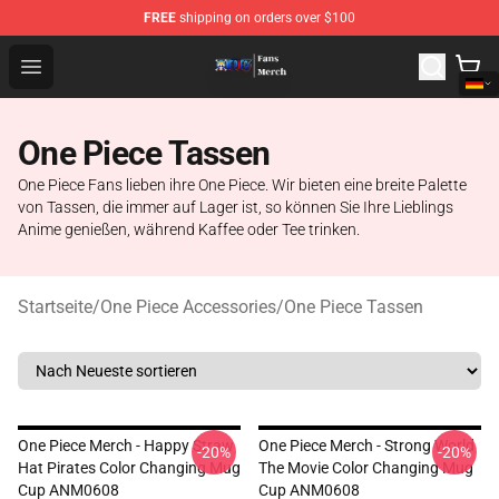
FREE
shipping on orders over $100
One Piece Store - Official One Piece Merchandise Shop
Open menu
One Piece Tassen
One Piece Fans lieben ihre One Piece. Wir bieten eine breite Palette
von Tassen, die immer auf Lager ist, so können Sie Ihre Lieblings
Anime genießen, während Kaffee oder Tee trinken.
Startseite
/
One Piece Accessories
/
One Piece Tassen
One Piece Merch - Happy Straw
One Piece Merch - Strong World
-20%
-20%
Hat Pirates Color Changing Mug
The Movie Color Changing Mug
Cup ANM0608
Cup ANM0608