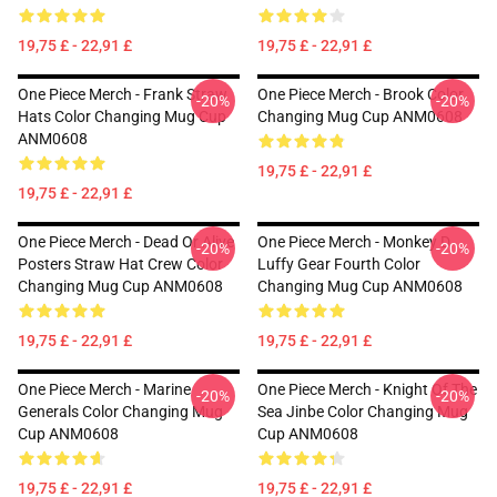
19,75 £ - 22,91 £
19,75 £ - 22,91 £
One Piece Merch - Frank Straw
One Piece Merch - Brook Color
-20%
-20%
Hats Color Changing Mug Cup
Changing Mug Cup ANM0608
ANM0608
19,75 £ - 22,91 £
19,75 £ - 22,91 £
One Piece Merch - Dead Or Alive
One Piece Merch - Monkey D.
-20%
-20%
Posters Straw Hat Crew Color
Luffy Gear Fourth Color
Changing Mug Cup ANM0608
Changing Mug Cup ANM0608
19,75 £ - 22,91 £
19,75 £ - 22,91 £
One Piece Merch - Marine
One Piece Merch - Knight Of The
-20%
-20%
Generals Color Changing Mug
Sea Jinbe Color Changing Mug
Cup ANM0608
Cup ANM0608
19,75 £ - 22,91 £
19,75 £ - 22,91 £