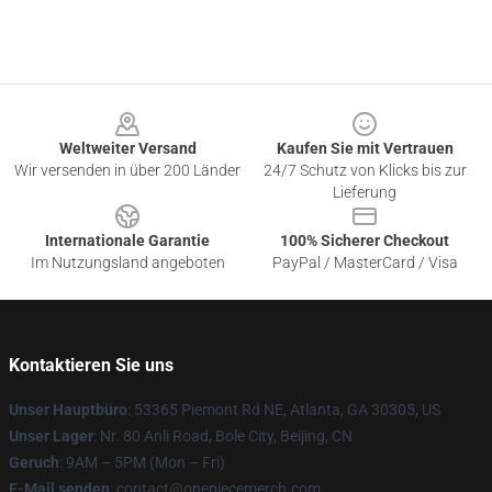
Footer
Weltweiter Versand
Kaufen Sie mit Vertrauen
Wir versenden in über 200 Länder
24/7 Schutz von Klicks bis zur
Lieferung
Internationale Garantie
100% Sicherer Checkout
Im Nutzungsland angeboten
PayPal / MasterCard / Visa
Kontaktieren Sie uns
Unser Hauptbüro
: 53365 Piemont Rd NE, Atlanta, GA 30305, US
Unser Lager
: Nr. 80 Anli Road, Bole City, Beijing, CN
Geruch
: 9AM – 5PM (Mon – Fri)
E-Mail senden
: contact@onepiecemerch.com