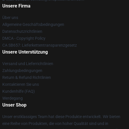
Unsere Firma
Über uns
Allgemeine Geschäftsbedingungen
Datenschutzrichtlinien
DMCA - Copyright Policy
CA SB657: Lieferkettentransparenzgesetz
Unsere Unterstützung
Versand und Lieferrichtlinien
Zahlungsbedingungen
Return & Refund Richtlinien
Kontaktieren Sie uns
Kundenhilfe (FAQ)
Werdegang
Unser Shop
Unser erstklassiges Team hat diese Produkte entwickelt. Wir bieten
eine Reihe von Produkten, die von hoher Qualität sind und in