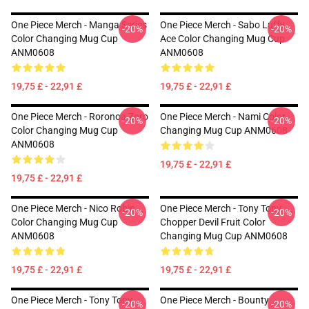
One Piece Merch - Manga Series
One Piece Merch - Sabo Luffy
-20%
-20%
Color Changing Mug Cup
Ace Color Changing Mug Cup
ANM0608
ANM0608
19,75 £ - 22,91 £
19,75 £ - 22,91 £
One Piece Merch - Roronoa Zoro
One Piece Merch - Nami Color
-20%
-20%
Color Changing Mug Cup
Changing Mug Cup ANM0608
ANM0608
19,75 £ - 22,91 £
19,75 £ - 22,91 £
One Piece Merch - Nico Robin
One Piece Merch - Tony Tony
-20%
-20%
Color Changing Mug Cup
Chopper Devil Fruit Color
ANM0608
Changing Mug Cup ANM0608
19,75 £ - 22,91 £
19,75 £ - 22,91 £
One Piece Merch - Tony Tony
One Piece Merch - Bounty
-20%
-20%