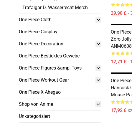
Trafalgar D. Wasserrecht Merch
29,98 £ - 
One Piece Cloth
One Piece Cosplay
One Piece
Zoro Joll
One Piece Decoration
ANM0608
One Piece Besticktes Gewebe
12,71 £ - 
One Piece Figures &amp; Toys
One Piece Workout Gear
One Piece
Hancock 
One Piece X Ahegao
Mouse Pa
Shop von Anime
17,92 £
$2
Unkategorisiert