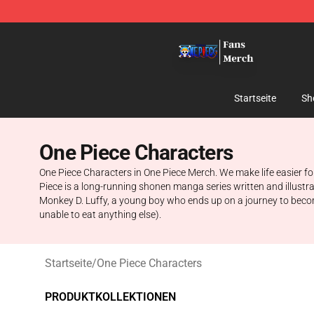
One Piece Store - Official One Piece Merchandise Shop
Startseite
Sh
One Piece Characters
One Piece Characters in One Piece Merch. We make life easier fo
Piece is a long-running shonen manga series written and illustr
Monkey D. Luffy, a young boy who ends up on a journey to become K
unable to eat anything else).
Startseite
/
One Piece Characters
PRODUKTKOLLEKTIONEN