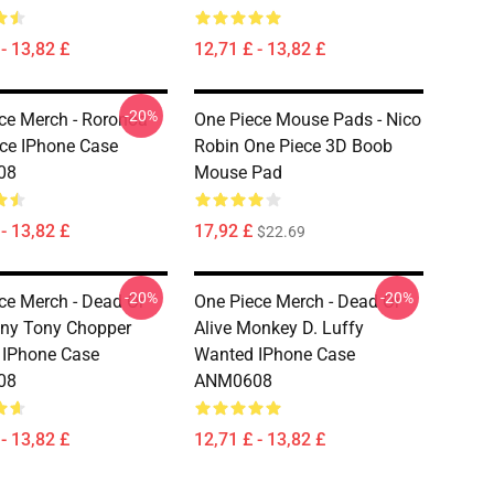
- 13,82 £
12,71 £ - 13,82 £
-20%
ce Merch - Roronoa
One Piece Mouse Pads - Nico
ce IPhone Case
Robin One Piece 3D Boob
08
Mouse Pad
- 13,82 £
17,92 £
$22.69
-20%
-20%
ce Merch - Dead Or
One Piece Merch - Dead Or
ony Tony Chopper
Alive Monkey D. Luffy
 IPhone Case
Wanted IPhone Case
08
ANM0608
- 13,82 £
12,71 £ - 13,82 £