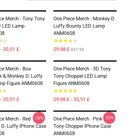
ce Merch - Tony Tony
One Piece Merch - Monkey D.
r LED Lamp
Luffy Bounty LED Lamp
08
ANM0608
- 35,51 £
29,98 £
$37.95
ce Merch - Boa
One Piece Merch - 3D Tony
 & Monkey D. Luffy
Tony Chopper LED Lamp
mp Figure ANM0608
Figure ANM0608
- 35,51 £
29,98 £ - 35,51 £
-20%
-20%
ce Merch - Red
One Piece Merch - Pink Tony
D. Luffy IPhone Case
Tony Chopper IPhone Case
08
ANM0608