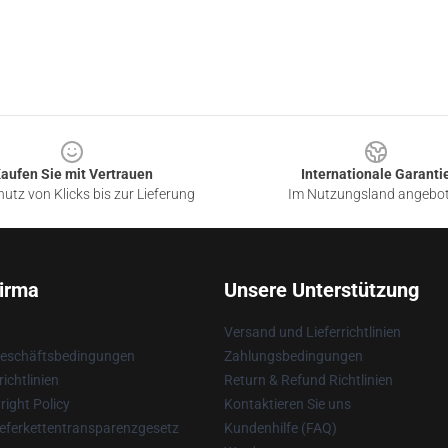
aufen Sie mit Vertrauen
Internationale Garanti
utz von Klicks bis zur Lieferung
Im Nutzungsland angebo
irma
Unsere Unterstützung
Versand und Lieferrichtlinien
Geschäftsbedingungen
Zahlungsbedingungen
ichtlinien
Return & Refund Richtlinien
ight Policy
Kontaktieren Sie uns
eferkettentransparenzgesetz
Kundenhilfe (FAQ)