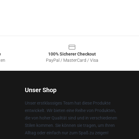
e
100% Sicherer Checkout
ten
PayPal / MasterCard / Visa
Unser Shop
Unser erstklassiges Team hat diese Produkte
entwickelt. Wir bieten eine Reihe von Produkten,
die von hoher Qualität sind und in verschiedenen
Stilen kommen. Sie können sie tragen, um Ihren
Alltag oder einfach nur zum Spaß zu zeigen!