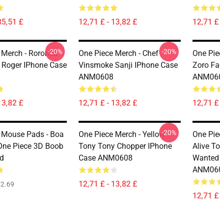
35,51 £
12,71 £ - 13,82 £
12,71 £ 
-20%
-20%
 Merch - Roronoa
One Piece Merch - Chef
One Pie
y Roger IPhone Case
Vinsmoke Sanji IPhone Case
Zoro Fa
ANM0608
ANM06
13,82 £
12,71 £ - 13,82 £
12,71 £ 
-20%
 Mouse Pads - Boa
One Piece Merch - Yellow
One Pie
One Piece 3D Boob
Tony Tony Chopper IPhone
Alive T
d
Case ANM0608
Wanted
ANM06
12,71 £ - 13,82 £
2.69
12,71 £ 