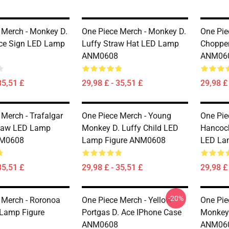
 Merch - Monkey D.
One Piece Merch - Monkey D.
One Pie
ce Sign LED Lamp
Luffy Straw Hat LED Lamp
Choppe
ANM0608
ANM06
35,51 £
29,98 £ - 35,51 £
29,98 £ 
 Merch - Trafalgar
One Piece Merch - Young
One Pie
 Law LED Lamp
Monkey D. Luffy Child LED
Hancock
NM0608
Lamp Figure ANM0608
LED La
35,51 £
29,98 £ - 35,51 £
29,98 £ 
-20%
 Merch - Roronoa
One Piece Merch - Yellow
One Pie
Lamp Figure
Portgas D. Ace IPhone Case
Monkey 
ANM0608
ANM06