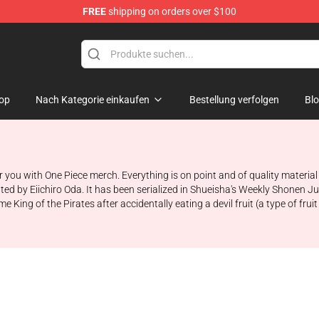
FREE
shipping on orders over $100
op
Nach Kategorie einkaufen
Bestellung verfolgen
Bl
r you with One Piece merch. Everything is on point and of quality material
ated by Eiichiro Oda. It has been serialized in Shueisha's Weekly Shonen
ing of the Pirates after accidentally eating a devil fruit (a type of fruit 