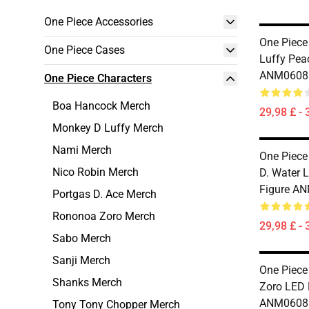
One Piece Accessories
One Piece
One Piece Cases
Luffy Pea
ANM0608
One Piece Characters
Boa Hancock Merch
29,98 £ - 
Monkey D Luffy Merch
Nami Merch
One Piece
Nico Robin Merch
D. Water
Figure A
Portgas D. Ace Merch
Rononoa Zoro Merch
29,98 £ - 
Sabo Merch
Sanji Merch
One Piece
Shanks Merch
Zoro LED 
ANM0608
Tony Tony Chopper Merch