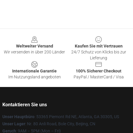
Footer
Weltweiter Versand
Kaufen Sie mit Vertrauen
Wir versenden in über 200 Länder
24/7 Schutz von Klicks bis zur
Lieferung
Internationale Garantie
100% Sicherer Checkout
Im Nutzungsland angeboten
PayPal / MasterCard / Visa
Kontaktieren Sie uns
Unser Hauptbüro
: 53365 Piemont Rd NE, Atlanta, GA 30305, US
Unser Lager
: Nr. 80 Anli Road, Bole City, Beijing, CN
Geruch
: 9AM – 5PM (Mon – Fri)