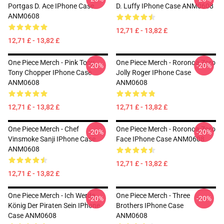
Portgas D. Ace IPhone Case
D. Luffy IPhone Case ANM0608
ANM0608
12,71 £ - 13,82 £
12,71 £ - 13,82 £
One Piece Merch - Pink Tony
One Piece Merch - Roronoa Zoro
-20%
-20%
Tony Chopper IPhone Case
Jolly Roger IPhone Case
ANM0608
ANM0608
12,71 £ - 13,82 £
12,71 £ - 13,82 £
One Piece Merch - Chef
One Piece Merch - Roronoa Zoro
-20%
-20%
Vinsmoke Sanji IPhone Case
Face IPhone Case ANM0608
ANM0608
12,71 £ - 13,82 £
12,71 £ - 13,82 £
One Piece Merch - Ich Werde
One Piece Merch - Three
-20%
-20%
König Der Piraten Sein IPhone
Brothers IPhone Case
Case ANM0608
ANM0608