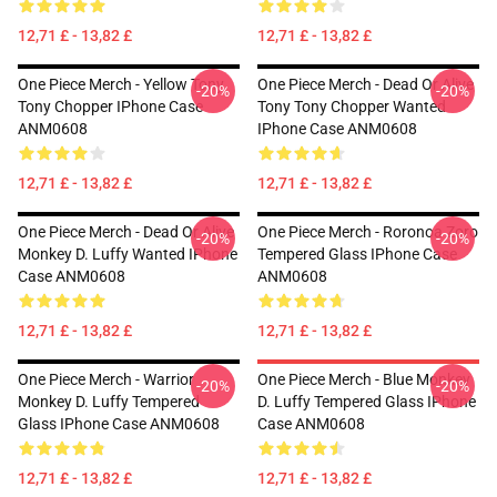
12,71 £ - 13,82 £
12,71 £ - 13,82 £
One Piece Merch - Yellow Tony
One Piece Merch - Dead Or Alive
-20%
-20%
Tony Chopper IPhone Case
Tony Tony Chopper Wanted
ANM0608
IPhone Case ANM0608
12,71 £ - 13,82 £
12,71 £ - 13,82 £
One Piece Merch - Dead Or Alive
One Piece Merch - Roronoa Zoro
-20%
-20%
Monkey D. Luffy Wanted IPhone
Tempered Glass IPhone Case
Case ANM0608
ANM0608
12,71 £ - 13,82 £
12,71 £ - 13,82 £
One Piece Merch - Warrior
One Piece Merch - Blue Monkey
-20%
-20%
Monkey D. Luffy Tempered
D. Luffy Tempered Glass IPhone
Glass IPhone Case ANM0608
Case ANM0608
12,71 £ - 13,82 £
12,71 £ - 13,82 £