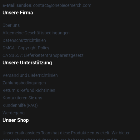
E-Mail senden
: contact@onepiecemerch.com
Unsere Firma
Über uns
Allgemeine Geschäftsbedingungen
Datenschutzrichtlinien
DMCA - Copyright Policy
CA SB657: Lieferkettentransparenzgesetz
Unsere Unterstützung
Versand und Lieferrichtlinien
Zahlungsbedingungen
Return & Refund Richtlinien
Kontaktieren Sie uns
Kundenhilfe (FAQ)
Werdegang
Unser Shop
Unser erstklassiges Team hat diese Produkte entwickelt. Wir bieten