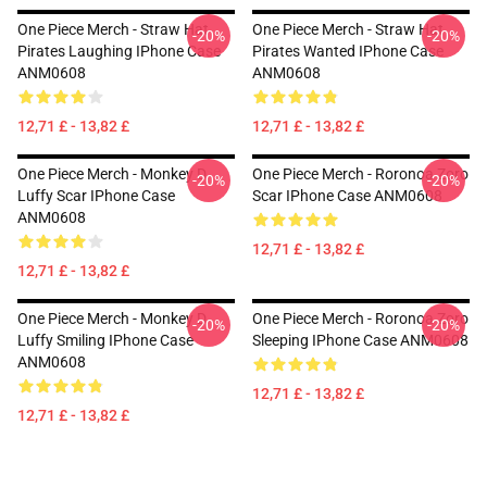
One Piece Merch - Straw Hat
One Piece Merch - Straw Hat
-20%
-20%
Pirates Laughing IPhone Case
Pirates Wanted IPhone Case
ANM0608
ANM0608
12,71 £ - 13,82 £
12,71 £ - 13,82 £
One Piece Merch - Monkey D.
One Piece Merch - Roronoa Zoro
-20%
-20%
Luffy Scar IPhone Case
Scar IPhone Case ANM0608
ANM0608
12,71 £ - 13,82 £
12,71 £ - 13,82 £
One Piece Merch - Monkey D.
One Piece Merch - Roronoa Zoro
-20%
-20%
Luffy Smiling IPhone Case
Sleeping IPhone Case ANM0608
ANM0608
12,71 £ - 13,82 £
12,71 £ - 13,82 £