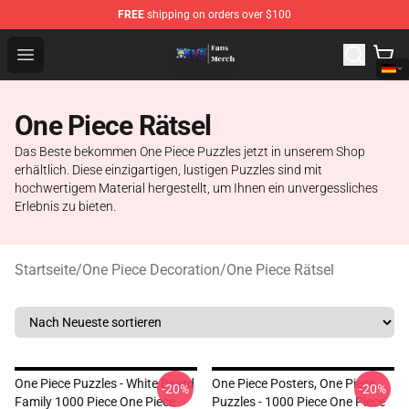
FREE
shipping on orders over $100
One Piece Store - Official One Piece Merchandise Shop
Open menu
One Piece Rätsel
Das Beste bekommen One Piece Puzzles jetzt in unserem Shop
erhältlich. Diese einzigartigen, lustigen Puzzles sind mit
hochwertigem Material hergestellt, um Ihnen ein unvergessliches
Erlebnis zu bieten.
Startseite
/
One Piece Decoration
/
One Piece Rätsel
One Piece Puzzles - White Beard
One Piece Posters, One Piece
-20%
-20%
Family 1000 Piece One Piece
Puzzles - 1000 Piece One Piece