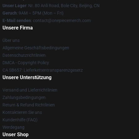
Unser Lager
: Nr. 80 Anli Road, Bole City, Beijing, CN
Geruch
: 9AM – 5PM (Mon – Fri)
E-Mail senden
: contact@onepiecemerch.com
Unsere Firma
Über uns
Allgemeine Geschäftsbedingungen
Datenschutzrichtlinien
DMCA - Copyright Policy
CA SB657: Lieferkettentransparenzgesetz
Unsere Unterstützung
Versand und Lieferrichtlinien
Zahlungsbedingungen
Return & Refund Richtlinien
Kontaktieren Sie uns
Kundenhilfe (FAQ)
Werdegang
Unser Shop