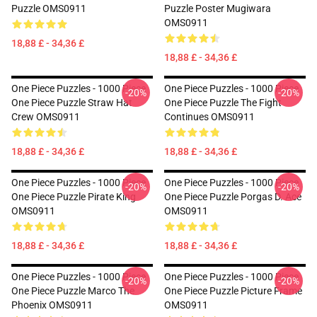
Puzzle OMS0911
Puzzle Poster Mugiwara
OMS0911
18,88 £ - 34,36 £
18,88 £ - 34,36 £
One Piece Puzzles - 1000 Piece
One Piece Puzzles - 1000 Piece
-20%
-20%
One Piece Puzzle Straw Hat
One Piece Puzzle The Fight
Crew OMS0911
Continues OMS0911
18,88 £ - 34,36 £
18,88 £ - 34,36 £
One Piece Puzzles - 1000 Piece
One Piece Puzzles - 1000 Piece
-20%
-20%
One Piece Puzzle Pirate King
One Piece Puzzle Porgas D. Ace
OMS0911
OMS0911
18,88 £ - 34,36 £
18,88 £ - 34,36 £
One Piece Puzzles - 1000 Piece
One Piece Puzzles - 1000 Piece
-20%
-20%
One Piece Puzzle Marco The
One Piece Puzzle Picture Frame
Phoenix OMS0911
OMS0911