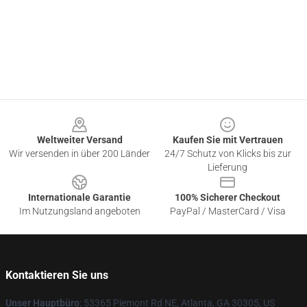
Footer
Weltweiter Versand
Kaufen Sie mit Vertrauen
Wir versenden in über 200 Länder
24/7 Schutz von Klicks bis zur
Lieferung
Internationale Garantie
100% Sicherer Checkout
Im Nutzungsland angeboten
PayPal / MasterCard / Visa
Kontaktieren Sie uns
Unser Hauptbüro
: 53365 Piemont Rd NE, Atlanta, GA 30305, US