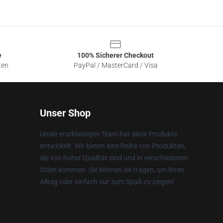
e
100% Sicherer Checkout
ten
PayPal / MasterCard / Visa
Unser Shop
Unser erstklassiges Team hat diese Produkte
entwickelt. Wir bieten eine Reihe von Produkten,
die von hoher Qualität sind und in verschiedenen
Stilen kommen. Sie können sie tragen, um Ihren
Alltag oder einfach nur zum Spaß zu zeigen!