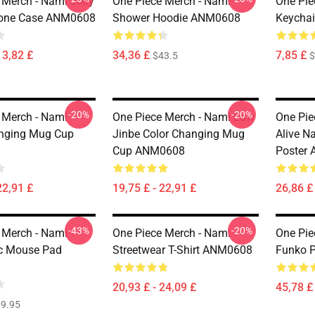
 Merch - Nami Jolly
One Piece Merch - Nami
One Pie
hone Case ANM0608
Shower Hoodie ANM0608
Keycha
13,82 £
34,36 £
7,85 £
$43.5
$
-20%
-20%
 Merch - Nami
One Piece Merch - Nami Law
One Pie
anging Mug Cup
Jinbe Color Changing Mug
Alive N
Cup ANM0608
Poster
22,91 £
19,75 £ - 22,91 £
26,86 £ 
-43%
-20%
 Merch - Nami
One Piece Merch - Nami
One Pie
c Mouse Pad
Streetwear T-Shirt ANM0608
Funko 
20,93 £ - 24,09 £
45,78 £
9.95