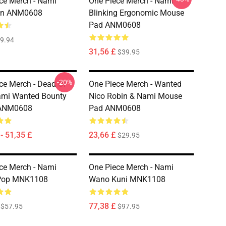
ce Merch - Nami
One Piece Merch - Nami
in ANM0608
Blinking Ergonomic Mouse
Pad ANM0608
9.94
31,56 £
$39.95
-20%
ce Merch - Dead Or
One Piece Merch - Wanted
ami Wanted Bounty
Nico Robin & Nami Mouse
 ANM0608
Pad ANM0608
- 51,35 £
23,66 £
$29.95
ce Merch - Nami
One Piece Merch - Nami
Pop MNK1108
Wano Kuni MNK1108
77,38 £
$57.95
$97.95