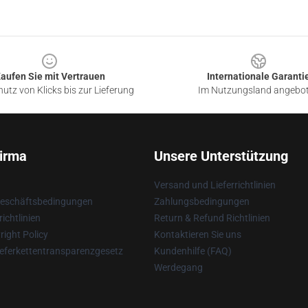
aufen Sie mit Vertrauen
Internationale Garanti
utz von Klicks bis zur Lieferung
Im Nutzungsland angebo
irma
Unsere Unterstützung
Versand und Lieferrichtlinien
Geschäftsbedingungen
Zahlungsbedingungen
ichtlinien
Return & Refund Richtlinien
ight Policy
Kontaktieren Sie uns
eferkettentransparenzgesetz
Kundenhilfe (FAQ)
Werdegang