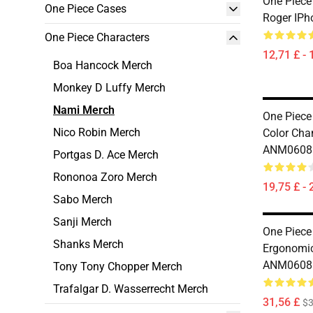
One Piece
One Piece Cases
Roger IP
One Piece Characters
12,71 £ - 
Boa Hancock Merch
Monkey D Luffy Merch
Nami Merch
One Piece
Nico Robin Merch
Color Ch
ANM0608
Portgas D. Ace Merch
Rononoa Zoro Merch
19,75 £ - 
Sabo Merch
Sanji Merch
One Piece
Shanks Merch
Ergonomi
ANM0608
Tony Tony Chopper Merch
Trafalgar D. Wasserrecht Merch
31,56 £
$3