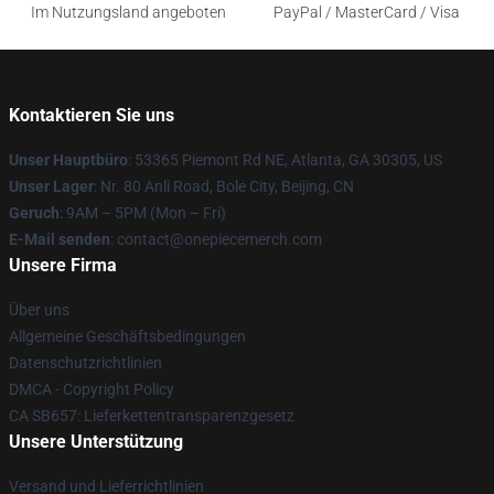
Im Nutzungsland angeboten
PayPal / MasterCard / Visa
Kontaktieren Sie uns
Unser Hauptbüro
: 53365 Piemont Rd NE, Atlanta, GA 30305, US
Unser Lager
: Nr. 80 Anli Road, Bole City, Beijing, CN
Geruch
: 9AM – 5PM (Mon – Fri)
E-Mail senden
: contact@onepiecemerch.com
Unsere Firma
Über uns
Allgemeine Geschäftsbedingungen
Datenschutzrichtlinien
DMCA - Copyright Policy
CA SB657: Lieferkettentransparenzgesetz
Unsere Unterstützung
Versand und Lieferrichtlinien