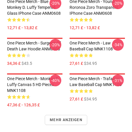
One Piece Merch - Blue
One Piece Merch - Young
-20%
-20%
Monkey D. Luffy Tempered
Roronoa Zoro Transparent
Glass IPhone Case ANM0608
IPhone Case ANM0608
12,71 £ - 13,82 £
12,71 £ - 13,82 £
One Piece Merch - Surgeon Of
One Piece Merch - Law
-20%
-34%
Death Law Hoodie ANM0608
Baseball Cap MNK1108
34,36 £
$43.5
27,61 £
$34.95
One Piece Merch - Monkey D.
One Piece Merch - Trafalgar
-40%
-31%
Luffy Canvas 5 HD Pieces
Law Baseball Cap MNK1108
MNK1108
27,61 £
$34.95
47,36 £ - 126,35 £
MEHR ANZEIGEN