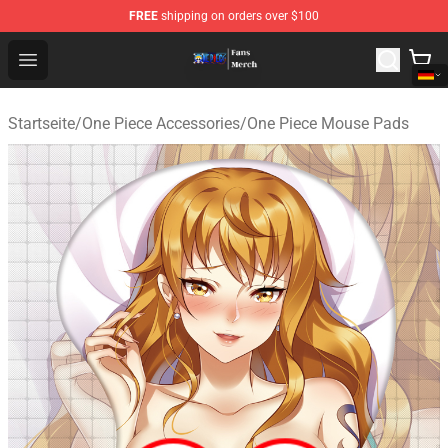
FREE
shipping on orders over $100
One Piece Store - Official One Piece Merchandise Shop
Open menu
Startseite
/
One Piece Accessories
/
One Piece Mouse Pads