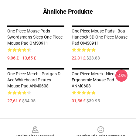
Ähnliche Produkte
One Piece Mouse Pads -
One Piece Mouse Pads - Boa
Swordsman's Sleep One Piece
Hancock 3D One Piece Mouse
Mouse Pad OMS0911
Pad OMS0911
9,06 £ - 13,65 £
22,81 £
$28.88
One Piece Merch - Portgas D.
One Piece Merch - Nico Robin
-43%
Ace Whitebeard Pirates
Ergonomic Mouse Pad
Mouse Pad ANM0608
ANM0608
27,61 £
$34.95
31,56 £
$39.95
Footer