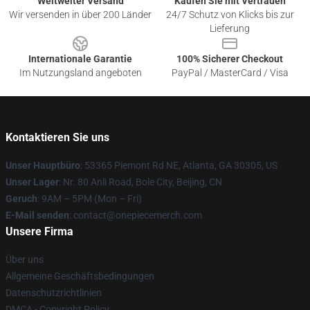
Weltweiter Versand
Kaufen Sie mit Vertrauen
Wir versenden in über 200 Länder
24/7 Schutz von Klicks bis zur
Lieferung
Internationale Garantie
100% Sicherer Checkout
Im Nutzungsland angeboten
PayPal / MasterCard / Visa
Kontaktieren Sie uns
Unser Hauptbüro
: 53365 Piemont Rd NE, Atlanta, GA 30305, US
Unser Lager
: Nr. 80 Anli Road, Bole City, Beijing, CN
Geruch
: 9AM – 5PM (Mon – Fri)
E-Mail senden
: contact@onepiecemerch.com
Unsere Firma
Über uns
Allgemeine Geschäftsbedingungen
Datenschutzrichtlinien
DMCA - Copyright Policy