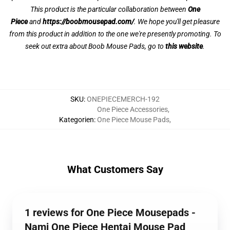
This product is the particular collaboration between
One
Piece
and
https://boobmousepad.com/
. We hope you'll get pleasure
from this product in addition to the one we're presently promoting. To
seek out extra about Boob Mouse Pads, go to
this website
.
SKU
:
ONEPIECEMERCH-192
One Piece Accessories
,
Kategorien
:
One Piece Mouse Pads
,
What Customers Say
1 reviews for One Piece Mousepads -
Nami One Piece Hentai Mouse Pad