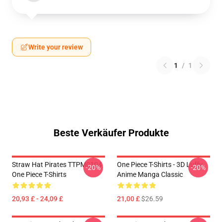
Write your review
1
/
1
Beste Verkäufer Produkte
Straw Hat Pirates TTPM0104
One Piece T-Shirts - 3D Luffy
-20%
-20%
One Piece T-Shirts
Anime Manga Classic
20,93 £ - 24,09 £
21,00 £
$26.59