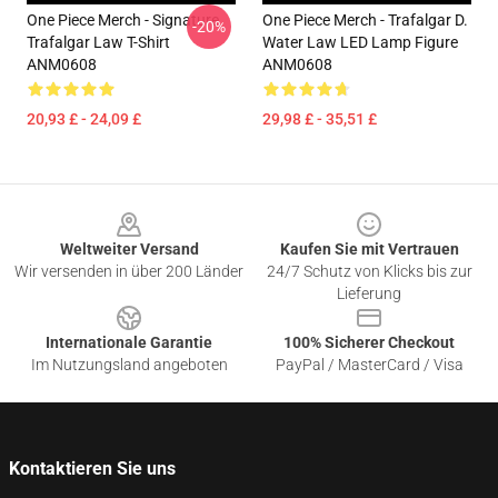
One Piece Merch - Signature
One Piece Merch - Trafalgar D.
-20%
Trafalgar Law T-Shirt
Water Law LED Lamp Figure
ANM0608
ANM0608
20,93 £ - 24,09 £
29,98 £ - 35,51 £
Footer
Weltweiter Versand
Kaufen Sie mit Vertrauen
Wir versenden in über 200 Länder
24/7 Schutz von Klicks bis zur
Lieferung
Internationale Garantie
100% Sicherer Checkout
Im Nutzungsland angeboten
PayPal / MasterCard / Visa
Kontaktieren Sie uns