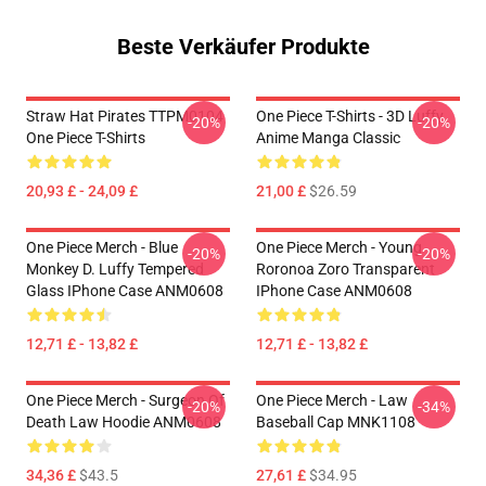
Beste Verkäufer Produkte
Straw Hat Pirates TTPM0104
One Piece T-Shirts - 3D Luffy
-20%
-20%
One Piece T-Shirts
Anime Manga Classic
20,93 £ - 24,09 £
21,00 £
$26.59
One Piece Merch - Blue
One Piece Merch - Young
-20%
-20%
Monkey D. Luffy Tempered
Roronoa Zoro Transparent
Glass IPhone Case ANM0608
IPhone Case ANM0608
12,71 £ - 13,82 £
12,71 £ - 13,82 £
One Piece Merch - Surgeon Of
One Piece Merch - Law
-20%
-34%
Death Law Hoodie ANM0608
Baseball Cap MNK1108
34,36 £
$43.5
27,61 £
$34.95