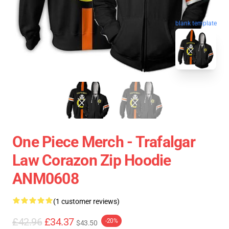
blank template
One Piece Merch - Trafalgar
Law Corazon Zip Hoodie
ANM0608
(1 customer reviews)
£42.96
£34.37
-20%
$43.50