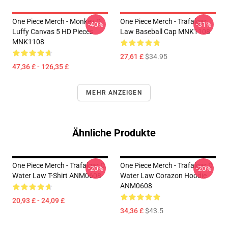
One Piece Merch - Monkey D.
One Piece Merch - Trafalgar
-40%
-31%
Luffy Canvas 5 HD Pieces
Law Baseball Cap MNK1108
MNK1108
27,61 £
$34.95
47,36 £ - 126,35 £
MEHR ANZEIGEN
Ähnliche Produkte
One Piece Merch - Trafalgar D.
One Piece Merch - Trafalgar D.
-20%
-20%
Water Law T-Shirt ANM0608
Water Law Corazon Hoodie
ANM0608
20,93 £ - 24,09 £
34,36 £
$43.5