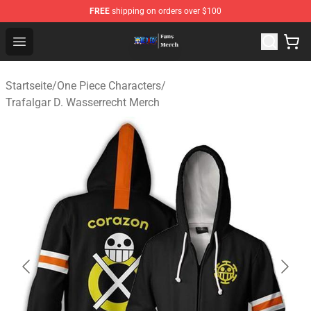
FREE
shipping on orders over $100
One Piece Store - Official One Piece Merchandise Shop
Open menu
Startseite
/
One Piece Characters
/
Trafalgar D. Wasserrecht Merch