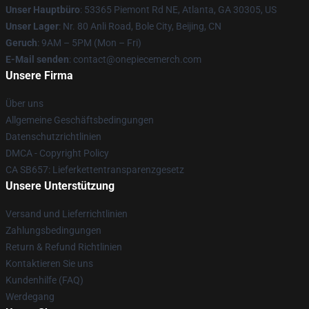
Unser Hauptbüro
: 53365 Piemont Rd NE, Atlanta, GA 30305, US
Unser Lager
: Nr. 80 Anli Road, Bole City, Beijing, CN
Geruch
: 9AM – 5PM (Mon – Fri)
E-Mail senden
: contact@onepiecemerch.com
Unsere Firma
Über uns
Allgemeine Geschäftsbedingungen
Datenschutzrichtlinien
DMCA - Copyright Policy
CA SB657: Lieferkettentransparenzgesetz
Unsere Unterstützung
Versand und Lieferrichtlinien
Zahlungsbedingungen
Return & Refund Richtlinien
Kontaktieren Sie uns
Kundenhilfe (FAQ)
Werdegang