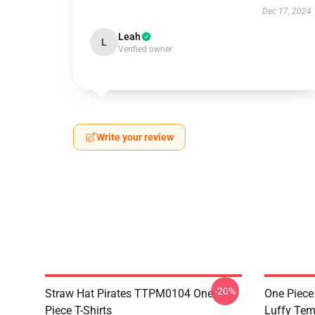
Dec 17, 2024
Leah
L
Verified owner
Write your review
-20%
Straw Hat Pirates TTPM0104 One
One Piece
Piece T-Shirts
Luffy Tem