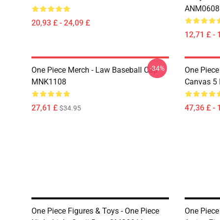
ANM0608
20,93 £ - 24,09 £
12,71 £ - 
-34%
One Piece Merch - Law Baseball Cap
One Piece
MNK1108
Canvas 5
27,61 £
47,36 £ - 
$34.95
One Piece Figures & Toys - One Piece
One Piece