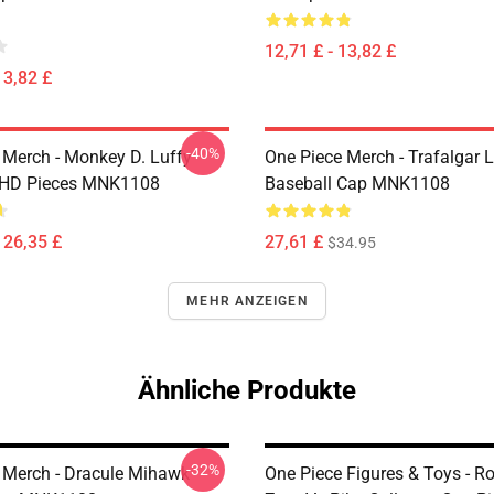
12,71 £ - 13,82 £
13,82 £
-40%
 Merch - Monkey D. Luffy
One Piece Merch - Trafalgar 
 HD Pieces MNK1108
Baseball Cap MNK1108
126,35 £
27,61 £
$34.95
MEHR ANZEIGEN
Ähnliche Produkte
-32%
 Merch - Dracule Mihawk
One Piece Figures & Toys - R