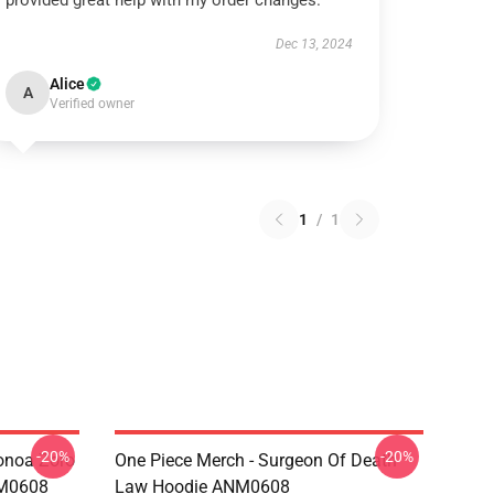
provided great help with my order changes.
Dec 13, 2024
Alice
A
Verified owner
1
/
1
-20%
-20%
onoa Zoro
One Piece Merch - Surgeon Of Death
NM0608
Law Hoodie ANM0608