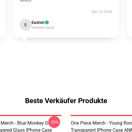
notch.
Dec 14, 2024
Easton
E
Verified owner
Beste Verkäufer Produkte
-20%
 Merch - Blue Monkey D.
One Piece Merch - Young Ror
pered Glass IPhone Case
Transparent IPhone Case A