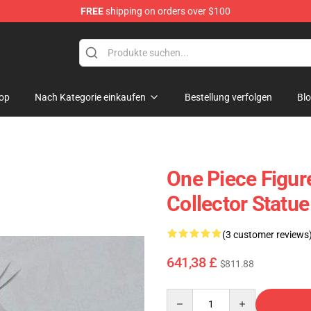
FREE
shipping on orders over $100
op
Nach Kategorie einkaufen
Bestellung verfolgen
Bl
One Piece Figur
Collector Stat
(3 customer reviews
641,38 £
$811.88
Quantity