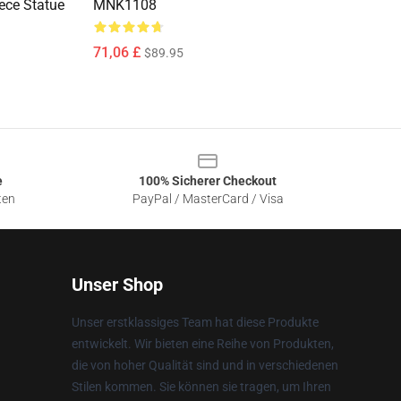
iece Statue
MNK1108
71,06 £
$89.95
e
100% Sicherer Checkout
ten
PayPal / MasterCard / Visa
Unser Shop
Unser erstklassiges Team hat diese Produkte
entwickelt. Wir bieten eine Reihe von Produkten,
die von hoher Qualität sind und in verschiedenen
Stilen kommen. Sie können sie tragen, um Ihren