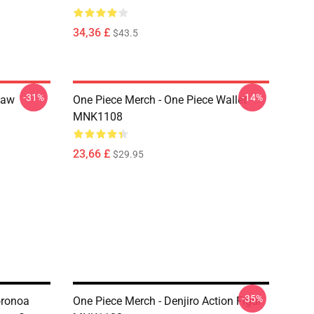
34,36 £
$43.5
-31%
-14%
Law
One Piece Merch - One Piece Wallet
MNK1108
23,66 £
$29.95
-35%
oronoa
One Piece Merch - Denjiro Action Figur