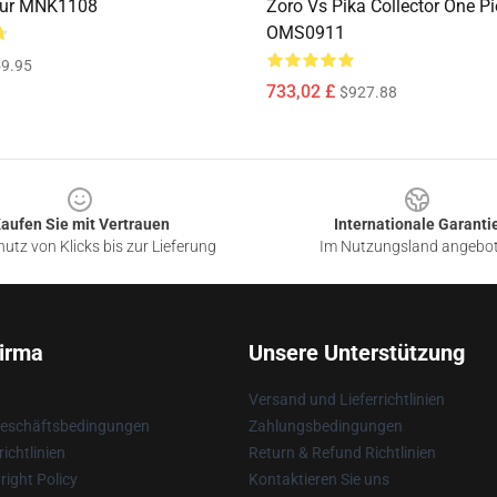
gur MNK1108
Zoro Vs Pika Collector One P
OMS0911
9.95
733,02 £
$927.88
aufen Sie mit Vertrauen
Internationale Garanti
utz von Klicks bis zur Lieferung
Im Nutzungsland angebo
irma
Unsere Unterstützung
Versand und Lieferrichtlinien
Geschäftsbedingungen
Zahlungsbedingungen
ichtlinien
Return & Refund Richtlinien
ight Policy
Kontaktieren Sie uns