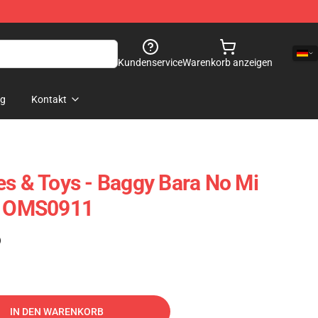
Kundenservice
Warenkorb anzeigen
og
Kontakt
es & Toys - Baggy Bara No Mi
ue OMS0911
)
IN DEN WARENKORB