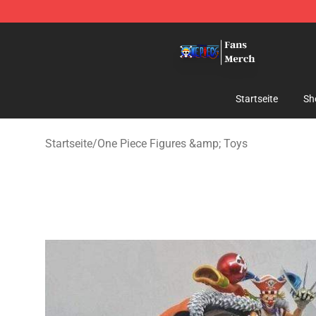
One Piece Store - Official One Piece Merchandise Shop
Startseite
Sh
Startseite
/
One Piece Figures &amp; Toys