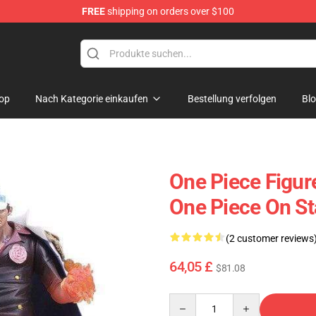
FREE
shipping on orders over $100
op
Nach Kategorie einkaufen
Bestellung verfolgen
Bl
One Piece Figur
One Piece On 
(2 customer reviews
64,05 £
$81.08
Quantity