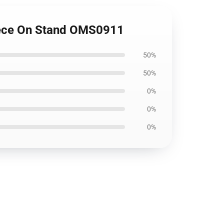
Piece On Stand OMS0911
50%
50%
0%
0%
0%