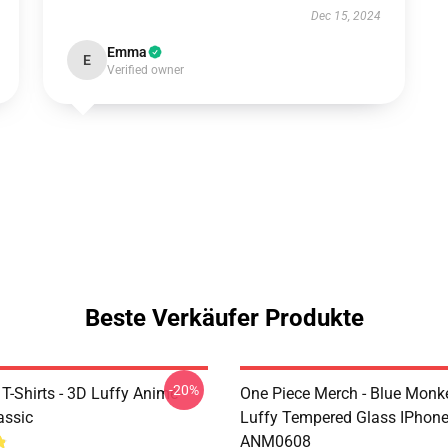
Dec 15, 2024
Emma
E
Verified owner
Beste Verkäufer Produkte
-20%
T-Shirts - 3D Luffy Anime
One Piece Merch - Blue Monk
assic
Luffy Tempered Glass IPhon
ANM0608