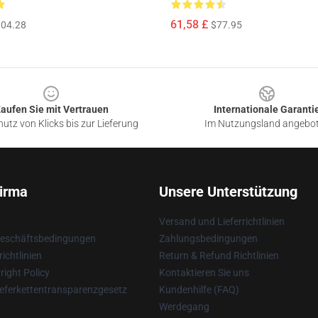
61,58 £
04.28
$77.95
aufen Sie mit Vertrauen
Internationale Garanti
utz von Klicks bis zur Lieferung
Im Nutzungsland angebo
irma
Unsere Unterstützung
Versand und Lieferrichtlinien
Geschäftsbedingungen
Zahlungsbedingungen
ichtlinien
Return & Refund Richtlinien
ight Policy
Kontaktieren Sie uns
eferkettentransparenzgesetz
Kundenhilfe (FAQ)
Werdegang