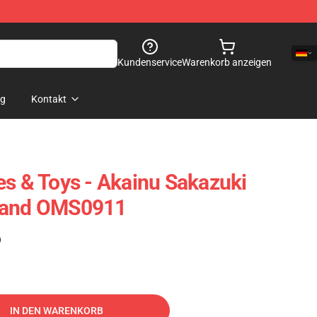
Kundenservice
Warenkorb anzeigen
og
Kontakt
es & Toys - Akainu Sakazuki
Stand OMS0911
)
IN DEN WARENKORB