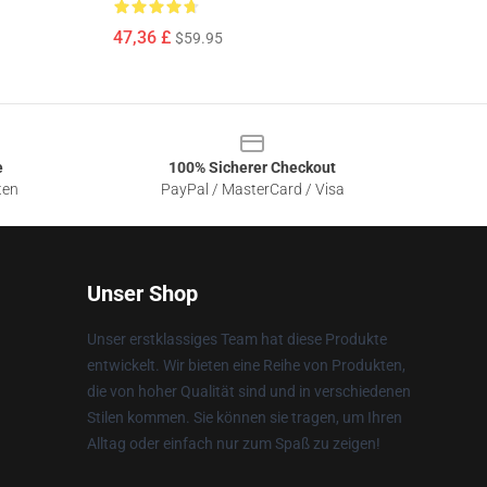
47,36 £
$59.95
e
100% Sicherer Checkout
ten
PayPal / MasterCard / Visa
Unser Shop
Unser erstklassiges Team hat diese Produkte
entwickelt. Wir bieten eine Reihe von Produkten,
die von hoher Qualität sind und in verschiedenen
Stilen kommen. Sie können sie tragen, um Ihren
Alltag oder einfach nur zum Spaß zu zeigen!