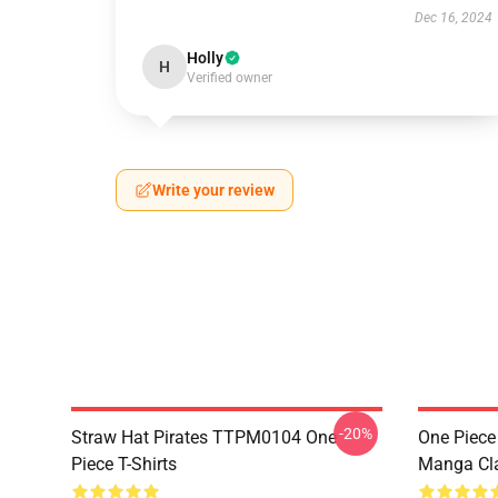
Dec 16, 2024
Holly
H
Verified owner
Write your review
-20%
Straw Hat Pirates TTPM0104 One
One Piece 
Piece T-Shirts
Manga Cl