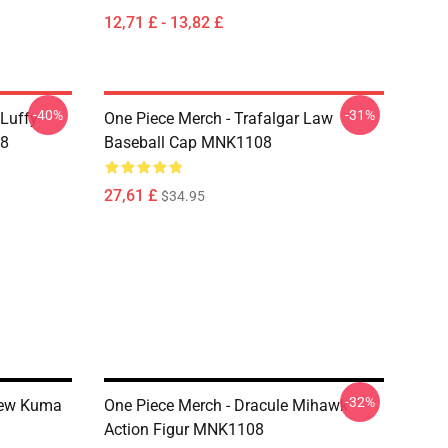
12,71 £ - 13,82 £
-40%
-31%
 Luffy
One Piece Merch - Trafalgar Law
08
Baseball Cap MNK1108
27,61 £
$34.95
-32%
mew Kuma
One Piece Merch - Dracule Mihawk
Action Figur MNK1108