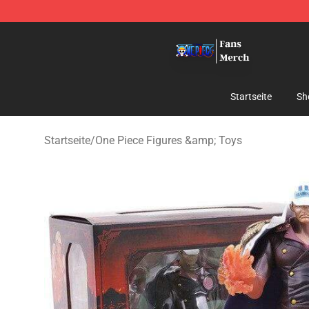
One Piece Store - Official One Piece Merchandise Shop
Startseite
Sh
Startseite
/
One Piece Figures &amp; Toys