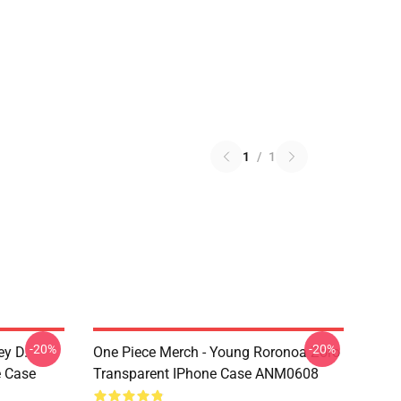
1
/
1
-20%
-20%
ey D.
One Piece Merch - Young Roronoa Zoro
e Case
Transparent IPhone Case ANM0608