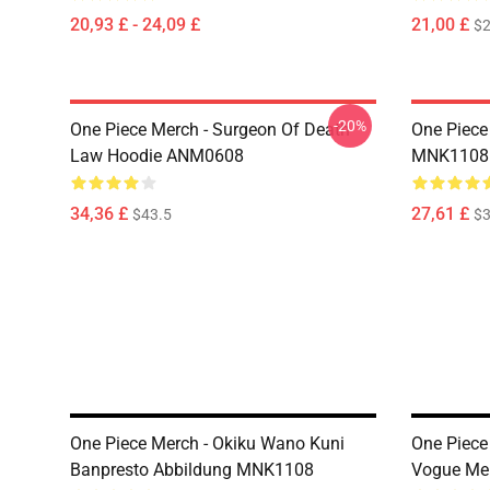
20,93 £ - 24,09 £
21,00 £
$2
-20%
One Piece Merch - Surgeon Of Death
One Piece
Law Hoodie ANM0608
MNK1108
34,36 £
27,61 £
$43.5
$3
One Piece Merch - Okiku Wano Kuni
One Piece
Banpresto Abbildung MNK1108
Vogue Me