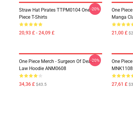
-20%
Straw Hat Pirates TTPM0104 One
One Piece 
Piece T-Shirts
Manga Cl
20,93 £ - 24,09 £
21,00 £
$2
-20%
One Piece Merch - Surgeon Of Death
One Piece
Law Hoodie ANM0608
MNK1108
34,36 £
27,61 £
$43.5
$3