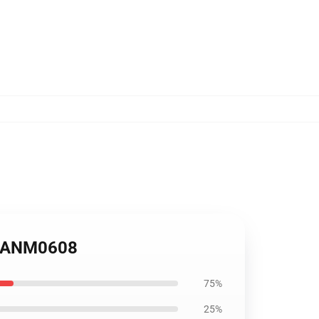
er ANM0608
75%
25%