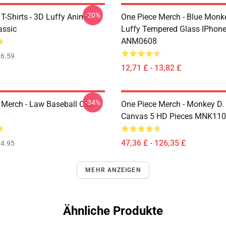
-20%
T-Shirts - 3D Luffy Anime
One Piece Merch - Blue Monk
assic
Luffy Tempered Glass IPhon
ANM0608
6.59
12,71 £ - 13,82 £
-34%
 Merch - Law Baseball Cap
One Piece Merch - Monkey D.
Canvas 5 HD Pieces MNK11
47,36 £ - 126,35 £
4.95
MEHR ANZEIGEN
Ähnliche Produkte