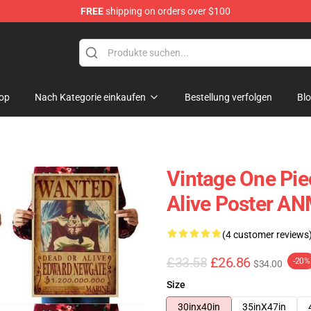
FREE
shipping on orders over $100
op
Nach Kategorie einkaufen
Bestellung verfolgen
Bl
Vintage One Pie
Alive Poster A
(4 customer reviews
£33.58
£26.86
-20%
$34.00
Size
30inx40in
35inX47in