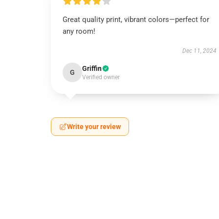
Great quality print, vibrant colors—perfect for
any room!
Dec 11, 2024
Griffin
G
Verified owner
Write your review