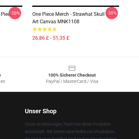
-20%
-20%
 Piece
One Piece Merch - Strawhat Skull Wall
Art Canvas MNK1108
26,86 £ - 51,35 £
e
100% Sicherer Checkout
ten
PayPal / MasterCard / Visa
Unser Shop
Unser erstklassiges Team hat diese Produkte
entwickelt. Wir bieten eine Reihe von Produkten,