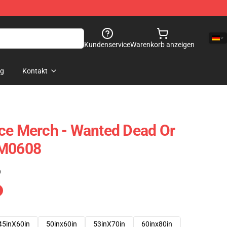
Kundenservice
Warenkorb anzeigen
og
Kontakt
ce Merch - Wanted Dead Or
NM0608
)
45inX60in
50inx60in
53inX70in
60inx80in