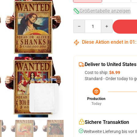
Größentabelle anzeigen
Quantity
Diese Aktion endet in
01
Deliver to United States
Cost to ship:
$6.99
Standard - Order today to g
blank template
Production
Today
Sichere Transaktion
Weltweite Lieferung bis vor I