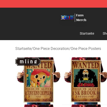
One Piece Store - Official One Piece Merchandise Shop
Startseite
Sh
Startseite
/
One Piece Decoration
/
One Piece Posters