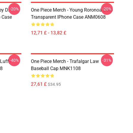
-20%
-20%
ey D.
One Piece Merch - Young Roronoa Zoro
e Case
Transparent IPhone Case ANM0608
12,71 £ - 13,82 £
-40%
-31%
 Luffy
One Piece Merch - Trafalgar Law
08
Baseball Cap MNK1108
27,61 £
$34.95