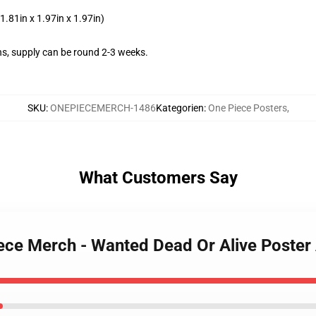
.81in x 1.97in x 1.97in)
s, supply can be round 2-3 weeks.
SKU
:
ONEPIECEMERCH-1486
Kategorien
:
One Piece Posters
,
What Customers Say
Piece Merch - Wanted Dead Or Alive Post