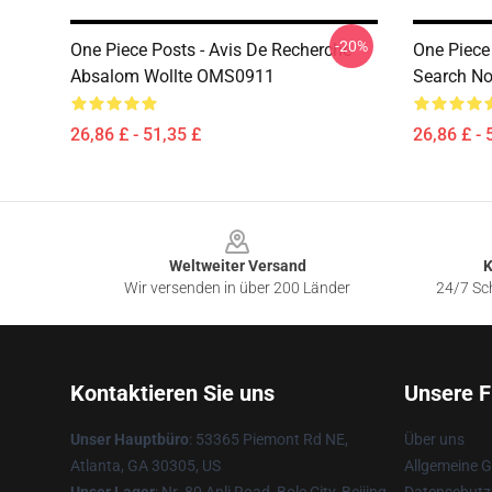
-20%
One Piece Posts - Avis De Recherche
One Piece
Absalom Wollte OMS0911
Search N
26,86 £ - 51,35 £
26,86 £ - 
Footer
Weltweiter Versand
K
Wir versenden in über 200 Länder
24/7 Sch
Kontaktieren Sie uns
Unsere F
Unser Hauptbüro
: 53365 Piemont Rd NE,
Über uns
Atlanta, GA 30305, US
Allgemeine 