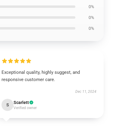
0%
0%
0%
Exceptional quality, highly suggest, and
responsive customer care.
Dec 11, 2024
Scarlett
S
Verified owner