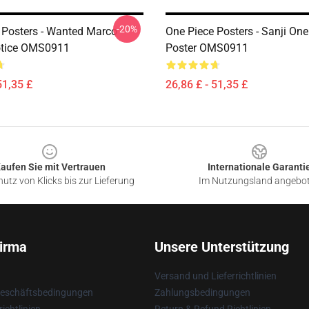
-20%
 Posters - Wanted Marco
One Piece Posters - Sanji One
otice OMS0911
Poster OMS0911
51,35 £
26,86 £ - 51,35 £
aufen Sie mit Vertrauen
Internationale Garanti
utz von Klicks bis zur Lieferung
Im Nutzungsland angebo
irma
Unsere Unterstützung
Versand und Lieferrichtlinien
Geschäftsbedingungen
Zahlungsbedingungen