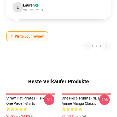
Lauren
L
Verified owner
Write your review
1
/
1
Beste Verkäufer Produkte
Straw Hat Pirates TTPM0104
One Piece T-Shirts - 3D Luffy
-20%
-20%
One Piece T-Shirts
Anime Manga Classic
20,93 £ - 24,09 £
21,00 £
$26.59