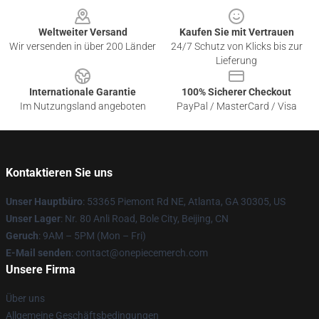
Weltweiter Versand
Kaufen Sie mit Vertrauen
Wir versenden in über 200 Länder
24/7 Schutz von Klicks bis zur
Lieferung
Internationale Garantie
100% Sicherer Checkout
Im Nutzungsland angeboten
PayPal / MasterCard / Visa
Kontaktieren Sie uns
Unser Hauptbüro
: 53365 Piemont Rd NE, Atlanta, GA 30305, US
Unser Lager
: Nr. 80 Anli Road, Bole City, Beijing, CN
Geruch
: 9AM – 5PM (Mon – Fri)
E-Mail senden
: contact@onepiecemerch.com
Unsere Firma
Über uns
Allgemeine Geschäftsbedingungen