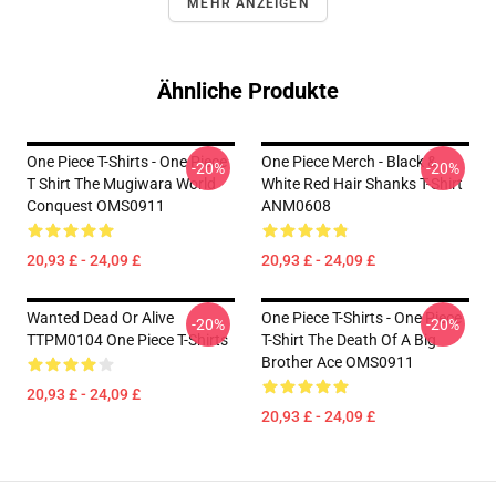
MEHR ANZEIGEN
Ähnliche Produkte
One Piece T-Shirts - One Piece
One Piece Merch - Black &
-20%
-20%
T Shirt The Mugiwara World
White Red Hair Shanks T-Shirt
Conquest OMS0911
ANM0608
20,93 £ - 24,09 £
20,93 £ - 24,09 £
Wanted Dead Or Alive
One Piece T-Shirts - One Piece
-20%
-20%
TTPM0104 One Piece T-Shirts
T-Shirt The Death Of A Big
Brother Ace OMS0911
20,93 £ - 24,09 £
20,93 £ - 24,09 £
Footer