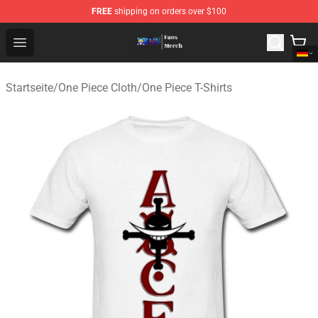
FREE
shipping on orders over $100
One Piece Store - Official One Piece Merchandise Shop
Open menu
Startseite
/
One Piece Cloth
/
One Piece T-Shirts