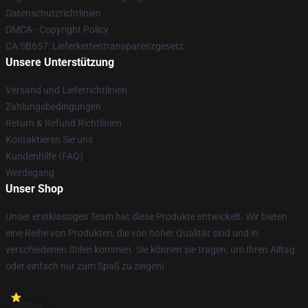
Datenschutzrichtlinien
DMCA - Copyright Policy
CA SB657: Lieferkettentransparenzgesetz
Unsere Unterstützung
Versand und Lieferrichtlinien
Zahlungsbedingungen
Return & Refund Richtlinien
Kontaktieren Sie uns
Kundenhilfe (FAQ)
Werdegang
Unser Shop
Unser erstklassiges Team hat diese Produkte entwickelt. Wir bieten
eine Reihe von Produkten, die von hoher Qualität sind und in
verschiedenen Stilen kommen. Sie können sie tragen, um Ihren Alltag
oder einfach nur zum Spaß zu zeigen!