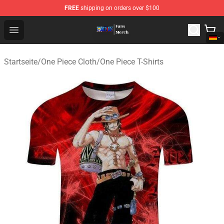
FREE
shipping on orders over $100
One Piece Store - Official One Piece Merchandise Shop
Open menu
Startseite
/
One Piece Cloth
/
One Piece T-Shirts