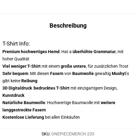
Beschreibung
T-Shirt Info:
Premium hochwertiges Hemd
: Hat a
überhöhte Grammatur
, mit
hoher Qualität
Viel weniger
:
T-Shirt
mit einem
große untere
, für zusätzlichen Trost
Sehr bequem
: Mit diesen
Fasern
von
Baumwolle
gewaltig
Mushy
Es
gibt keine
Reibung
3D Digitaldruck
:
bedrucktes T-Shirt
mit einzigartigem Design,
Kunstdruck
Natürliche Baumwolle
: Hochwertige Baumwolle mit
weitere
langgestreckte Fasern
Kostenlose Lieferung
bei allen Einkäufen
SKU
:
ONEPIECEMERCH-233