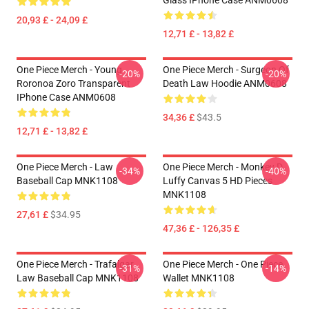
Glass IPhone Case ANM0608
20,93 £ - 24,09 £
12,71 £ - 13,82 £
One Piece Merch - Young
One Piece Merch - Surgeon Of
-20%
-20%
Roronoa Zoro Transparent
Death Law Hoodie ANM0608
IPhone Case ANM0608
34,36 £
$43.5
12,71 £ - 13,82 £
One Piece Merch - Law
One Piece Merch - Monkey D.
-34%
-40%
Baseball Cap MNK1108
Luffy Canvas 5 HD Pieces
MNK1108
27,61 £
$34.95
47,36 £ - 126,35 £
One Piece Merch - Trafalgar
One Piece Merch - One Piece
-31%
-14%
Law Baseball Cap MNK1108
Wallet MNK1108