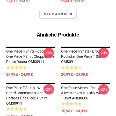
27,61 £
$34.95
23,66 £
$29.95
MEHR ANZEIGEN
Ähnliche Produkte
One Piece T-Shirts - Cool Men
One Piece T-Shirts - Brook The
-20%
-20%
One Piece T-Shirt Chopper The
Rockstar One Piece T Shirt
Pirate Doctor OMS0911
OMS0911
20,93 £ - 24,09 £
20,93 £ - 24,09 £
One Piece T-Shirts - White
One Piece Merch - Dead Or
-20%
-20%
Beard Commander Ace
Alive Monkey D. Luffy Wanted
Portgas One Piece T Shirt
T-Shirt ANM0608
OMS0911
20,93 £ - 24,09 £