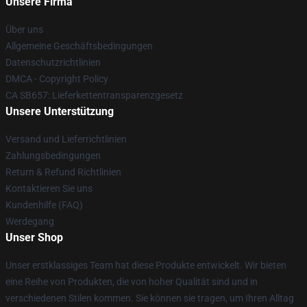
Unsere Firma
Über uns
Allgemeine Geschäftsbedingungen
Datenschutzrichtlinien
DMCA - Copyright Policy
CA SB657: Lieferkettentransparenzgesetz
Unsere Unterstützung
Versand und Lieferrichtlinien
Zahlungsbedingungen
Return & Refund Richtlinien
Kontaktieren Sie uns
Kundenhilfe (FAQ)
Werdegang
Unser Shop
Unser erstklassiges Team hat diese Produkte entwickelt. Wir bieten
eine Reihe von Produkten, die von hoher Qualität sind und in
verschiedenen Stilen kommen. Sie können sie tragen, um Ihren Alltag