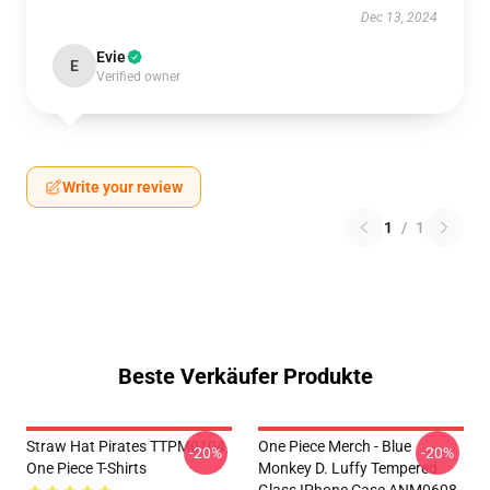
Dec 13, 2024
Evie
E
Verified owner
Write your review
1
/
1
Beste Verkäufer Produkte
Straw Hat Pirates TTPM0104
One Piece Merch - Blue
-20%
-20%
One Piece T-Shirts
Monkey D. Luffy Tempered