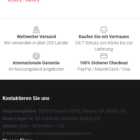
20,93 £ - 24,09 £
Footer
Weltweiter Versand
Kaufen Sie mit Vertrauen
Wir versenden in über 200 Länder
24/7 Schutz von Klicks bis zur
Lieferung
Internationale Garantie
100% Sicherer Checkout
Im Nutzungsland angeboten
PayPal / MasterCard / Visa
Kontaktieren Sie uns
Unser Hauptbüro
: 53365 Piemont Rd NE, Atlanta, GA 30305, US
Unser Lager
: Nr. 80 Anli Road, Bole City, Beijing, CN
Geruch
: 9AM – 5PM (Mon – Fri)
E-Mail senden
: contact@onepiecemerch.com