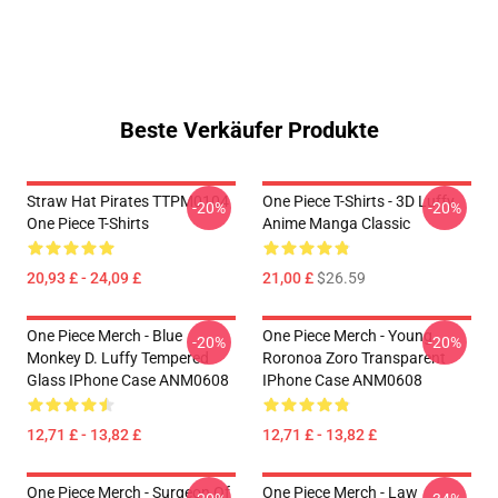
Beste Verkäufer Produkte
Straw Hat Pirates TTPM0104
One Piece T-Shirts - 3D Luffy
-20%
-20%
One Piece T-Shirts
Anime Manga Classic
20,93 £ - 24,09 £
21,00 £
$26.59
One Piece Merch - Blue
One Piece Merch - Young
-20%
-20%
Monkey D. Luffy Tempered
Roronoa Zoro Transparent
Glass IPhone Case ANM0608
IPhone Case ANM0608
12,71 £ - 13,82 £
12,71 £ - 13,82 £
One Piece Merch - Surgeon Of
One Piece Merch - Law