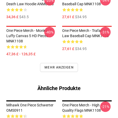
-20%
-34%
Death Law Hoodie ANM0608
Baseball Cap MNK1108
34,36 £
$43.5
27,61 £
$34.95
One Piece Merch - Monkey D.
One Piece Merch - Trafalgar
-40%
-31%
Luffy Canvas 5 HD Pieces
Law Baseball Cap MNK1108
MNK1108
27,61 £
$34.95
47,36 £ - 126,35 £
MEHR ANZEIGEN
Ähnliche Produkte
Mihawk One Piece Schwerter
One Piece Merch - High
-21%
OMS0911
Quality Flags MNK1108