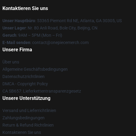
Kontaktieren Sie uns
Unser Hauptbüro
: 53365 Piemont Rd NE, Atlanta, GA 30305, US
Unser Lager
: Nr. 80 Anli Road, Bole City, Beijing, CN
Geruch
: 9AM – 5PM (Mon – Fri)
E-Mail senden
: contact@onepiecemerch.com
Unsere Firma
Über uns
Allgemeine Geschäftsbedingungen
Datenschutzrichtlinien
DMCA - Copyright Policy
CA SB657: Lieferkettentransparenzgesetz
Unsere Unterstützung
Versand und Lieferrichtlinien
Zahlungsbedingungen
Return & Refund Richtlinien
Kontaktieren Sie uns