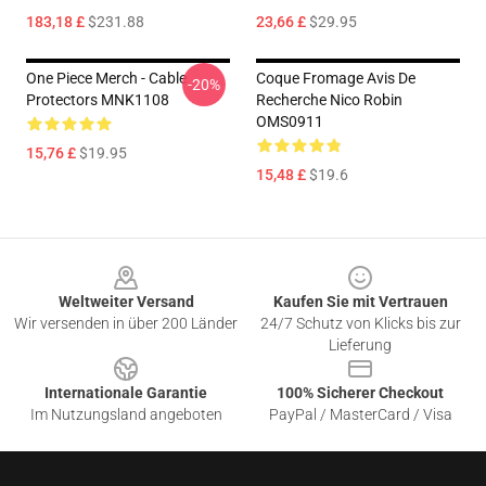
183,18 £
$231.88
23,66 £
$29.95
One Piece Merch - Cable
Coque Fromage Avis De
-20%
Protectors MNK1108
Recherche Nico Robin
OMS0911
15,76 £
$19.95
15,48 £
$19.6
Footer
Weltweiter Versand
Kaufen Sie mit Vertrauen
Wir versenden in über 200 Länder
24/7 Schutz von Klicks bis zur
Lieferung
Internationale Garantie
100% Sicherer Checkout
Im Nutzungsland angeboten
PayPal / MasterCard / Visa