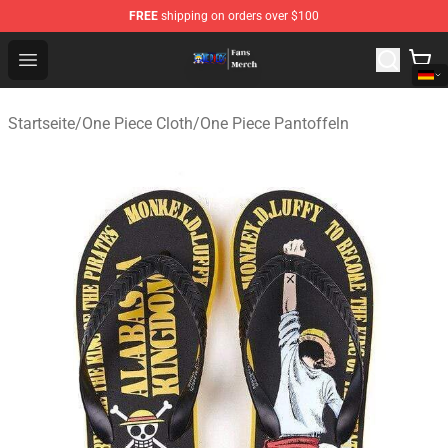
FREE
shipping on orders over $100
One Piece Store - Official One Piece Merchandise Shop
Open menu
Startseite
/
One Piece Cloth
/
One Piece Pantoffeln