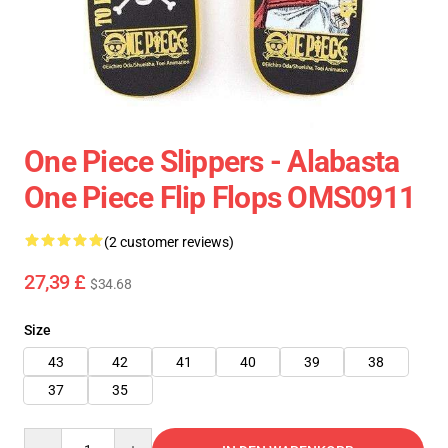
One Piece Slippers - Alabasta
One Piece Flip Flops OMS0911
(2 customer reviews)
27,39 £
$34.68
Size
43
42
41
40
39
38
37
35
Quantity