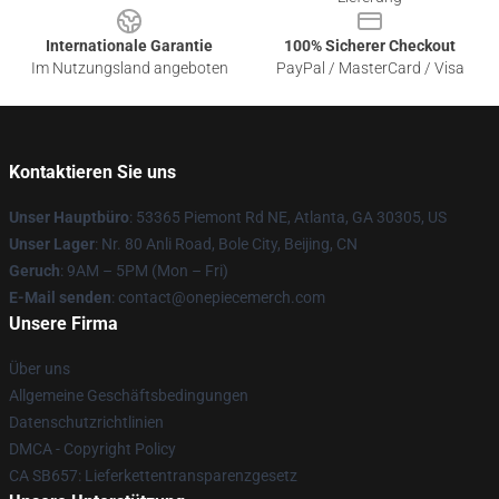
Internationale Garantie
100% Sicherer Checkout
Im Nutzungsland angeboten
PayPal / MasterCard / Visa
Kontaktieren Sie uns
Unser Hauptbüro
: 53365 Piemont Rd NE, Atlanta, GA 30305, US
Unser Lager
: Nr. 80 Anli Road, Bole City, Beijing, CN
Geruch
: 9AM – 5PM (Mon – Fri)
E-Mail senden
: contact@onepiecemerch.com
Unsere Firma
Über uns
Allgemeine Geschäftsbedingungen
Datenschutzrichtlinien
DMCA - Copyright Policy
CA SB657: Lieferkettentransparenzgesetz