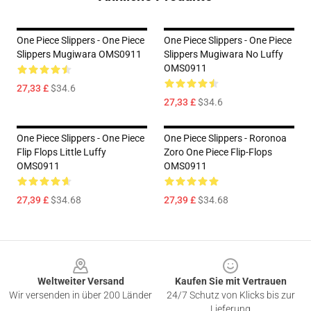
One Piece Slippers - One Piece
One Piece Slippers - One Piece
Slippers Mugiwara OMS0911
Slippers Mugiwara No Luffy
OMS0911
27,33 £
$34.6
27,33 £
$34.6
One Piece Slippers - One Piece
One Piece Slippers - Roronoa
Flip Flops Little Luffy
Zoro One Piece Flip-Flops
OMS0911
OMS0911
27,39 £
$34.68
27,39 £
$34.68
Footer
Weltweiter Versand
Kaufen Sie mit Vertrauen
Wir versenden in über 200 Länder
24/7 Schutz von Klicks bis zur
Lieferung