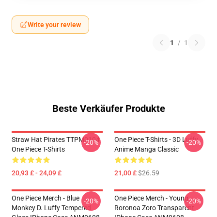
Write your review
1
/
1
Beste Verkäufer Produkte
Straw Hat Pirates TTPM0104
One Piece T-Shirts - 3D Luffy
-20%
-20%
One Piece T-Shirts
Anime Manga Classic
20,93 £ - 24,09 £
21,00 £
$26.59
One Piece Merch - Blue
One Piece Merch - Young
-20%
-20%
Monkey D. Luffy Tempered
Roronoa Zoro Transparent