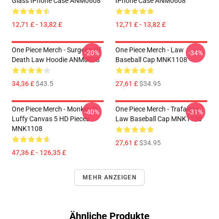
Glass IPhone Case ANM0608
IPhone Case ANM0608
12,71 £ - 13,82 £
12,71 £ - 13,82 £
One Piece Merch - Surgeon Of
One Piece Merch - Law
-20%
-34%
Death Law Hoodie ANM0608
Baseball Cap MNK1108
34,36 £
$43.5
27,61 £
$34.95
One Piece Merch - Monkey D.
One Piece Merch - Trafalgar
-40%
-31%
Luffy Canvas 5 HD Pieces
Law Baseball Cap MNK1108
MNK1108
27,61 £
$34.95
47,36 £ - 126,35 £
MEHR ANZEIGEN
Ähnliche Produkte