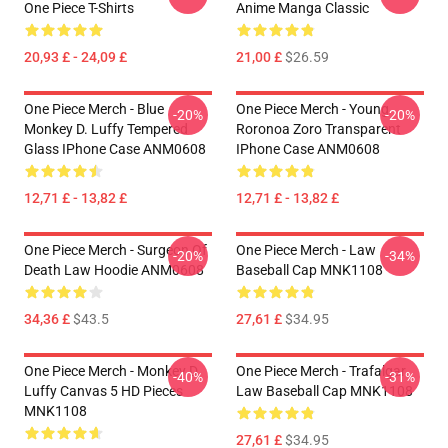
One Piece T-Shirts
Anime Manga Classic
20,93 £ - 24,09 £
21,00 £
$26.59
One Piece Merch - Blue
One Piece Merch - Young
-20%
-20%
Monkey D. Luffy Tempered
Roronoa Zoro Transparent
Glass IPhone Case ANM0608
IPhone Case ANM0608
12,71 £ - 13,82 £
12,71 £ - 13,82 £
One Piece Merch - Surgeon Of
One Piece Merch - Law
-20%
-34%
Death Law Hoodie ANM0608
Baseball Cap MNK1108
34,36 £
$43.5
27,61 £
$34.95
One Piece Merch - Monkey D.
One Piece Merch - Trafalgar
-40%
-31%
Luffy Canvas 5 HD Pieces
Law Baseball Cap MNK1108
MNK1108
27,61 £
$34.95