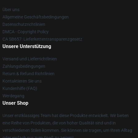
Über uns
Allgemeine Geschäftsbedingungen
Datenschutzrichtlinien
DMCA - Copyright Policy
CA SB657: Lieferkettentransparenzgesetz
Unsere Unterstützung
Versand und Lieferrichtlinien
Zahlungsbedingungen
Return & Refund Richtlinien
Kontaktieren Sie uns
Kundenhilfe (FAQ)
Werdegang
Unser Shop
Unser erstklassiges Team hat diese Produkte entwickelt. Wir bieten
eine Reihe von Produkten, die von hoher Qualität sind und in
verschiedenen Stilen kommen. Sie können sie tragen, um Ihren Alltag
oder einfach nur zum Spaß zu zeigen!