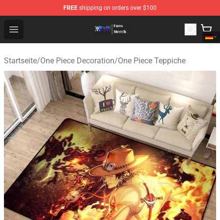
FREE
shipping on orders over $100
One Piece Store - Official One Piece Merchandise Shop
Open menu
Startseite
/
One Piece Decoration
/
One Piece Teppiche