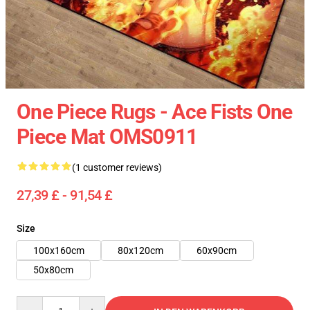
One Piece Rugs - Ace Fists One
Piece Mat OMS0911
(1 customer reviews)
27,39 £ - 91,54 £
Size
100x160cm
80x120cm
60x90cm
50x80cm
Quantity