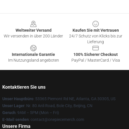
Footer
Weltweiter Versand
Kaufen Sie mit Vertrauen
Wir versenden in über 200 Länder
24/7 Schutz von Klicks bis zur
Lieferung
Internationale Garantie
100% Sicherer Checkout
Im Nutzungsland angeboten
PayPal / MasterCard / Visa
Kontaktieren Sie uns
Unser Hauptbüro
: 53365 Piemont Rd NE, Atlanta, GA 30305, US
Unser Lager
: Nr. 80 Anli Road, Bole City, Beijing, CN
Geruch
: 9AM – 5PM (Mon – Fri)
E-Mail senden
: contact@onepiecemerch.com
Unsere Firma