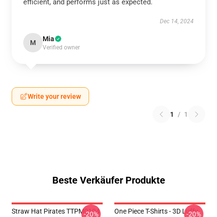
efficient, and performs just as expected.
Dec 14, 2024
Mia
M
Verified owner
Write your review
1
/
1
Beste Verkäufer Produkte
Straw Hat Pirates TTPM0104
One Piece T-Shirts - 3D Luffy
-20%
-20%