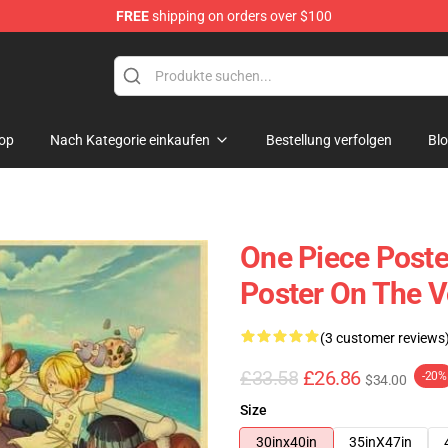
FREE
shipping on orders over $100
op
Nach Kategorie einkaufen
Bestellung verfolgen
Bl
One Piece Poste
Poster On The 
(3 customer reviews
£33.58
£26.86
-20%
$34.00
Size
30inx40in
35inX47in