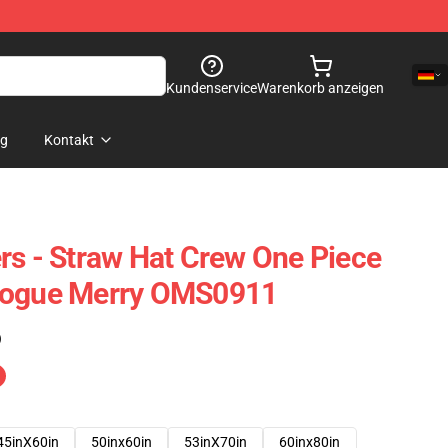
Kundenservice
Warenkorb anzeigen
og
Kontakt
rs - Straw Hat Crew One Piece
Vogue Merry OMS0911
)
45inX60in
50inx60in
53inX70in
60inx80in