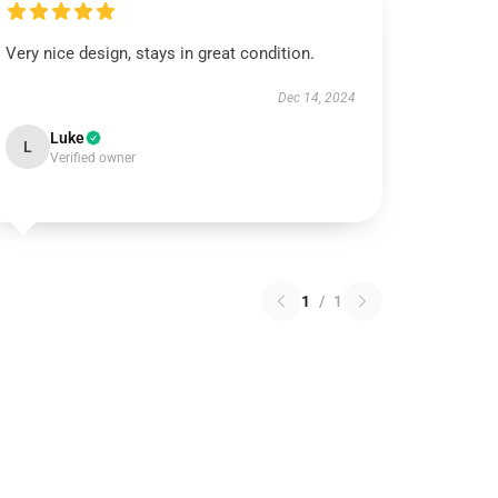
Very nice design, stays in great condition.
Dec 14, 2024
Luke
L
Verified owner
1
/
1