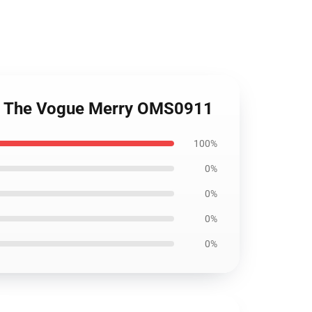
 on The Vogue Merry OMS0911
100%
0%
0%
0%
0%