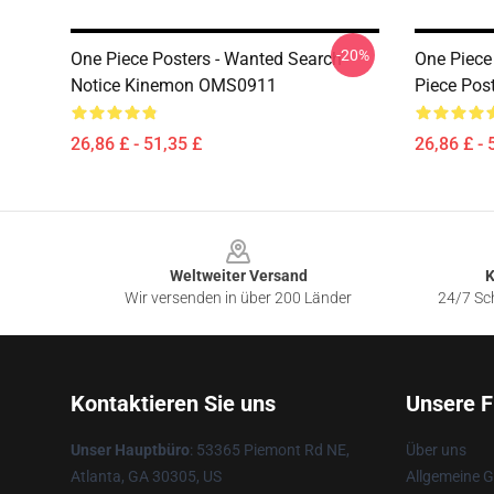
-20%
One Piece Posters - Wanted Search
One Piece
Notice Kinemon OMS0911
Piece Po
26,86 £ - 51,35 £
26,86 £ - 
Footer
Weltweiter Versand
K
Wir versenden in über 200 Länder
24/7 Sch
Kontaktieren Sie uns
Unsere F
Unser Hauptbüro
: 53365 Piemont Rd NE,
Über uns
Atlanta, GA 30305, US
Allgemeine 