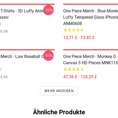
-20%
T-Shirts - 3D Luffy Anime
One Piece Merch - Blue Monk
assic
Luffy Tempered Glass IPhon
ANM0608
6.59
12,71 £ - 13,82 £
-34%
 Merch - Law Baseball Cap
One Piece Merch - Monkey D.
Canvas 5 HD Pieces MNK11
47,36 £ - 126,35 £
4.95
MEHR ANZEIGEN
Ähnliche Produkte