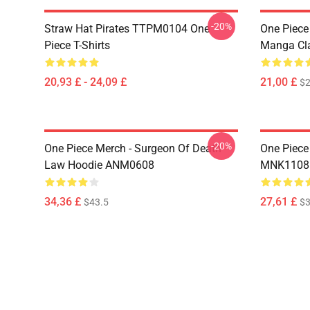
-20%
Straw Hat Pirates TTPM0104 One
One Piece 
Piece T-Shirts
Manga Cl
20,93 £ - 24,09 £
21,00 £
$2
-20%
One Piece Merch - Surgeon Of Death
One Piece
Law Hoodie ANM0608
MNK1108
34,36 £
27,61 £
$43.5
$3