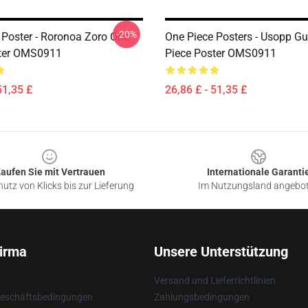
-20%
 Poster - Roronoa Zoro One
One Piece Posters - Usopp G
ster OMS0911
Piece Poster OMS0911
51,35 £
26,86 £ - 51,35 £
aufen Sie mit Vertrauen
Internationale Garanti
utz von Klicks bis zur Lieferung
Im Nutzungsland angebo
irma
Unsere Unterstützung
Versand und Lieferrichtlinien
Geschäftsbedingungen
Zahlungsbedingungen