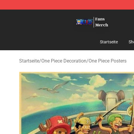
One Piece Store - Official One Piece Merchandise Shop
Startseite
Sh
Startseite
/
One Piece Decoration
/
One Piece Posters