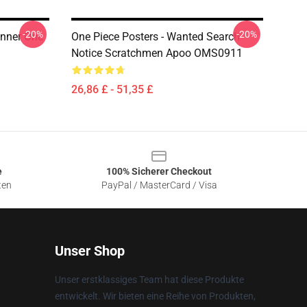
-20%
-20%
unner One
One Piece Posters - Wanted Search
Notice Scratchmen Apoo OMS0911
26,86 £ - 51,35 £
e
100% Sicherer Checkout
ten
PayPal / MasterCard / Visa
Unser Shop
Unser erstklassiges Team hat diese Produkte
entwickelt. Wir bieten eine Reihe von Produkten,