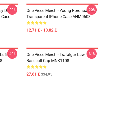
-20%
-20%
ey D.
One Piece Merch - Young Roronoa Zoro
e Case
Transparent IPhone Case ANM0608
12,71 £ - 13,82 £
-40%
-31%
 Luffy
One Piece Merch - Trafalgar Law
08
Baseball Cap MNK1108
27,61 £
$34.95