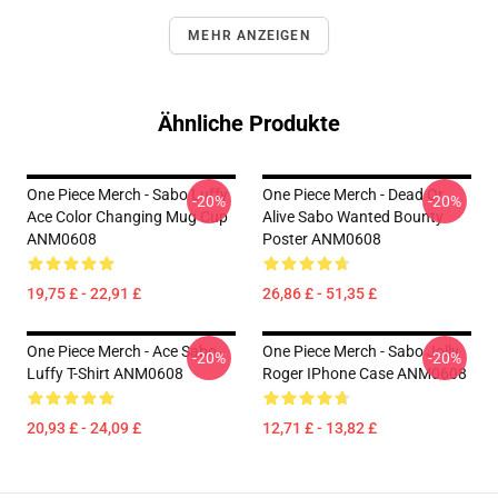
MEHR ANZEIGEN
Ähnliche Produkte
One Piece Merch - Sabo Luffy
One Piece Merch - Dead Or
-20%
-20%
Ace Color Changing Mug Cup
Alive Sabo Wanted Bounty
ANM0608
Poster ANM0608
19,75 £ - 22,91 £
26,86 £ - 51,35 £
One Piece Merch - Ace Sabo
One Piece Merch - Sabo Jolly
-20%
-20%
Luffy T-Shirt ANM0608
Roger IPhone Case ANM0608
20,93 £ - 24,09 £
12,71 £ - 13,82 £