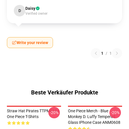
Daisy
D
Verified owner
Write your review
1
/
1
Beste Verkäufer Produkte
Straw Hat Pirates TTPM0104
One Piece Merch - Blue
-20%
-20%
One Piece T-Shirts
Monkey D. Luffy Tempered
Glass IPhone Case ANM0608