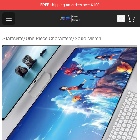
FREE
shipping on orders over $100
One Piece Store - Official One Piece Merchandise Shop
Open menu
Startseite
/
One Piece Characters
/
Sabo Merch