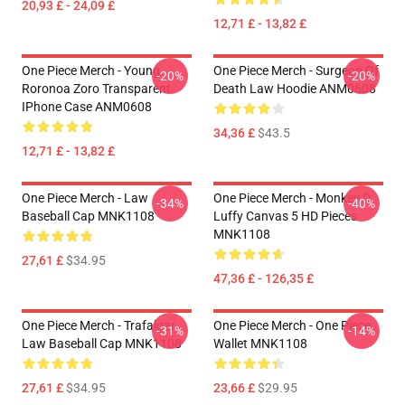
20,93 £ - 24,09 £
12,71 £ - 13,82 £
One Piece Merch - Young
One Piece Merch - Surgeon Of
-20%
-20%
Roronoa Zoro Transparent
Death Law Hoodie ANM0608
IPhone Case ANM0608
34,36 £
$43.5
12,71 £ - 13,82 £
One Piece Merch - Law
One Piece Merch - Monkey D.
-34%
-40%
Baseball Cap MNK1108
Luffy Canvas 5 HD Pieces
MNK1108
27,61 £
$34.95
47,36 £ - 126,35 £
One Piece Merch - Trafalgar
One Piece Merch - One Piece
-31%
-14%
Law Baseball Cap MNK1108
Wallet MNK1108
27,61 £
$34.95
23,66 £
$29.95