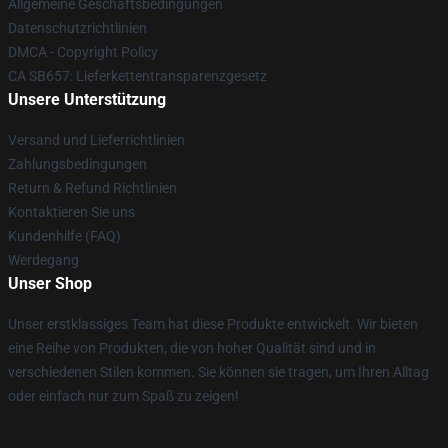
Allgemeine Geschäftsbedingungen
Datenschutzrichtlinien
DMCA - Copyright Policy
CA SB657: Lieferkettentransparenzgesetz
Unsere Unterstützung
Versand und Lieferrichtlinien
Zahlungsbedingungen
Return & Refund Richtlinien
Kontaktieren Sie uns
Kundenhilfe (FAQ)
Werdegang
Unser Shop
Unser erstklassiges Team hat diese Produkte entwickelt. Wir bieten
eine Reihe von Produkten, die von hoher Qualität sind und in
verschiedenen Stilen kommen. Sie können sie tragen, um Ihren Alltag
oder einfach nur zum Spaß zu zeigen!