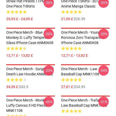
Straw Hat Pirates TTPM0104
One Piece T-Shirts - 3D Luffy
-20%
-20%
One Piece T-Shirts
Anime Manga Classic
20,93 £ - 24,09 £
21,00 £
$26.59
One Piece Merch - Blue
One Piece Merch - Young
-20%
-20%
Monkey D. Luffy Tempered
Roronoa Zoro Transparent
Glass IPhone Case ANM0608
IPhone Case ANM0608
12,71 £ - 13,82 £
12,71 £ - 13,82 £
One Piece Merch - Surgeon Of
One Piece Merch - Law
-20%
-34%
Death Law Hoodie ANM0608
Baseball Cap MNK1108
34,36 £
$43.5
27,61 £
$34.95
One Piece Merch - Monkey D.
One Piece Merch - Trafalgar
-40%
-31%
Luffy Canvas 5 HD Pieces
Law Baseball Cap MNK1108
MNK1108