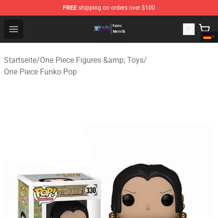
FREE
shipping on orders over $100
One Piece Store - Official One Piece Merchandise Shop
Open menu
Startseite
/
One Piece Figures &amp; Toys
/
One Piece Funko Pop