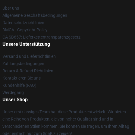
Über uns
Allgemeine Geschäftsbedingungen
Datenschutzrichtlinien
DMCA - Copyright Policy
CA SB657: Lieferkettentransparenzgesetz
Unsere Unterstützung
Versand und Lieferrichtlinien
Zahlungsbedingungen
Return & Refund Richtlinien
Kontaktieren Sie uns
Kundenhilfe (FAQ)
Werdegang
Unser Shop
Unser erstklassiges Team hat diese Produkte entwickelt. Wir bieten
eine Reihe von Produkten, die von hoher Qualität sind und in
verschiedenen Stilen kommen. Sie können sie tragen, um Ihren Alltag
oder einfach nur zum Spaß zu zeigen!