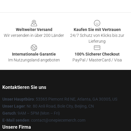
Footer
Weltweiter Versand
Kaufen Sie mit Vertrauen
Wir versenden in über 200 Länder
24/7 Schutz von Klicks bis zur
Lieferung
Internationale Garantie
100% Sicherer Checkout
Im Nutzungsland angeboten
PayPal / MasterCard / Visa
Kontaktieren Sie uns
Unser Hauptbüro
: 53365 Piemont Rd NE, Atlanta, GA 30305, US
Unser Lager
: Nr. 80 Anli Road, Bole City, Beijing, CN
Geruch
: 9AM – 5PM (Mon – Fri)
E-Mail senden
: contact@onepiecemerch.com
Unsere Firma