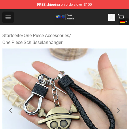
FREE
shipping on orders over $100
One Piece Store - Official One Piece Merchandise Shop
Open menu
Startseite
/
One Piece Accessories
/
One Piece Schlüsselanhänger