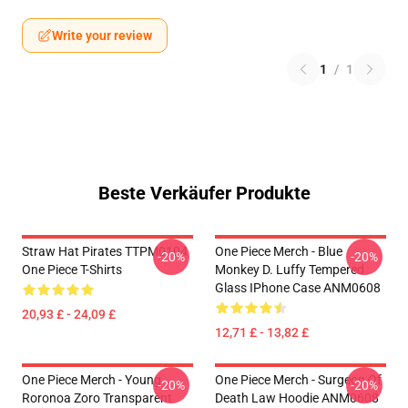
Write your review
1
/
1
Beste Verkäufer Produkte
Straw Hat Pirates TTPM0104
One Piece Merch - Blue
-20%
-20%
One Piece T-Shirts
Monkey D. Luffy Tempered
Glass IPhone Case ANM0608
20,93 £ - 24,09 £
12,71 £ - 13,82 £
One Piece Merch - Young
One Piece Merch - Surgeon Of
-20%
-20%
Roronoa Zoro Transparent
Death Law Hoodie ANM0608