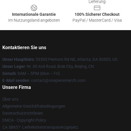
Lieferung
Internationale Garantie
100% Sicherer Checkout
Im Nutzungsland angeboten
PayPal / MasterCard / Visa
Kontaktieren Sie uns
Unser Hauptbüro
: 53365 Piemont Rd NE, Atlanta, GA 30305, US
Unser Lager
: Nr. 80 Anli Road, Bole City, Beijing, CN
Geruch
: 9AM – 5PM (Mon – Fri)
E-Mail senden
: contact@onepiecemerch.com
Unsere Firma
Über uns
Allgemeine Geschäftsbedingungen
Datenschutzrichtlinien
DMCA - Copyright Policy
CA SB657: Lieferkettentransparenzgesetz