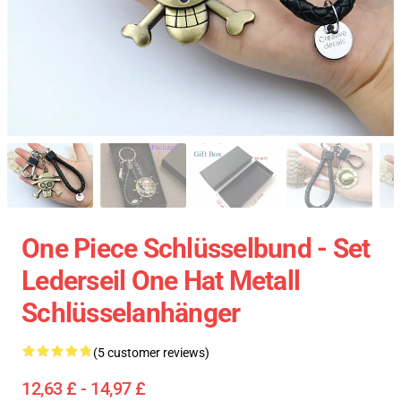
One Piece Schlüsselbund - Set
Lederseil One Hat Metall
Schlüsselanhänger
(5 customer reviews)
12,63 £ - 14,97 £