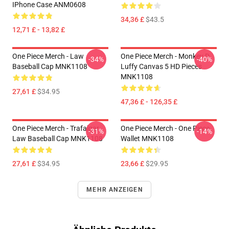
IPhone Case ANM0608
34,36 £
$43.5
12,71 £ - 13,82 £
One Piece Merch - Law
One Piece Merch - Monkey D.
-34%
-40%
Baseball Cap MNK1108
Luffy Canvas 5 HD Pieces
MNK1108
27,61 £
$34.95
47,36 £ - 126,35 £
One Piece Merch - Trafalgar
One Piece Merch - One Piece
-31%
-14%
Law Baseball Cap MNK1108
Wallet MNK1108
27,61 £
$34.95
23,66 £
$29.95
MEHR ANZEIGEN