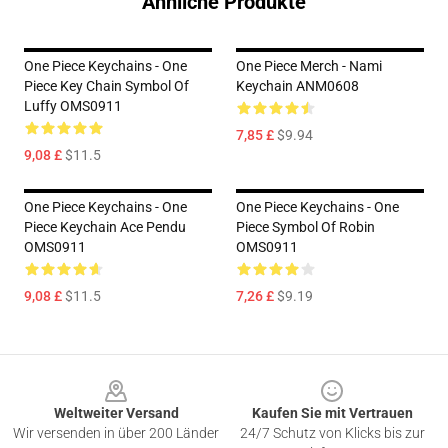
Ähnliche Produkte
One Piece Keychains - One
One Piece Merch - Nami
Piece Key Chain Symbol Of
Keychain ANM0608
Luffy OMS0911
7,85 £
$9.94
9,08 £
$11.5
One Piece Keychains - One
One Piece Keychains - One
Piece Keychain Ace Pendu
Piece Symbol Of Robin
OMS0911
OMS0911
9,08 £
$11.5
7,26 £
$9.19
Footer
Weltweiter Versand
Kaufen Sie mit Vertrauen
Wir versenden in über 200 Länder
24/7 Schutz von Klicks bis zur