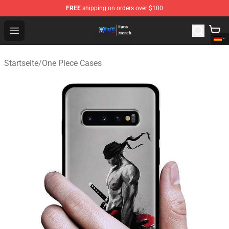
FREE
shipping on orders over $100
One Piece Store - Official One Piece Merchandise Shop
Open menu
Startseite
/
One Piece Cases