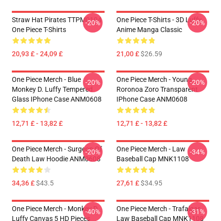
Straw Hat Pirates TTPM0104
One Piece T-Shirts - 3D Luffy
-20%
-20%
One Piece T-Shirts
Anime Manga Classic
20,93 £ - 24,09 £
21,00 £
$26.59
One Piece Merch - Blue
One Piece Merch - Young
-20%
-20%
Monkey D. Luffy Tempered
Roronoa Zoro Transparent
Glass IPhone Case ANM0608
IPhone Case ANM0608
12,71 £ - 13,82 £
12,71 £ - 13,82 £
One Piece Merch - Surgeon Of
One Piece Merch - Law
-20%
-34%
Death Law Hoodie ANM0608
Baseball Cap MNK1108
34,36 £
$43.5
27,61 £
$34.95
One Piece Merch - Monkey D.
One Piece Merch - Trafalgar
-40%
-31%
Luffy Canvas 5 HD Pieces
Law Baseball Cap MNK1108