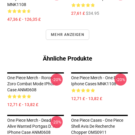
MNK1108
27,61 £
$34.95
47,36 £ - 126,35 £
MEHR ANZEIGEN
Ähnliche Produkte
One Piece Merch - Roronoa
One Piece Merch - One Piece
-20%
-20%
Zoro Combat Mode IPhone
Iphone Cases MNK1108
Case ANM0608
12,71 £ - 13,82 £
12,71 £ - 13,82 £
One Piece Merch - Dead Or
One Piece Cases - One Piece
-20%
Alive Wanted Portgas D. Ace
Shell Avis De Recherche
IPhone Case ANM0608
Chopper OMS0911