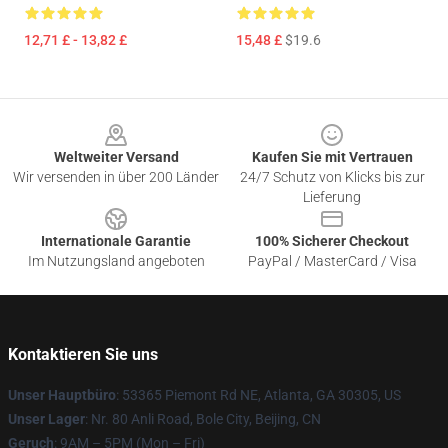
12,71 £ - 13,82 £
15,48 £
$19.6
Footer
Weltweiter Versand
Kaufen Sie mit Vertrauen
Wir versenden in über 200 Länder
24/7 Schutz von Klicks bis zur
Lieferung
Internationale Garantie
100% Sicherer Checkout
Im Nutzungsland angeboten
PayPal / MasterCard / Visa
Kontaktieren Sie uns
Unser Hauptbüro
: 53365 Piemont Rd NE, Atlanta, GA 30305, US
Unser Lager
: Nr. 80 Anli Road, Bole City, Beijing, CN
Geruch
: 9AM – 5PM (Mon – Fri)