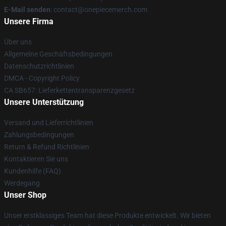
E-Mail senden
: contact@onepiecemerch.com
Unsere Firma
Über uns
Allgemeine Geschäftsbedingungen
Datenschutzrichtlinien
DMCA - Copyright Policy
CA SB657: Lieferkettentransparenzgesetz
Unsere Unterstützung
Versand und Lieferrichtlinien
Zahlungsbedingungen
Return & Refund Richtlinien
Kontaktieren Sie uns
Kundenhilfe (FAQ)
Werdegang
Unser Shop
Unser erstklassiges Team hat diese Produkte entwickelt. Wir bieten