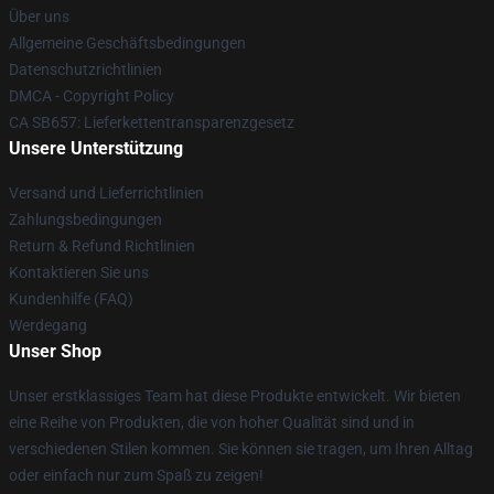
Über uns
Allgemeine Geschäftsbedingungen
Datenschutzrichtlinien
DMCA - Copyright Policy
CA SB657: Lieferkettentransparenzgesetz
Unsere Unterstützung
Versand und Lieferrichtlinien
Zahlungsbedingungen
Return & Refund Richtlinien
Kontaktieren Sie uns
Kundenhilfe (FAQ)
Werdegang
Unser Shop
Unser erstklassiges Team hat diese Produkte entwickelt. Wir bieten
eine Reihe von Produkten, die von hoher Qualität sind und in
verschiedenen Stilen kommen. Sie können sie tragen, um Ihren Alltag
oder einfach nur zum Spaß zu zeigen!