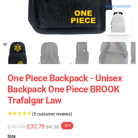
blank template
One Piece Backpack - Unisex
Backpack One Piece BROOK
Trafalgar Law
(5 customer reviews)
£40.98
£32.79
-20%
$41.50
Size