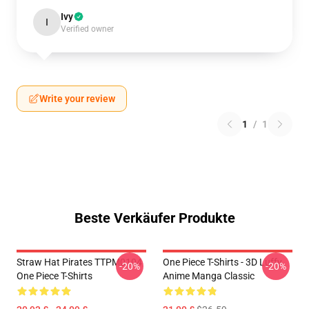
Ivy
I
Verified owner
Write your review
1
/
1
Beste Verkäufer Produkte
Straw Hat Pirates TTPM0104
One Piece T-Shirts - 3D Luffy
-20%
-20%
One Piece T-Shirts
Anime Manga Classic