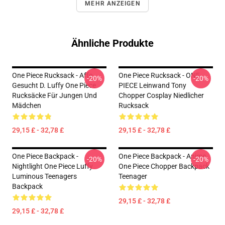
MEHR ANZEIGEN
Ähnliche Produkte
One Piece Rucksack - Affe
One Piece Rucksack - ONE
-20%
-20%
Gesucht D. Luffy One Piece
PIECE Leinwand Tony
Rucksäcke Für Jungen Und
Chopper Cosplay Niedlicher
Mädchen
Rucksack
29,15 £ - 32,78 £
29,15 £ - 32,78 £
One Piece Backpack -
One Piece Backpack - Anime
-20%
-20%
Nightlight One Piece Luffy
One Piece Chopper Backpack
Luminous Teenagers
Teenager
Backpack
29,15 £ - 32,78 £
29,15 £ - 32,78 £