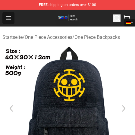
FREE
shipping on orders over $100
One Piece Store - Official One Piece Merchandise Shop
Open menu
Startseite
/
One Piece Accessories
/
One Piece Backpacks