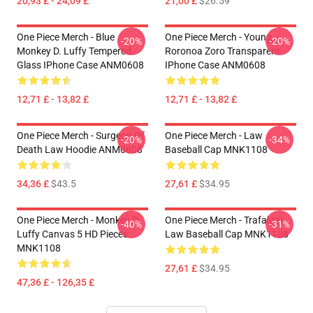
20,93 £ - 24,09 £
21,00 £
$26.59
One Piece Merch - Blue
One Piece Merch - Young
-20%
-20%
Monkey D. Luffy Tempered
Roronoa Zoro Transparent
Glass IPhone Case ANM0608
IPhone Case ANM0608
12,71 £ - 13,82 £
12,71 £ - 13,82 £
One Piece Merch - Surgeon Of
One Piece Merch - Law
-20%
-34%
Death Law Hoodie ANM0608
Baseball Cap MNK1108
34,36 £
$43.5
27,61 £
$34.95
One Piece Merch - Monkey D.
One Piece Merch - Trafalgar
-40%
-31%
Luffy Canvas 5 HD Pieces
Law Baseball Cap MNK1108
MNK1108
27,61 £
$34.95
47,36 £ - 126,35 £