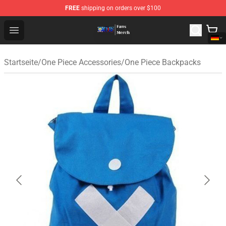
FREE
shipping on orders over $100
One Piece Store - Official One Piece Merchandise Shop
Open menu
Startseite
/
One Piece Accessories
/
One Piece Backpacks