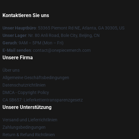
Kontaktieren Sie uns
Unser Hauptbüro
: 53365 Piemont Rd NE, Atlanta, GA 30305, US
Unser Lager
: Nr. 80 Anli Road, Bole City, Beijing, CN
Geruch
: 9AM – 5PM (Mon – Fri)
E-Mail senden
: contact@onepiecemerch.com
Unsere Firma
Über uns
Allgemeine Geschäftsbedingungen
Datenschutzrichtlinien
DMCA - Copyright Policy
CA SB657: Lieferkettentransparenzgesetz
Unsere Unterstützung
Versand und Lieferrichtlinien
Zahlungsbedingungen
Return & Refund Richtlinien