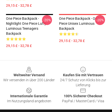
29,15 £ - 32,78 £
One Piece Backpack -
One Piece Backpack - One
-20%
-20%
Nightlight One Piece Luffy
Piece Unisex Luminous
Luminous Teenagers
Backpack
Backpack
29,15 £ - 32,78 £
29,15 £ - 32,78 £
Footer
Weltweiter Versand
Kaufen Sie mit Vertrauen
Wir versenden in über 200 Länder
24/7 Schutz von Klicks bis zur
Lieferung
Internationale Garantie
100% Sicherer Checkout
Im Nutzungsland angeboten
PayPal / MasterCard / Visa