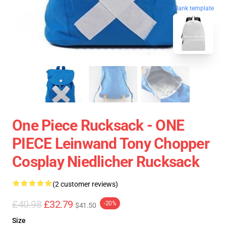
blank template
One Piece Rucksack - ONE
PIECE Leinwand Tony Chopper
Cosplay Niedlicher Rucksack
(2 customer reviews)
£40.98
£32.79
-20%
$41.50
Size