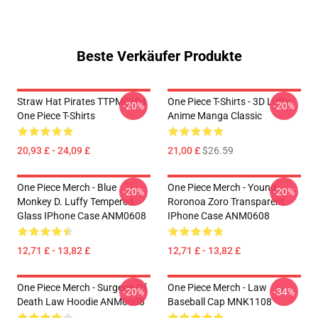
Beste Verkäufer Produkte
Straw Hat Pirates TTPM0104
One Piece T-Shirts - 3D Luffy
-20%
-20%
One Piece T-Shirts
Anime Manga Classic
20,93 £ - 24,09 £
21,00 £
$26.59
One Piece Merch - Blue
One Piece Merch - Young
-20%
-20%
Monkey D. Luffy Tempered
Roronoa Zoro Transparent
Glass IPhone Case ANM0608
IPhone Case ANM0608
12,71 £ - 13,82 £
12,71 £ - 13,82 £
One Piece Merch - Surgeon Of
One Piece Merch - Law
-20%
-34%
Death Law Hoodie ANM0608
Baseball Cap MNK1108