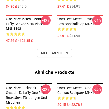
34,36 £
$43.5
27,61 £
$34.95
One Piece Merch - Monkey D.
One Piece Merch - Trafalgar
-40%
-31%
Luffy Canvas 5 HD Pieces
Law Baseball Cap MNK1108
MNK1108
27,61 £
$34.95
47,36 £ - 126,35 £
MEHR ANZEIGEN
Ähnliche Produkte
One Piece Rucksack - Affe
One Piece Merch - One Piece
-20%
-20%
Gesucht D. Luffy One Piece
Canvas Backpack MNK1108
Rucksäcke Für Jungen Und
Mädchen
29,15 £ - 32,78 £