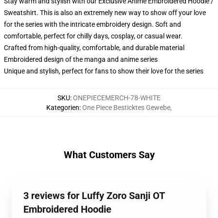
Stay warm and stylish with our Exclusive Anime Embroidered Hoodie /
Sweatshirt. This is also an extremely new way to show off your love
for the series with the intricate embroidery design. Soft and
comfortable, perfect for chilly days, cosplay, or casual wear.
Crafted from high-quality, comfortable, and durable material
Embroidered design of the manga and anime series
Unique and stylish, perfect for fans to show their love for the series
SKU
:
ONEPIECEMERCH-78-WHITE
Kategorien
:
One Piece Besticktes Gewebe
,
What Customers Say
3 reviews for Luffy Zoro Sanji OT
Embroidered Hoodie