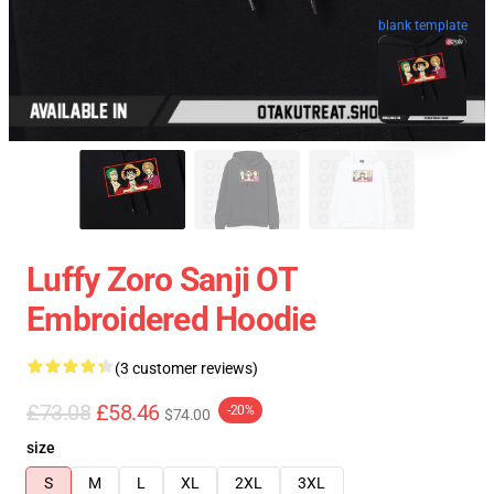
blank template
Luffy Zoro Sanji OT
Embroidered Hoodie
(3 customer reviews)
£73.08
£58.46
-20%
$74.00
size
S
M
L
XL
2XL
3XL