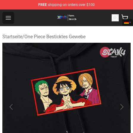
FREE
shipping on orders over $100
One Piece Store - Official One Piece Merchandise Shop
Open menu
Startseite
/
One Piece Besticktes Gewebe