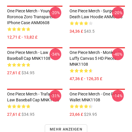
One Piece Merch - Young
One Piece Merch - Surgeon Of
-20%
-20%
Roronoa Zoro Transparent
Death Law Hoodie ANM0608
IPhone Case ANM0608
34,36 £
$43.5
12,71 £ - 13,82 £
One Piece Merch - Law
One Piece Merch - Monkey D.
-34%
-40%
Baseball Cap MNK1108
Luffy Canvas 5 HD Pieces
MNK1108
27,61 £
$34.95
47,36 £ - 126,35 £
One Piece Merch - Trafalgar
One Piece Merch - One Piece
-31%
-14%
Law Baseball Cap MNK1108
Wallet MNK1108
27,61 £
$34.95
23,66 £
$29.95
MEHR ANZEIGEN