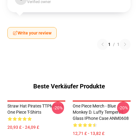
Verified owner
Write your review
1
/
1
Beste Verkäufer Produkte
Straw Hat Pirates TTPM0104
One Piece Merch - Blue
-20%
-20%
One Piece T-Shirts
Monkey D. Luffy Tempered
Glass IPhone Case ANM0608
20,93 £ - 24,09 £
12,71 £ - 13,82 £