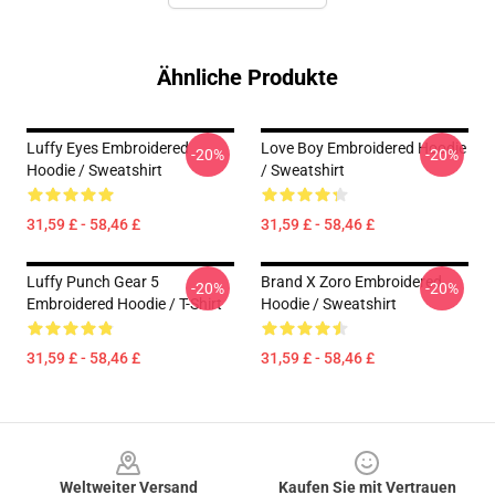
Ähnliche Produkte
Luffy Eyes Embroidered
Love Boy Embroidered Hoodie
-20%
-20%
Hoodie / Sweatshirt
/ Sweatshirt
31,59 £ - 58,46 £
31,59 £ - 58,46 £
Luffy Punch Gear 5
Brand X Zoro Embroidered
-20%
-20%
Embroidered Hoodie / T-Shirt
Hoodie / Sweatshirt
31,59 £ - 58,46 £
31,59 £ - 58,46 £
Footer
Weltweiter Versand
Kaufen Sie mit Vertrauen