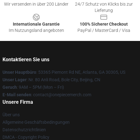
Wir versenden in über 200 Länder
24/7 Schutz von Klicks bis zur
Lieferung
Internationale Garantie
100% Sicherer Checkout
Im Nutzungsland angeboten
PayPal / MasterCard / Visa
Kontaktieren Sie uns
Unser Hauptbüro
: 53365 Piemont Rd NE, Atlanta, GA 30305, US
Unser Lager
: Nr. 80 Anli Road, Bole City, Beijing, CN
Geruch
: 9AM – 5PM (Mon – Fri)
E-Mail senden
: contact@onepiecemerch.com
Unsere Firma
Über uns
Allgemeine Geschäftsbedingungen
Datenschutzrichtlinien
DMCA - Copyright Policy