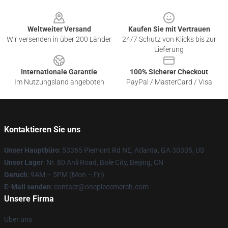
Footer
Weltweiter Versand
Kaufen Sie mit Vertrauen
Wir versenden in über 200 Länder
24/7 Schutz von Klicks bis zur
Lieferung
Internationale Garantie
100% Sicherer Checkout
Im Nutzungsland angeboten
PayPal / MasterCard / Visa
Kontaktieren Sie uns
Unser Hauptbüro
: 53365 Piemont Rd NE, Atlanta, GA 30305, US
Unser Lager
: Nr. 80 Anli Road, Bole City, Beijing, CN
Geruch
: 9AM – 5PM (Mon – Fri)
E-Mail senden
: contact@onepiecemerch.com
Unsere Firma
Über uns