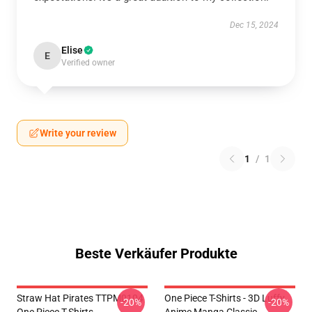
Dec 15, 2024
Elise
E
Verified owner
Write your review
1
/
1
Beste Verkäufer Produkte
Straw Hat Pirates TTPM0104
One Piece T-Shirts - 3D Luffy
-20%
-20%