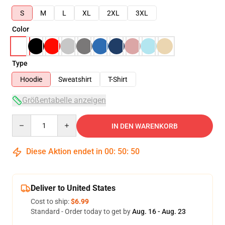
S
M
L
XL
2XL
3XL
Color
Type
Hoodie
Sweatshirt
T-Shirt
Größentabelle anzeigen
Quantity
IN DEN WARENKORB
Diese Aktion endet in
00
:
50
:
49
Deliver to United States
Cost to ship:
$6.99
Standard - Order today to get by
Aug. 16 - Aug. 23