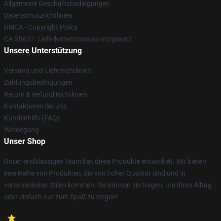
Allgemeine Geschäftsbedingungen
Datenschutzrichtlinien
DMCA - Copyright Policy
CA SB657: Lieferkettentransparenzgesetz
Unsere Unterstützung
Versand und Lieferrichtlinien
Zahlungsbedingungen
Return & Refund Richtlinien
Kontaktieren Sie uns
Kundenhilfe (FAQ)
Werdegang
Unser Shop
Unser erstklassiges Team hat diese Produkte entwickelt. Wir bieten
eine Reihe von Produkten, die von hoher Qualität sind und in
verschiedenen Stilen kommen. Sie können sie tragen, um Ihren Alltag
oder einfach nur zum Spaß zu zeigen!