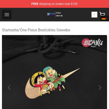
FREE
shipping on orders over $100
One Piece Store - Official One Piece Merchandise Shop
Open menu
Startseite
/
One Piece Besticktes Gewebe