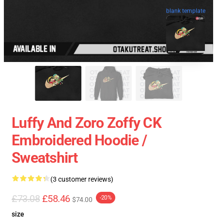
blank template
Luffy And Zoro Zoffy CK
Embroidered Hoodie /
Sweatshirt
(3 customer reviews)
£73.08
£58.46
-20%
$74.00
size